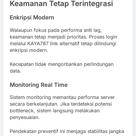
Keamanan Tetap Terintegrasi
Enkripsi Modern
Walaupun fokus pada performa anti lag,
keamanan tetap menjadi prioritas. Proses login
melalui KAYA787 link alternatif tetap dilindungi
enkripsi modern.
Kecepatan tidak mengorbankan perlindungan
data.
Monitoring Real Time
Sistem monitoring memantau performa server
secara berkelanjutan. Jika terdeteksi potensi
bottleneck, sistem langsung melakukan
penyesuaian.
Pendekatan preventif ini menjaga stabilitas jangka