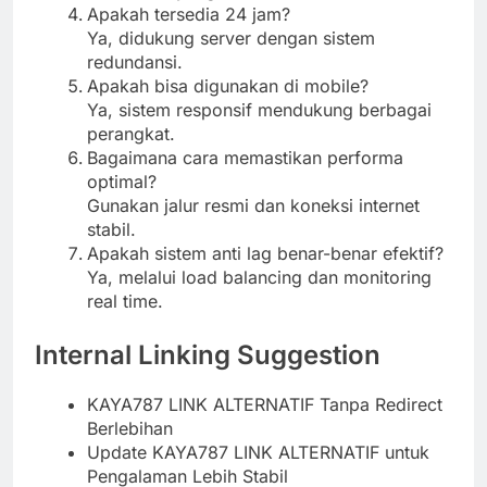
Apakah tersedia 24 jam?
Ya, didukung server dengan sistem
redundansi.
Apakah bisa digunakan di mobile?
Ya, sistem responsif mendukung berbagai
perangkat.
Bagaimana cara memastikan performa
optimal?
Gunakan jalur resmi dan koneksi internet
stabil.
Apakah sistem anti lag benar-benar efektif?
Ya, melalui load balancing dan monitoring
real time.
Internal Linking Suggestion
KAYA787 LINK ALTERNATIF Tanpa Redirect
Berlebihan
Update KAYA787 LINK ALTERNATIF untuk
Pengalaman Lebih Stabil