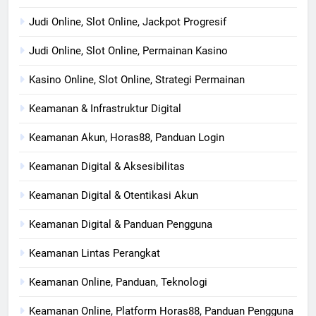
Judi Online, Slot Online, Jackpot Progresif
Judi Online, Slot Online, Permainan Kasino
Kasino Online, Slot Online, Strategi Permainan
Keamanan & Infrastruktur Digital
Keamanan Akun, Horas88, Panduan Login
Keamanan Digital & Aksesibilitas
Keamanan Digital & Otentikasi Akun
Keamanan Digital & Panduan Pengguna
Keamanan Lintas Perangkat
Keamanan Online, Panduan, Teknologi
Keamanan Online, Platform Horas88, Panduan Pengguna