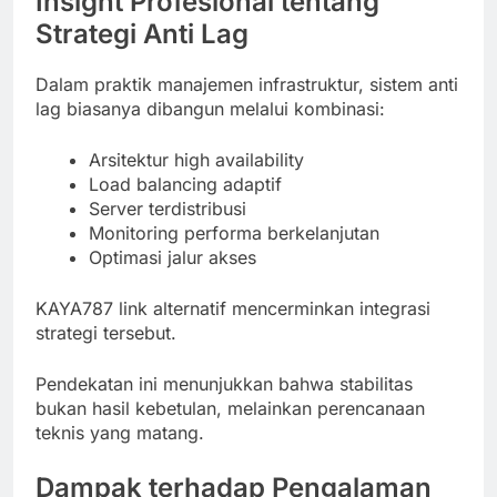
Insight Profesional tentang
Strategi Anti Lag
Dalam praktik manajemen infrastruktur, sistem anti
lag biasanya dibangun melalui kombinasi:
Arsitektur high availability
Load balancing adaptif
Server terdistribusi
Monitoring performa berkelanjutan
Optimasi jalur akses
KAYA787 link alternatif mencerminkan integrasi
strategi tersebut.
Pendekatan ini menunjukkan bahwa stabilitas
bukan hasil kebetulan, melainkan perencanaan
teknis yang matang.
Dampak terhadap Pengalaman