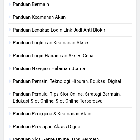
Panduan Bermain
Panduan Keamanan Akun
Panduan Lengkap Login Link Judi Anti Blokir
Panduan Login dan Keamanan Akses
Panduan Login Harian dan Akses Cepat
Panduan Navigasi Halaman Utama
Panduan Pemain, Teknologi Hiburan, Edukasi Digital
Panduan Pemula, Tips Slot Online, Strategi Bermain,
Edukasi Slot Online, Slot Online Terpercaya
Panduan Pengguna & Keamanan Akun
Panduan Persiapan Akses Digital
Panduan Slot, Game Online, Tips Bermain