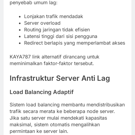
penyebab umum lag:
Lonjakan trafik mendadak
Server overload
Routing jaringan tidak efisien
Latensi tinggi dari sisi pengguna
Redirect berlapis yang memperlambat akses
KAYA787 link alternatif dirancang untuk
meminimalkan faktor-faktor tersebut.
Infrastruktur Server Anti Lag
Load Balancing Adaptif
Sistem load balancing membantu mendistribusikan
trafik secara merata ke beberapa node server.
Jika satu server mulai mendekati kapasitas
maksimal, sistem otomatis mengalihkan
permintaan ke server lain.