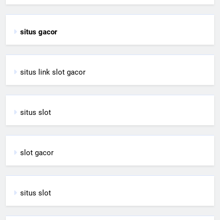
situs gacor
situs link slot gacor
situs slot
slot gacor
situs slot