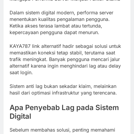
Dalam sistem digital modern, performa server
menentukan kualitas pengalaman pengguna.
Ketika akses terasa lambat atau tertunda,
kepercayaan pengguna dapat menurun.
KAYA787 link alternatif hadir sebagai solusi untuk
memastikan koneksi tetap stabil, terutama saat
trafik meningkat. Banyak pengguna mencari jalur
alternatif karena ingin menghindari lag atau delay
saat login.
Sistem anti lag bukan sekadar klaim, melainkan
hasil dari optimasi infrastruktur yang terencana.
Apa Penyebab Lag pada Sistem
Digital
Sebelum membahas solusi, penting memahami