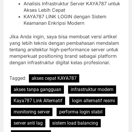
Analisis Infrastruktur Server KAYA787 untuk
Akses Lebih Cepat
KAYA787 LINK LOGIN dengan Sistem
Keamanan Enkripsi Modern
Jika Anda ingin, saya bisa membuat versi artikel
yang lebih teknis dengan pembahasan mendalam
tentang arsitektur high-performance server untuk
memperkuat positioning brand sebagai platform
dengan infrastruktur digital kelas profesional.
Tagged:
akses cepat KAYA787
akses tanpa gangguan
infrastruktur modern
Kaya787 Link Alternatif
login alternatif resmi
monitoring server
performa login stabil
server anti lag
sistem load balancing