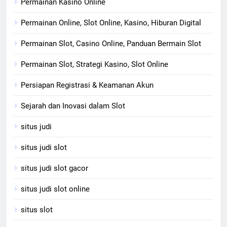
Permainan Kasino Online
Permainan Online, Slot Online, Kasino, Hiburan Digital
Permainan Slot, Casino Online, Panduan Bermain Slot
Permainan Slot, Strategi Kasino, Slot Online
Persiapan Registrasi & Keamanan Akun
Sejarah dan Inovasi dalam Slot
situs judi
situs judi slot
situs judi slot gacor
situs judi slot online
situs slot