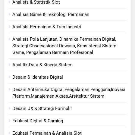
Analisis & Statistik Slot
Analisis Game & Teknologi Permainan
Analisis Permainan & Tren Industri
Analisis Pola Lanjutan, Dinamika Permainan Digital,
Strategi Observasional Dewasa, Konsistensi Sistem
Game, Pengalaman Bermain Profesional
Analitik Data & Kinerja Sistem
Desain & Identitas Digital
Desain Antarmuka Digital,Pengalaman Pengguna,Inovasi
Platform,Manajemen Akses,Arsitektur Sistem
Desain UX & Strategi Formulir
Edukasi Digital & Gaming
Edukasi Permainan & Analisis Slot