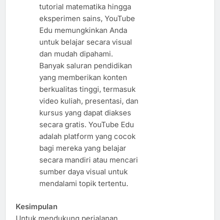
tutorial matematika hingga
eksperimen sains, YouTube
Edu memungkinkan Anda
untuk belajar secara visual
dan mudah dipahami.
Banyak saluran pendidikan
yang memberikan konten
berkualitas tinggi, termasuk
video kuliah, presentasi, dan
kursus yang dapat diakses
secara gratis. YouTube Edu
adalah platform yang cocok
bagi mereka yang belajar
secara mandiri atau mencari
sumber daya visual untuk
mendalami topik tertentu.
Kesimpulan
Untuk mendukung perjalanan