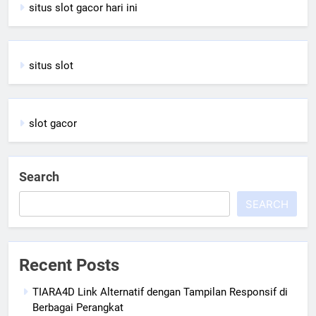
situs slot gacor hari ini
situs slot
slot gacor
Search
SEARCH
Recent Posts
TIARA4D Link Alternatif dengan Tampilan Responsif di
Berbagai Perangkat