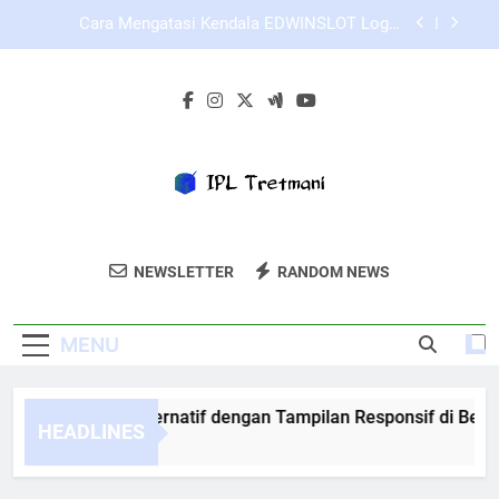
Skip
Panduan Login Edwinslot untuk Pengguna yang
to
Sering Berpindah Perangkat
content
Panduan Lengkap Lebah4D Login untuk Pengguna
Baru
TIARA4D Link Alternatif dengan Tampilan
Responsif di Berbagai Perangkat
Cara Mengatasi Kendala EDWINSLOT Login
dengan Langkah Sederhana
Panduan Login Edwinslot untuk Pengguna yang
Sering Berpindah Perangkat
IPL Tretmani
Dapatkan Perawatan IPL Terbaik Untuk Kulit
Panduan Lengkap Lebah4D Login untuk Pengguna
NEWSLETTER
RANDOM NEWS
Baru
Anda Di IPL Tretmani.
MENU
ARA4D Link Alternatif dengan Tampilan Responsif di Berbaga
HEADLINES
Weeks Ago