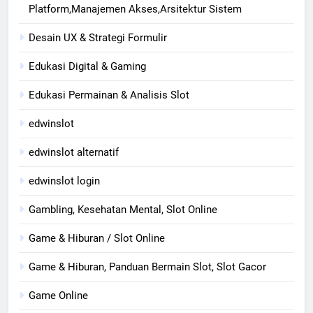
Platform,Manajemen Akses,Arsitektur Sistem
Desain UX & Strategi Formulir
Edukasi Digital & Gaming
Edukasi Permainan & Analisis Slot
edwinslot
edwinslot alternatif
edwinslot login
Gambling, Kesehatan Mental, Slot Online
Game & Hiburan / Slot Online
Game & Hiburan, Panduan Bermain Slot, Slot Gacor
Game Online