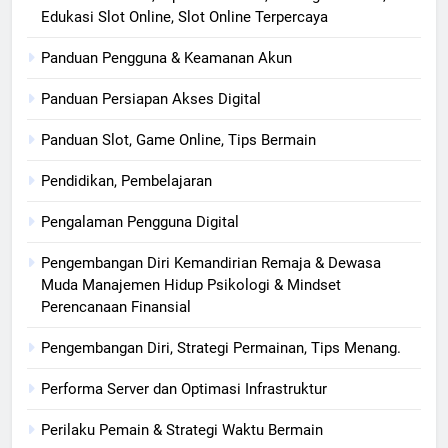
Edukasi Slot Online, Slot Online Terpercaya
Panduan Pengguna & Keamanan Akun
Panduan Persiapan Akses Digital
Panduan Slot, Game Online, Tips Bermain
Pendidikan, Pembelajaran
Pengalaman Pengguna Digital
Pengembangan Diri Kemandirian Remaja & Dewasa
Muda Manajemen Hidup Psikologi & Mindset
Perencanaan Finansial
Pengembangan Diri, Strategi Permainan, Tips Menang.
Performa Server dan Optimasi Infrastruktur
Perilaku Pemain & Strategi Waktu Bermain