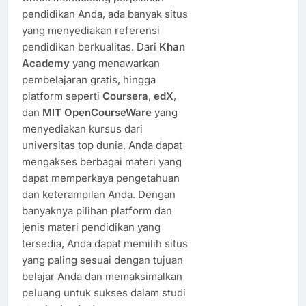
pendidikan Anda, ada banyak situs
yang menyediakan referensi
pendidikan berkualitas. Dari
Khan
Academy
yang menawarkan
pembelajaran gratis, hingga
platform seperti
Coursera
,
edX
,
dan
MIT OpenCourseWare
yang
menyediakan kursus dari
universitas top dunia, Anda dapat
mengakses berbagai materi yang
dapat memperkaya pengetahuan
dan keterampilan Anda. Dengan
banyaknya pilihan platform dan
jenis materi pendidikan yang
tersedia, Anda dapat memilih situs
yang paling sesuai dengan tujuan
belajar Anda dan memaksimalkan
peluang untuk sukses dalam studi