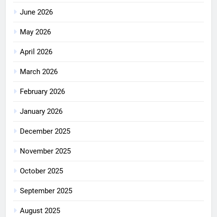
June 2026
May 2026
April 2026
March 2026
February 2026
January 2026
December 2025
November 2025
October 2025
September 2025
August 2025