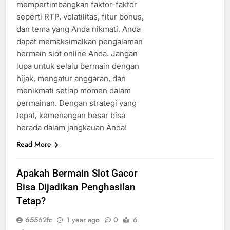
mempertimbangkan faktor-faktor
seperti RTP, volatilitas, fitur bonus,
dan tema yang Anda nikmati, Anda
dapat memaksimalkan pengalaman
bermain slot online Anda. Jangan
lupa untuk selalu bermain dengan
bijak, mengatur anggaran, dan
menikmati setiap momen dalam
permainan. Dengan strategi yang
tepat, kemenangan besar bisa
berada dalam jangkauan Anda!
Read More
Apakah Bermain Slot Gacor
Bisa Dijadikan Penghasilan
Tetap?
65562fc
1 year ago
0
6