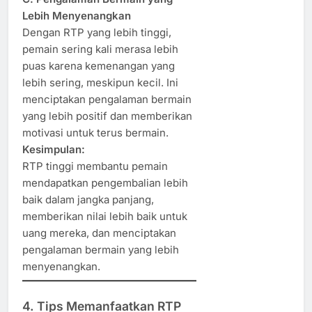
Lebih Menyenangkan
Dengan RTP yang lebih tinggi,
pemain sering kali merasa lebih
puas karena kemenangan yang
lebih sering, meskipun kecil. Ini
menciptakan pengalaman bermain
yang lebih positif dan memberikan
motivasi untuk terus bermain.
Kesimpulan:
RTP tinggi membantu pemain
mendapatkan pengembalian lebih
baik dalam jangka panjang,
memberikan nilai lebih baik untuk
uang mereka, dan menciptakan
pengalaman bermain yang lebih
menyenangkan.
4. Tips Memanfaatkan RTP