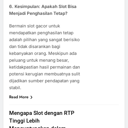
6. Kesimpulan: Apakah Slot Bisa
Menjadi Penghasilan Tetap?
Bermain slot gacor untuk
mendapatkan penghasilan tetap
adalah pilihan yang sangat berisiko
dan tidak disarankan bagi
kebanyakan orang. Meskipun ada
peluang untuk menang besar,
ketidakpastian hasil permainan dan
potensi kerugian membuatnya sulit
dijadikan sumber pendapatan yang
stabil.
Read More
Mengapa Slot dengan RTP
Tinggi Lebih