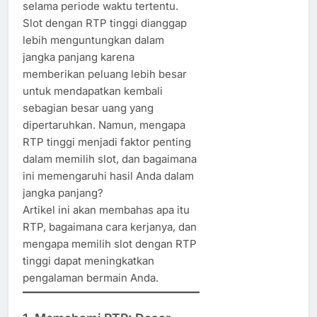
selama periode waktu tertentu.
Slot dengan RTP tinggi dianggap
lebih menguntungkan dalam
jangka panjang karena
memberikan peluang lebih besar
untuk mendapatkan kembali
sebagian besar uang yang
dipertaruhkan. Namun, mengapa
RTP tinggi menjadi faktor penting
dalam memilih slot, dan bagaimana
ini memengaruhi hasil Anda dalam
jangka panjang?
Artikel ini akan membahas apa itu
RTP, bagaimana cara kerjanya, dan
mengapa memilih slot dengan RTP
tinggi dapat meningkatkan
pengalaman bermain Anda.