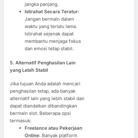
jangka panjang.
Istirahat Secara Teratur:
Jangan bermain dalam
waktu yang terlalu lama.
Istirahat sejenak dapat
membantu menjaga fokus
dan emosi tetap stabil.
5. Alternatif Penghasilan Lain
yang Lebih Stabil
Jika tujuan Anda adalah mencari
penghasilan tetap, ada banyak
alternatif lain yang lebih stabil dan
dapat diandalkan dibandingkan
bermain slot. Beberapa opsi
termasuk:
Freelance atau Pekerjaan
Online:
Banyak platform