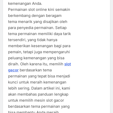
kemenangan Anda.
Permainan slot online kini semakin
berkembang dengan beragam
tema menarik yang disajikan oleh
para penyedia permainan. Setiap
tema permainan memiliki daya tarik
tersendiri, yang tidak hanya
memberikan kesenangan bagi para
pemain, tetapi juga mempengaruhi
peluang kemenangan yang bisa
diraih. Oleh karena itu, memilih
slot
gacor
berdasarkan tema
permainan yang tepat bisa menjadi
kunci untuk meraih kemenangan
lebih sering. Dalam artikel ini, kami
akan membahas panduan lengkap
untuk memilih mesin slot gacor
berdasarkan tema permainan yang
bisa membantu Anda meraih