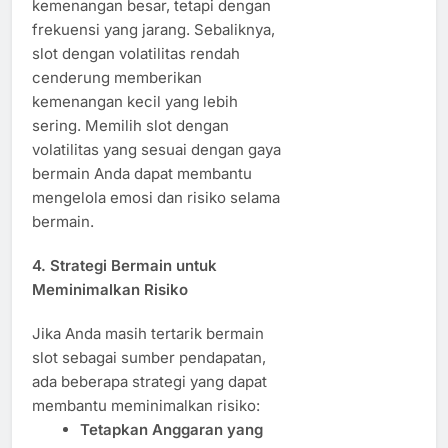
kemenangan besar, tetapi dengan
frekuensi yang jarang. Sebaliknya,
slot dengan volatilitas rendah
cenderung memberikan
kemenangan kecil yang lebih
sering. Memilih slot dengan
volatilitas yang sesuai dengan gaya
bermain Anda dapat membantu
mengelola emosi dan risiko selama
bermain.
4. Strategi Bermain untuk
Meminimalkan Risiko
Jika Anda masih tertarik bermain
slot sebagai sumber pendapatan,
ada beberapa strategi yang dapat
membantu meminimalkan risiko:
Tetapkan Anggaran yang