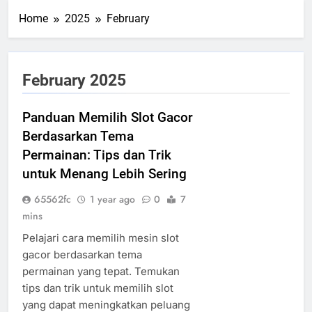
Home
2025
February
February 2025
Panduan Memilih Slot Gacor
Berdasarkan Tema
Permainan: Tips dan Trik
untuk Menang Lebih Sering
65562fc
1 year ago
0
7
mins
Pelajari cara memilih mesin slot
gacor berdasarkan tema
permainan yang tepat. Temukan
tips dan trik untuk memilih slot
yang dapat meningkatkan peluang