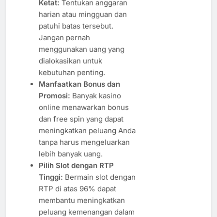
Ketat:
Tentukan anggaran
harian atau mingguan dan
patuhi batas tersebut.
Jangan pernah
menggunakan uang yang
dialokasikan untuk
kebutuhan penting.
Manfaatkan Bonus dan
Promosi:
Banyak kasino
online menawarkan bonus
dan free spin yang dapat
meningkatkan peluang Anda
tanpa harus mengeluarkan
lebih banyak uang.
Pilih Slot dengan RTP
Tinggi:
Bermain slot dengan
RTP di atas 96% dapat
membantu meningkatkan
peluang kemenangan dalam