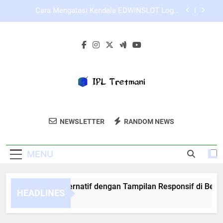
Skip
Panduan Login Edwinslot untuk Pengguna yang
to
Sering Berpindah Perangkat
content
Panduan Lengkap Lebah4D Login untuk Pengguna
Baru
TIARA4D Link Alternatif dengan Tampilan
Responsif di Berbagai Perangkat
Cara Mengatasi Kendala EDWINSLOT Login
dengan Langkah Sederhana
Panduan Login Edwinslot untuk Pengguna yang
Sering Berpindah Perangkat
IPL Tretmani
Dapatkan Perawatan IPL Terbaik Untuk Kulit
Panduan Lengkap Lebah4D Login untuk Pengguna
NEWSLETTER
RANDOM NEWS
Baru
Anda Di IPL Tretmani.
MENU
ARA4D Link Alternatif dengan Tampilan Responsif di Berbagai
HEADLINES
onth Ago