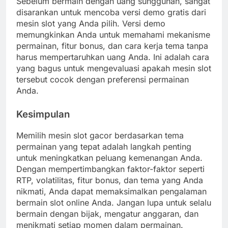
Sebelum bermain dengan uang sungguhan, sangat
disarankan untuk mencoba versi demo gratis dari
mesin slot yang Anda pilih. Versi demo
memungkinkan Anda untuk memahami mekanisme
permainan, fitur bonus, dan cara kerja tema tanpa
harus mempertaruhkan uang Anda. Ini adalah cara
yang bagus untuk mengevaluasi apakah mesin slot
tersebut cocok dengan preferensi permainan
Anda.
Kesimpulan
Memilih mesin slot gacor berdasarkan tema
permainan yang tepat adalah langkah penting
untuk meningkatkan peluang kemenangan Anda.
Dengan mempertimbangkan faktor-faktor seperti
RTP, volatilitas, fitur bonus, dan tema yang Anda
nikmati, Anda dapat memaksimalkan pengalaman
bermain slot online Anda. Jangan lupa untuk selalu
bermain dengan bijak, mengatur anggaran, dan
menikmati setiap momen dalam permainan.