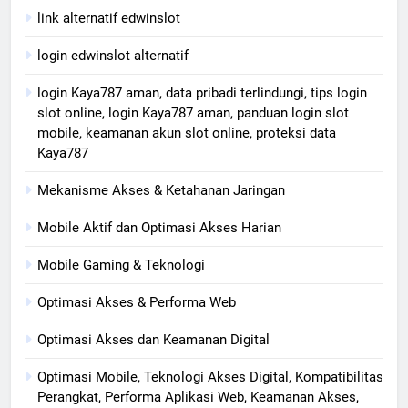
link alternatif edwinslot
login edwinslot alternatif
login Kaya787 aman, data pribadi terlindungi, tips login
slot online, login Kaya787 aman, panduan login slot
mobile, keamanan akun slot online, proteksi data
Kaya787
Mekanisme Akses & Ketahanan Jaringan
Mobile Aktif dan Optimasi Akses Harian
Mobile Gaming & Teknologi
Optimasi Akses & Performa Web
Optimasi Akses dan Keamanan Digital
Optimasi Mobile, Teknologi Akses Digital, Kompatibilitas
Perangkat, Performa Aplikasi Web, Keamanan Akses,