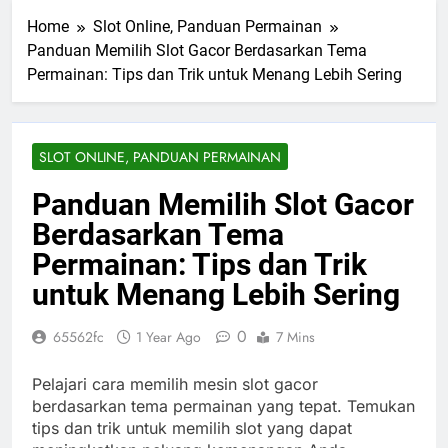
Home
Slot Online, Panduan Permainan
Panduan Memilih Slot Gacor Berdasarkan Tema
Permainan: Tips dan Trik untuk Menang Lebih Sering
SLOT ONLINE, PANDUAN PERMAINAN
Panduan Memilih Slot Gacor
Berdasarkan Tema
Permainan: Tips dan Trik
untuk Menang Lebih Sering
0
65562fc
1 Year Ago
7 Mins
Pelajari cara memilih mesin slot gacor
berdasarkan tema permainan yang tepat. Temukan
tips dan trik untuk memilih slot yang dapat