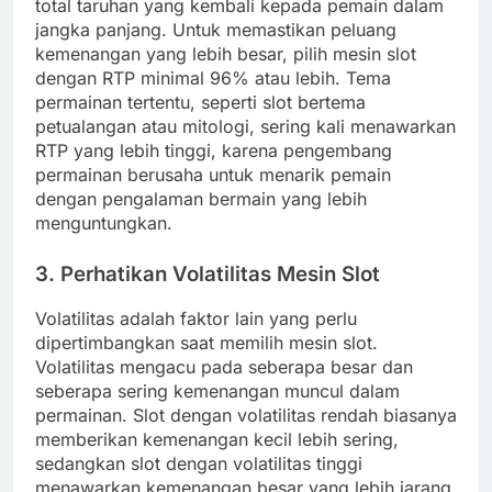
total taruhan yang kembali kepada pemain dalam
jangka panjang. Untuk memastikan peluang
kemenangan yang lebih besar, pilih mesin slot
dengan RTP minimal 96% atau lebih. Tema
permainan tertentu, seperti slot bertema
petualangan atau mitologi, sering kali menawarkan
RTP yang lebih tinggi, karena pengembang
permainan berusaha untuk menarik pemain
dengan pengalaman bermain yang lebih
menguntungkan.
3. Perhatikan Volatilitas Mesin Slot
Volatilitas adalah faktor lain yang perlu
dipertimbangkan saat memilih mesin slot.
Volatilitas mengacu pada seberapa besar dan
seberapa sering kemenangan muncul dalam
permainan. Slot dengan volatilitas rendah biasanya
memberikan kemenangan kecil lebih sering,
sedangkan slot dengan volatilitas tinggi
menawarkan kemenangan besar yang lebih jarang.