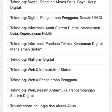
Teknologi Digital, Panduan Akses Situs, Gaya Hidup
Digital
Teknologi Digital, Pengalaman Pengguna, Desain UI/UX
Teknologi Informasi, Audit Sistem Digital, Manajemen
Data, Kepercayaan Publik
Teknologi Informasi, Panduan Teknis, Keamanan Digital,
Manajemen Sistem
Teknologi Platform Digital
Teknologi Web & Infrastruktur Sistem
Teknologi Web & Pengalaman Pengguna
Teknologi Web, Desain Antarmuka, Pengembangan
Sistem Digital
Troubleshooting Login dan Akses Akun