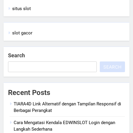
situs slot
slot gacor
Search
SEARCH
Recent Posts
TIARA4D Link Alternatif dengan Tampilan Responsif di
Berbagai Perangkat
Cara Mengatasi Kendala EDWINSLOT Login dengan
Langkah Sederhana