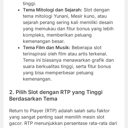
tinggi.
Tema Mitologi dan Sejarah:
Slot dengan
tema mitologi Yunani, Mesir kuno, atau
sejarah perang sering kali memiliki desain
yang memukau dan fitur bonus yang lebih
kompleks, memberikan peluang
kemenangan besar.
Tema Film dan Musik:
Beberapa slot
terinspirasi oleh film atau artis terkenal.
Tema ini biasanya menawarkan grafik dan
suara berkualitas tinggi, serta fitur bonus
yang bisa memperbesar peluang
kemenangan.
2. Pilih Slot dengan RTP yang Tinggi
Berdasarkan Tema
Return to Player (RTP) adalah salah satu faktor
yang sangat penting saat memilih mesin slot
gacor. RTP menunjukkan persentase rata-rata dari