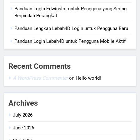
Panduan Login Edwinslot untuk Pengguna yang Sering
Berpindah Perangkat
Panduan Lengkap Lebah4D Login untuk Pengguna Baru
Panduan Login Lebah4D untuk Pengguna Mobile Aktif
Recent Comments
A WordPress Commenter
on
Hello world!
Archives
July 2026
June 2026