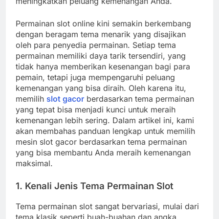
meningkatkan peluang kemenangan Anda.
Permainan slot online kini semakin berkembang
dengan beragam tema menarik yang disajikan
oleh para penyedia permainan. Setiap tema
permainan memiliki daya tarik tersendiri, yang
tidak hanya memberikan kesenangan bagi para
pemain, tetapi juga mempengaruhi peluang
kemenangan yang bisa diraih. Oleh karena itu,
memilih
slot gacor
berdasarkan tema permainan
yang tepat bisa menjadi kunci untuk meraih
kemenangan lebih sering. Dalam artikel ini, kami
akan membahas panduan lengkap untuk memilih
mesin slot gacor berdasarkan tema permainan
yang bisa membantu Anda meraih kemenangan
maksimal.
1. Kenali Jenis Tema Permainan Slot
Tema permainan slot sangat bervariasi, mulai dari
tema klasik seperti buah-buahan dan angka,