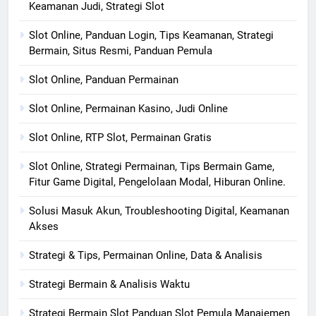
Keamanan Judi, Strategi Slot
Slot Online, Panduan Login, Tips Keamanan, Strategi
Bermain, Situs Resmi, Panduan Pemula
Slot Online, Panduan Permainan
Slot Online, Permainan Kasino, Judi Online
Slot Online, RTP Slot, Permainan Gratis
Slot Online, Strategi Permainan, Tips Bermain Game,
Fitur Game Digital, Pengelolaan Modal, Hiburan Online.
Solusi Masuk Akun, Troubleshooting Digital, Keamanan
Akses
Strategi & Tips, Permainan Online, Data & Analisis
Strategi Bermain & Analisis Waktu
Strategi Bermain Slot Panduan Slot Pemula Manajemen