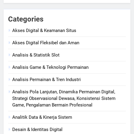
Categories
Akses Digital & Keamanan Situs
Akses Digital Fleksibel dan Aman
Analisis & Statistik Slot
Analisis Game & Teknologi Permainan
Analisis Permainan & Tren Industri
Analisis Pola Lanjutan, Dinamika Permainan Digital,
Strategi Observasional Dewasa, Konsistensi Sistem
Game, Pengalaman Bermain Profesional
Analitik Data & Kinerja Sistem
Desain & Identitas Digital