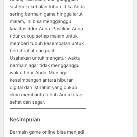
sistem kekebalan tubuh. Jika Anda
sering bermain game hingga larut
malam, ini bisa mengganggu
kualitas tidur Anda. Pastikan Anda
tidur cukup setiap malam untuk
memberi tubuh kesempatan untuk
beristirahat dan pulih.
Usahakan untuk mengatur waktu
bermain agar tidak mengganggu
waktu tidur Anda. Menjaga
keseimbangan antara hiburan
digital dan istirahat yang cukup
akan membantu tubuh Anda tetap
sehat dan segar.
Kesimpulan
Bermain game online bisa menjadi