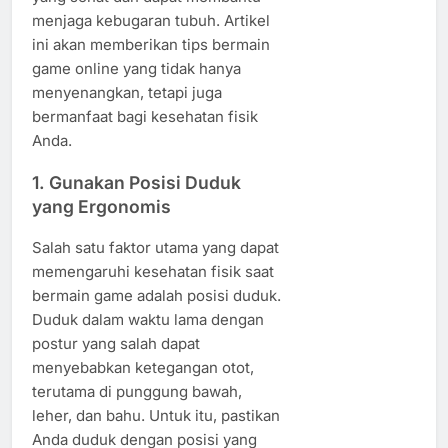
menjaga kebugaran tubuh. Artikel
ini akan memberikan tips bermain
game online yang tidak hanya
menyenangkan, tetapi juga
bermanfaat bagi kesehatan fisik
Anda.
1. Gunakan Posisi Duduk
yang Ergonomis
Salah satu faktor utama yang dapat
memengaruhi kesehatan fisik saat
bermain game adalah posisi duduk.
Duduk dalam waktu lama dengan
postur yang salah dapat
menyebabkan ketegangan otot,
terutama di punggung bawah,
leher, dan bahu. Untuk itu, pastikan
Anda duduk dengan posisi yang