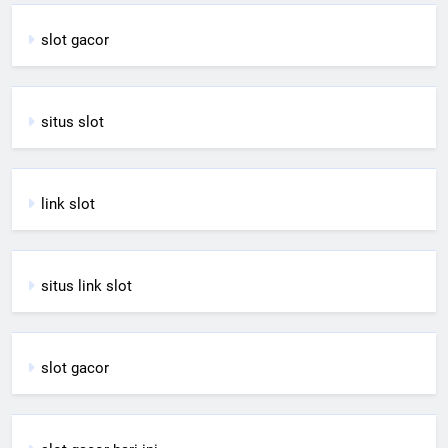
slot gacor
situs slot
link slot
situs link slot
slot gacor