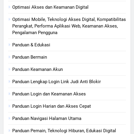
Optimasi Akses dan Keamanan Digital
Optimasi Mobile, Teknologi Akses Digital, Kompatibilitas
Perangkat, Performa Aplikasi Web, Keamanan Akses,
Pengalaman Pengguna
Panduan & Edukasi
Panduan Bermain
Panduan Keamanan Akun
Panduan Lengkap Login Link Judi Anti Blokir
Panduan Login dan Keamanan Akses
Panduan Login Harian dan Akses Cepat
Panduan Navigasi Halaman Utama
Panduan Pemain, Teknologi Hiburan, Edukasi Digital