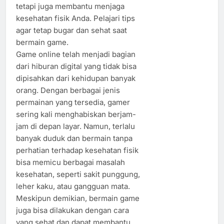
tetapi juga membantu menjaga
kesehatan fisik Anda. Pelajari tips
agar tetap bugar dan sehat saat
bermain game.
Game online telah menjadi bagian
dari hiburan digital yang tidak bisa
dipisahkan dari kehidupan banyak
orang. Dengan berbagai jenis
permainan yang tersedia, gamer
sering kali menghabiskan berjam-
jam di depan layar. Namun, terlalu
banyak duduk dan bermain tanpa
perhatian terhadap kesehatan fisik
bisa memicu berbagai masalah
kesehatan, seperti sakit punggung,
leher kaku, atau gangguan mata.
Meskipun demikian, bermain game
juga bisa dilakukan dengan cara
yang sehat dan dapat membantu