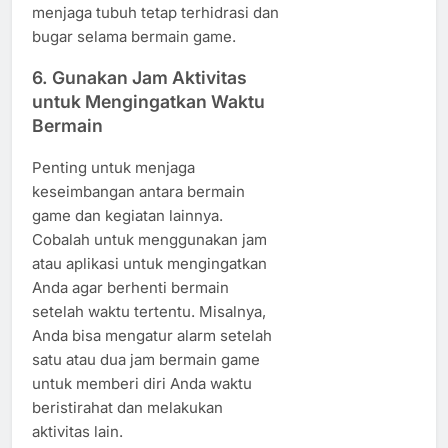
menjaga tubuh tetap terhidrasi dan
bugar selama bermain game.
6. Gunakan Jam Aktivitas
untuk Mengingatkan Waktu
Bermain
Penting untuk menjaga
keseimbangan antara bermain
game dan kegiatan lainnya.
Cobalah untuk menggunakan jam
atau aplikasi untuk mengingatkan
Anda agar berhenti bermain
setelah waktu tertentu. Misalnya,
Anda bisa mengatur alarm setelah
satu atau dua jam bermain game
untuk memberi diri Anda waktu
beristirahat dan melakukan
aktivitas lain.