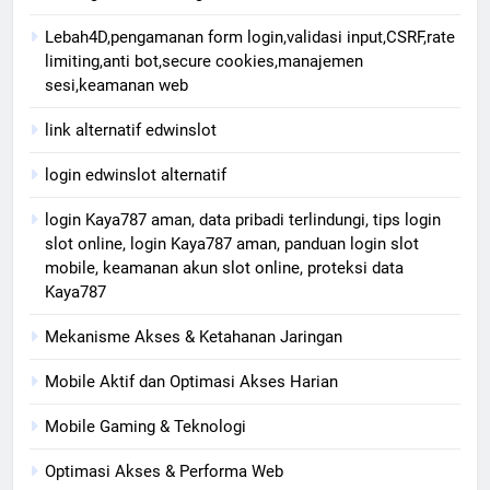
Lebah4D,pengamanan form login,validasi input,CSRF,rate
limiting,anti bot,secure cookies,manajemen
sesi,keamanan web
link alternatif edwinslot
login edwinslot alternatif
login Kaya787 aman, data pribadi terlindungi, tips login
slot online, login Kaya787 aman, panduan login slot
mobile, keamanan akun slot online, proteksi data
Kaya787
Mekanisme Akses & Ketahanan Jaringan
Mobile Aktif dan Optimasi Akses Harian
Mobile Gaming & Teknologi
Optimasi Akses & Performa Web