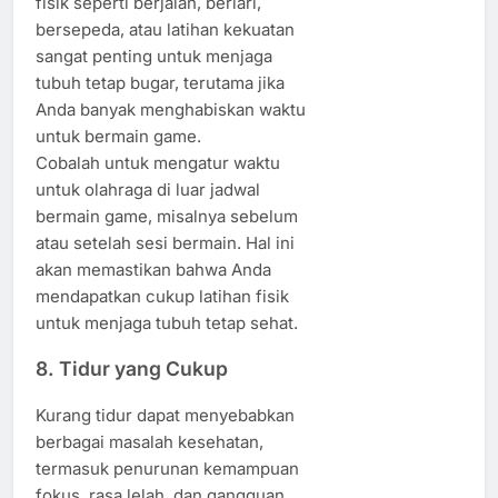
fisik seperti berjalan, berlari,
bersepeda, atau latihan kekuatan
sangat penting untuk menjaga
tubuh tetap bugar, terutama jika
Anda banyak menghabiskan waktu
untuk bermain game.
Cobalah untuk mengatur waktu
untuk olahraga di luar jadwal
bermain game, misalnya sebelum
atau setelah sesi bermain. Hal ini
akan memastikan bahwa Anda
mendapatkan cukup latihan fisik
untuk menjaga tubuh tetap sehat.
8. Tidur yang Cukup
Kurang tidur dapat menyebabkan
berbagai masalah kesehatan,
termasuk penurunan kemampuan
fokus, rasa lelah, dan gangguan