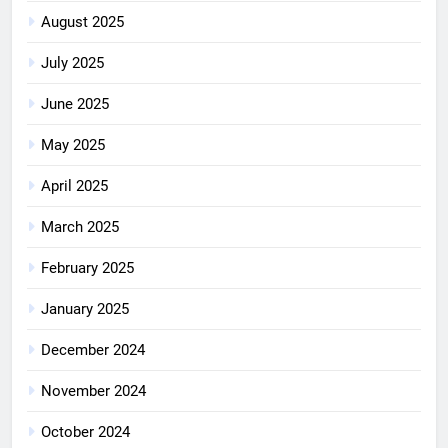
August 2025
July 2025
June 2025
May 2025
April 2025
March 2025
February 2025
January 2025
December 2024
November 2024
October 2024