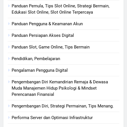
Panduan Pemula, Tips Slot Online, Strategi Bermain,
Edukasi Slot Online, Slot Online Terpercaya
Panduan Pengguna & Keamanan Akun
Panduan Persiapan Akses Digital
Panduan Slot, Game Online, Tips Bermain
Pendidikan, Pembelajaran
Pengalaman Pengguna Digital
Pengembangan Diri Kemandirian Remaja & Dewasa
Muda Manajemen Hidup Psikologi & Mindset
Perencanaan Finansial
Pengembangan Diri, Strategi Permainan, Tips Menang.
Performa Server dan Optimasi Infrastruktur