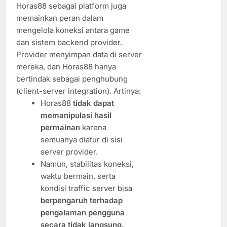
Horas88 sebagai platform juga
memainkan peran dalam
mengelola koneksi antara game
dan sistem backend provider.
Provider menyimpan data di server
mereka, dan Horas88 hanya
bertindak sebagai penghubung
(client-server integration). Artinya:
Horas88
tidak dapat
memanipulasi hasil
permainan
karena
semuanya diatur di sisi
server provider.
Namun, stabilitas koneksi,
waktu bermain, serta
kondisi traffic server bisa
berpengaruh terhadap
pengalaman pengguna
secara tidak langsung.