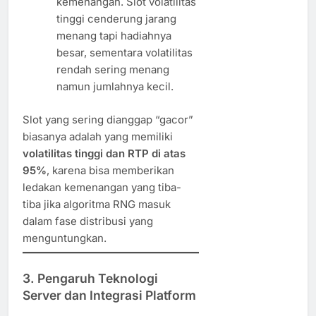
kemenangan. Slot volatilitas
tinggi cenderung jarang
menang tapi hadiahnya
besar, sementara volatilitas
rendah sering menang
namun jumlahnya kecil.
Slot yang sering dianggap “gacor”
biasanya adalah yang memiliki
volatilitas tinggi dan RTP di atas
95%
, karena bisa memberikan
ledakan kemenangan yang tiba-
tiba jika algoritma RNG masuk
dalam fase distribusi yang
menguntungkan.
3. Pengaruh Teknologi
Server dan Integrasi Platform