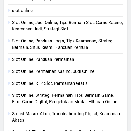
slot online
Slot Online, Judi Online, Tips Bermain Slot, Game Kasino,
Keamanan Judi, Strategi Slot
Slot Online, Panduan Login, Tips Keamanan, Strategi
Bermain, Situs Resmi, Panduan Pemula
Slot Online, Panduan Permainan
Slot Online, Permainan Kasino, Judi Online
Slot Online, RTP Slot, Permainan Gratis
Slot Online, Strategi Permainan, Tips Bermain Game,
Fitur Game Digital, Pengelolaan Modal, Hiburan Online.
Solusi Masuk Akun, Troubleshooting Digital, Keamanan
Akses