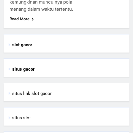
kemungkinan munculnya pola
menang dalam waktu tertentu.
Read More
slot gacor
situs gacor
situs link slot gacor
situs slot