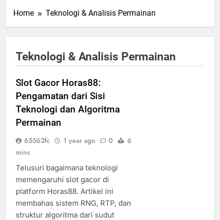
Home
Teknologi & Analisis Permainan
Teknologi & Analisis Permainan
Slot Gacor Horas88:
Pengamatan dari Sisi
Teknologi dan Algoritma
Permainan
65562fc
1 year ago
0
6
mins
Telusuri bagaimana teknologi
memengaruhi slot gacor di
platform Horas88. Artikel ini
membahas sistem RNG, RTP, dan
struktur algoritma dari sudut