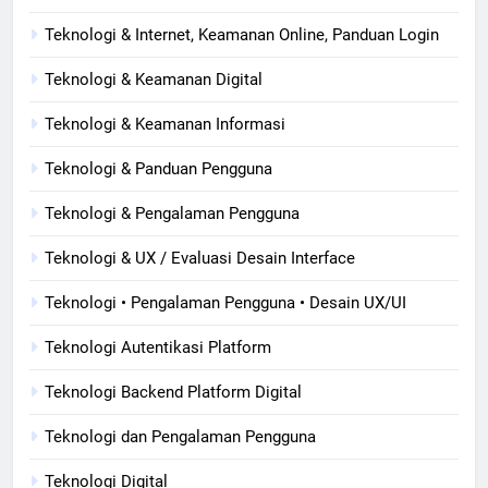
Teknologi & Internet, Keamanan Online, Panduan Login
Teknologi & Keamanan Digital
Teknologi & Keamanan Informasi
Teknologi & Panduan Pengguna
Teknologi & Pengalaman Pengguna
Teknologi & UX / Evaluasi Desain Interface
Teknologi • Pengalaman Pengguna • Desain UX/UI
Teknologi Autentikasi Platform
Teknologi Backend Platform Digital
Teknologi dan Pengalaman Pengguna
Teknologi Digital