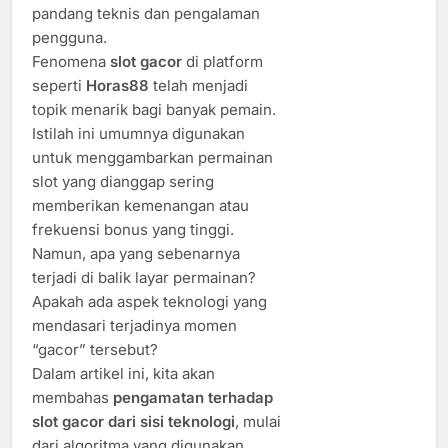
pandang teknis dan pengalaman
pengguna.
Fenomena
slot gacor
di platform
seperti
Horas88
telah menjadi
topik menarik bagi banyak pemain.
Istilah ini umumnya digunakan
untuk menggambarkan permainan
slot yang dianggap sering
memberikan kemenangan atau
frekuensi bonus yang tinggi.
Namun, apa yang sebenarnya
terjadi di balik layar permainan?
Apakah ada aspek teknologi yang
mendasari terjadinya momen
“gacor” tersebut?
Dalam artikel ini, kita akan
membahas
pengamatan terhadap
slot gacor dari sisi teknologi
, mulai
dari algoritma yang digunakan,