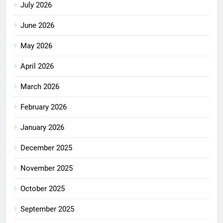
July 2026
June 2026
May 2026
April 2026
March 2026
February 2026
January 2026
December 2025
November 2025
October 2025
September 2025