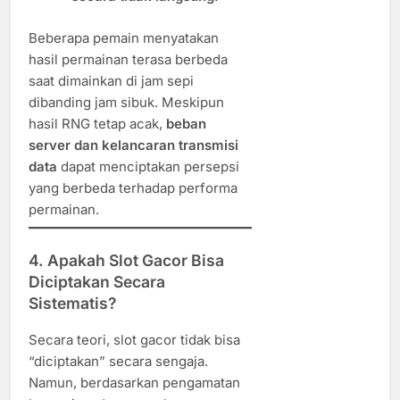
Beberapa pemain menyatakan
hasil permainan terasa berbeda
saat dimainkan di jam sepi
dibanding jam sibuk. Meskipun
hasil RNG tetap acak,
beban
server dan kelancaran transmisi
data
dapat menciptakan persepsi
yang berbeda terhadap performa
permainan.
4. Apakah Slot Gacor Bisa
Diciptakan Secara
Sistematis?
Secara teori, slot gacor tidak bisa
“diciptakan” secara sengaja.
Namun, berdasarkan pengamatan