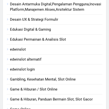
Desain Antarmuka Digital,Pengalaman Pengguna,Inovasi
Platform,Manajemen Akses,Arsitektur Sistem
Desain UX & Strategi Formulir
Edukasi Digital & Gaming
Edukasi Permainan & Analisis Slot
edwinslot
edwinslot alternatif
edwinslot login
Gambling, Kesehatan Mental, Slot Online
Game & Hiburan / Slot Online
Game & Hiburan, Panduan Bermain Slot, Slot Gacor