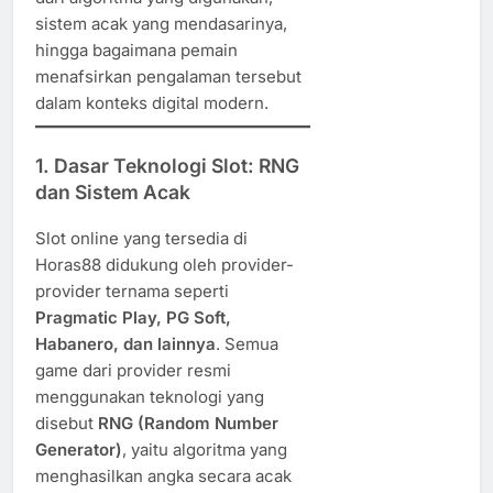
sistem acak yang mendasarinya,
hingga bagaimana pemain
menafsirkan pengalaman tersebut
dalam konteks digital modern.
1. Dasar Teknologi Slot: RNG
dan Sistem Acak
Slot online yang tersedia di
Horas88 didukung oleh provider-
provider ternama seperti
Pragmatic Play, PG Soft,
Habanero, dan lainnya
. Semua
game dari provider resmi
menggunakan teknologi yang
disebut
RNG (Random Number
Generator)
, yaitu algoritma yang
menghasilkan angka secara acak