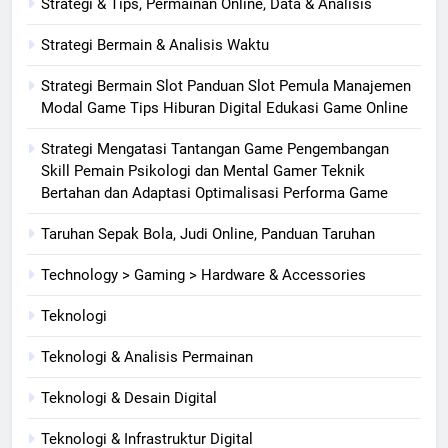
Strategi & Tips, Permainan Online, Data & Analisis
Strategi Bermain & Analisis Waktu
Strategi Bermain Slot Panduan Slot Pemula Manajemen
Modal Game Tips Hiburan Digital Edukasi Game Online
Strategi Mengatasi Tantangan Game Pengembangan
Skill Pemain Psikologi dan Mental Gamer Teknik
Bertahan dan Adaptasi Optimalisasi Performa Game
Taruhan Sepak Bola, Judi Online, Panduan Taruhan
Technology > Gaming > Hardware & Accessories
Teknologi
Teknologi & Analisis Permainan
Teknologi & Desain Digital
Teknologi & Infrastruktur Digital