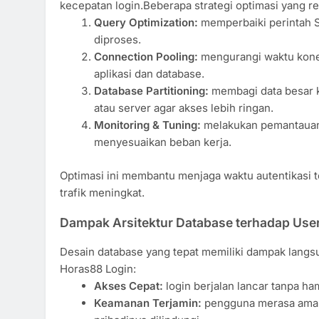
kecepatan login.Beberapa strategi optimasi yang re
Query Optimization:
memperbaiki perintah S
diproses.
Connection Pooling:
mengurangi waktu konek
aplikasi dan database.
Database Partitioning:
membagi data besar k
atau server agar akses lebih ringan.
Monitoring & Tuning:
melakukan pemantauan 
menyesuaikan beban kerja.
Optimasi ini membantu menjaga waktu autentikasi t
trafik meningkat.
Dampak Arsitektur Database terhadap Use
Desain database yang tepat memiliki dampak langs
Horas88 Login:
Akses Cepat:
login berjalan lancar tanpa ha
Keamanan Terjamin:
pengguna merasa aman