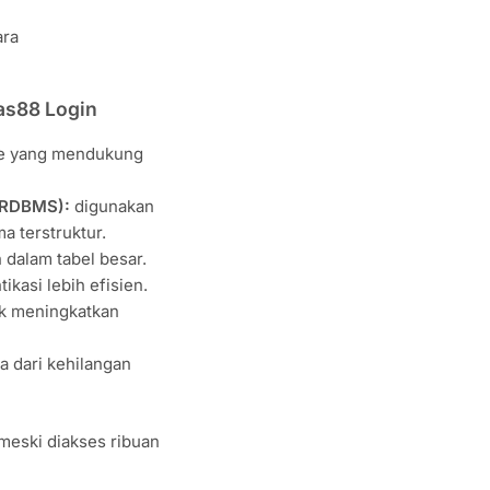
ara
as88 Login
se yang mendukung
(RDBMS):
digunakan
a terstruktur.
dalam tabel besar.
kasi lebih efisien.
k meningkatkan
a dari kehilangan
 meski diakses ribuan