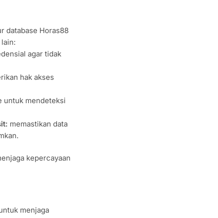
tur database Horas88
lain:
densial agar tidak
ikan hak akses
se untuk mendeteksi
it:
memastikan data
imkan.
menjaga kepercayaan
 untuk menjaga