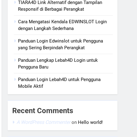
TIARA4D Link Alternatif dengan Tampilan
Responsif di Berbagai Perangkat
Cara Mengatasi Kendala EDWINSLOT Login
dengan Langkah Sederhana
Panduan Login Edwinslot untuk Pengguna
yang Sering Berpindah Perangkat
Panduan Lengkap Lebah4D Login untuk
Pengguna Baru
Panduan Login Lebah4D untuk Pengguna
Mobile Aktif
Recent Comments
A WordPress Commenter
on
Hello world!