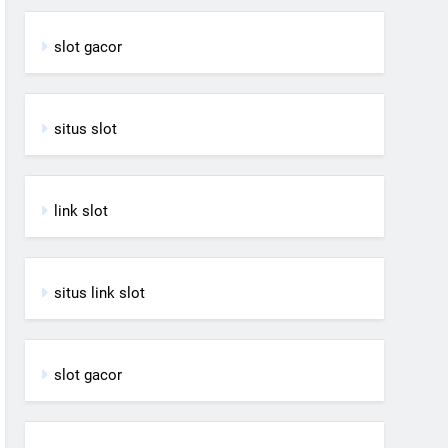
slot gacor
situs slot
link slot
situs link slot
slot gacor