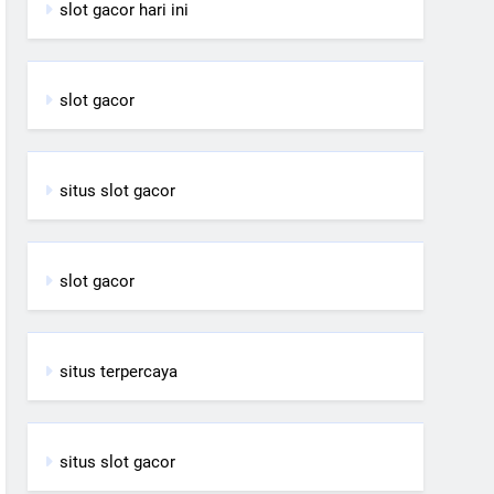
slot gacor hari ini
slot gacor
situs slot gacor
slot gacor
situs terpercaya
situs slot gacor