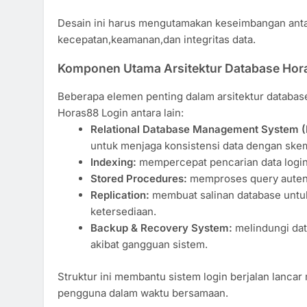
Desain ini harus mengutamakan keseimbangan ant
kecepatan,keamanan,dan integritas data.
Komponen Utama Arsitektur Database Hor
Beberapa elemen penting dalam arsitektur databa
Horas88 Login antara lain:
Relational Database Management System 
untuk menjaga konsistensi data dengan skem
Indexing:
mempercepat pencarian data login 
Stored Procedures:
memproses query autenti
Replication:
membuat salinan database untu
ketersediaan.
Backup & Recovery System:
melindungi dat
akibat gangguan sistem.
Struktur ini membantu sistem login berjalan lancar
pengguna dalam waktu bersamaan.