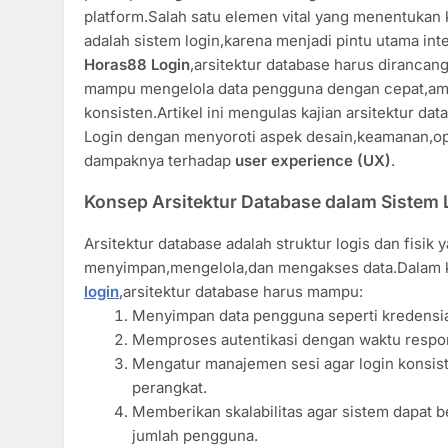
platform.Salah satu elemen vital yang menentukan k
adalah sistem login,karena menjadi pintu utama in
Horas88 Login
,arsitektur database harus dirancang
mampu mengelola data pengguna dengan cepat,am
konsisten.Artikel ini mengulas kajian arsitektur da
Login dengan menyoroti aspek desain,keamanan,op
dampaknya terhadap
user experience (UX)
.
Konsep Arsitektur Database dalam Sistem 
Arsitektur database adalah struktur logis dan fisik
menyimpan,mengelola,dan mengakses data.Dalam
login
,arsitektur database harus mampu:
Menyimpan data pengguna seperti kredensia
Memproses autentikasi dengan waktu respon
Mengatur manajemen sesi agar login konsist
perangkat.
Memberikan skalabilitas agar sistem dapat 
jumlah pengguna.