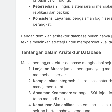
pribadinya dilindungi.
Ketersediaan Tinggi:
sistem jarang mengala
replikasi dan backup.
Konsistensi Layanan:
pengalaman login sera
perangkat.
Dengan demikian,arsitektur database bukan hanya 
teknis,melainkan strategi untuk memperkuat kualitas
Tantangan dalam Arsitektur Database
Meski penting,arsitektur database menghadapi sej
Lonjakan Akses:
jumlah pengguna yang meni
membebani server.
Kompleksitas Integrasi:
sinkronisasi antar 
manajemen ketat.
Ancaman Keamanan:
serangan SQL injecti
tetap menjadi risiko.
Kebutuhan Skalabilitas:
sistem harus selalu
seiring bertambahnya pengguna.