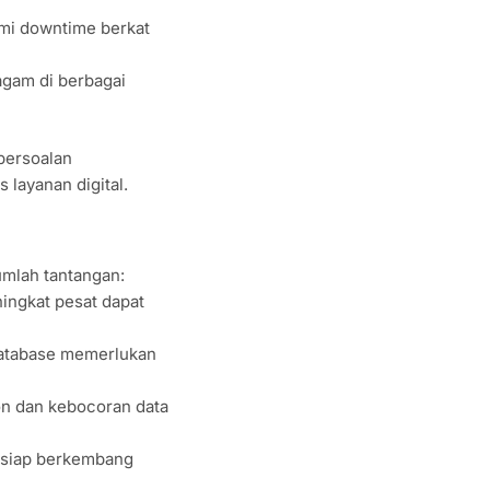
mi downtime berkat
gam di berbagai
persoalan
 layanan digital.
umlah tantangan:
ngkat pesat dapat
database memerlukan
on dan kebocoran data
 siap berkembang