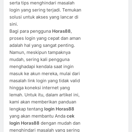
serta tips menghindari masalah
login yang sering terjadi. Temukan
solusi untuk akses yang lancar di
sini.
Bagi para pengguna
Horas88
,
proses login yang cepat dan aman
adalah hal yang sangat penting.
Namun, meskipun tampaknya
mudah, sering kali pengguna
menghadapi kendala saat ingin
masuk ke akun mereka, mulai dari
masalah link login yang tidak valid
hingga koneksi internet yang
lemah. Untuk itu, dalam artikel ini,
kami akan memberikan panduan
lengkap tentang
login Horas88
yang akan membantu Anda
cek
login Horas88
dengan mudah dan
menghindari masalah yang sering