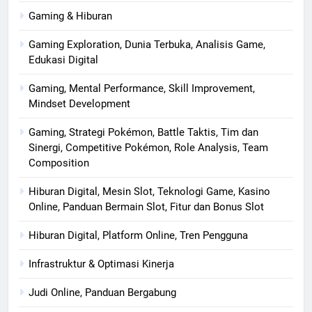
Gaming & Hiburan
Gaming Exploration, Dunia Terbuka, Analisis Game,
Edukasi Digital
Gaming, Mental Performance, Skill Improvement,
Mindset Development
Gaming, Strategi Pokémon, Battle Taktis, Tim dan
Sinergi, Competitive Pokémon, Role Analysis, Team
Composition
Hiburan Digital, Mesin Slot, Teknologi Game, Kasino
Online, Panduan Bermain Slot, Fitur dan Bonus Slot
Hiburan Digital, Platform Online, Tren Pengguna
Infrastruktur & Optimasi Kinerja
Judi Online, Panduan Bergabung