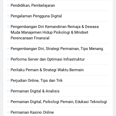
Pendidikan, Pembelajaran
Pengalaman Pengguna Digital
Pengembangan Diri Kemandirian Remaja & Dewasa
Muda Manajemen Hidup Psikologi & Mindset
Perencanaan Finansial
Pengembangan Diri, Strategi Permainan, Tips Menang.
Performa Server dan Optimasi Infrastruktur
Perilaku Pemain & Strategi Waktu Bermain
Perjudian Online, Tips dan Trik
Permainan Digital & Analisis
Permainan Digital, Psikologi Pemain, Edukasi Teknologi
Permainan Kasino Online