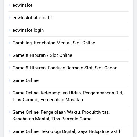
edwinslot
edwinslot alternatif
edwinslot login
Gambling, Kesehatan Mental, Slot Online
Game & Hiburan / Slot Online
Game & Hiburan, Panduan Bermain Slot, Slot Gacor
Game Online
Game Online, Keterampilan Hidup, Pengembangan Diri,
Tips Gaming, Pemecahan Masalah
Game Online, Pengelolaan Waktu, Produktivitas,
Kesehatan Mental, Tips Bermain Game
Game Online, Teknologi Digital, Gaya Hidup Interaktif