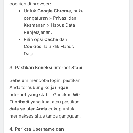
cookies di browser:
Untuk
Google Chrome
, buka
pengaturan > Privasi dan
Keamanan > Hapus Data
Penjelajahan.
Pilih opsi
Cache
dan
Cookies
, lalu klik Hapus
Data.
3.
Pastikan Koneksi Internet Stabil
Sebelum mencoba login, pastikan
Anda terhubung ke
jaringan
internet yang stabil
. Gunakan
Wi-
Fi pribadi
yang kuat atau pastikan
data seluler Anda
cukup untuk
mengakses situs tanpa gangguan.
4.
Periksa Username dan