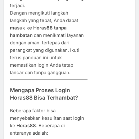
terjadi.
Dengan mengikuti langkah-
langkah yang tepat, Anda dapat
masuk ke Horas88 tanpa
hambatan
dan menikmati layanan
dengan aman, terlepas dari
perangkat yang digunakan. Ikuti
terus panduan ini untuk
memastikan login Anda tetap
lancar dan tanpa gangguan.
Mengapa Proses Login
Horas88 Bisa Terhambat?
Beberapa faktor bisa
menyebabkan kesulitan saat login
ke
Horas88
. Beberapa di
antaranya adalah: