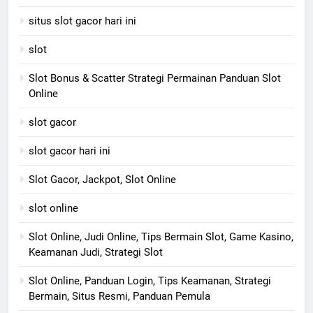
situs slot gacor hari ini
slot
Slot Bonus & Scatter Strategi Permainan Panduan Slot
Online
slot gacor
slot gacor hari ini
Slot Gacor, Jackpot, Slot Online
slot online
Slot Online, Judi Online, Tips Bermain Slot, Game Kasino,
Keamanan Judi, Strategi Slot
Slot Online, Panduan Login, Tips Keamanan, Strategi
Bermain, Situs Resmi, Panduan Pemula