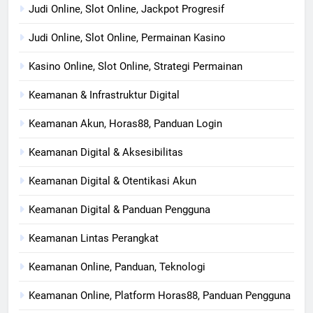
Judi Online, Slot Online, Jackpot Progresif
Judi Online, Slot Online, Permainan Kasino
Kasino Online, Slot Online, Strategi Permainan
Keamanan & Infrastruktur Digital
Keamanan Akun, Horas88, Panduan Login
Keamanan Digital & Aksesibilitas
Keamanan Digital & Otentikasi Akun
Keamanan Digital & Panduan Pengguna
Keamanan Lintas Perangkat
Keamanan Online, Panduan, Teknologi
Keamanan Online, Platform Horas88, Panduan Pengguna