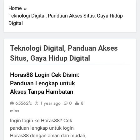
Home
Teknologi Digital, Panduan Akses Situs, Gaya Hidup
Digital
Teknologi Digital, Panduan Akses
Situs, Gaya Hidup Digital
Horas88 Login Cek Disini:
Panduan Lengkap untuk
Akses Tanpa Hambatan
65562fc
1 year ago
0
8
mins
Ingin login ke Horas88? Cek
panduan lengkap untuk login
Horas88 dengan aman dan mudah,