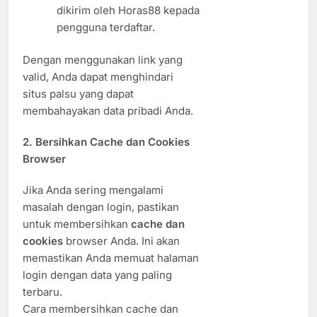
dikirim oleh Horas88 kepada
pengguna terdaftar.
Dengan menggunakan link yang
valid, Anda dapat menghindari
situs palsu yang dapat
membahayakan data pribadi Anda.
2.
Bersihkan Cache dan Cookies
Browser
Jika Anda sering mengalami
masalah dengan login, pastikan
untuk membersihkan
cache dan
cookies
browser Anda. Ini akan
memastikan Anda memuat halaman
login dengan data yang paling
terbaru.
Cara membersihkan cache dan