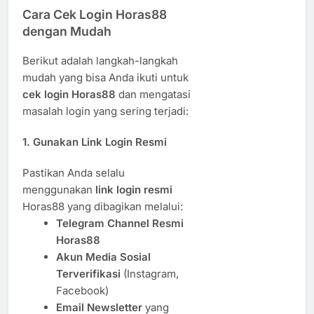
Cara Cek Login Horas88
dengan Mudah
Berikut adalah langkah-langkah
mudah yang bisa Anda ikuti untuk
cek login Horas88
dan mengatasi
masalah login yang sering terjadi:
1.
Gunakan Link Login Resmi
Pastikan Anda selalu
menggunakan
link login resmi
Horas88 yang dibagikan melalui:
Telegram Channel Resmi
Horas88
Akun Media Sosial
Terverifikasi
(Instagram,
Facebook)
Email Newsletter
yang