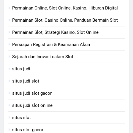
Permainan Online, Slot Online, Kasino, Hiburan Digital
Permainan Slot, Casino Online, Panduan Bermain Slot
Permainan Slot, Strategi Kasino, Slot Online
Persiapan Registrasi & Keamanan Akun
Sejarah dan Inovasi dalam Slot
situs judi
situs judi slot
situs judi slot gacor
situs judi slot online
situs slot
situs slot gacor