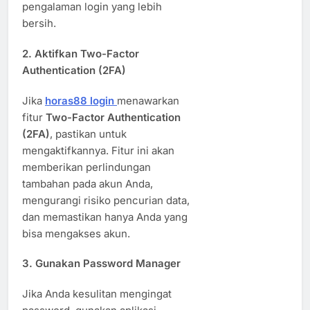
pengalaman login yang lebih
bersih.
2.
Aktifkan Two-Factor
Authentication (2FA)
Jika
horas88 login
menawarkan
fitur
Two-Factor Authentication
(2FA)
, pastikan untuk
mengaktifkannya. Fitur ini akan
memberikan perlindungan
tambahan pada akun Anda,
mengurangi risiko pencurian data,
dan memastikan hanya Anda yang
bisa mengakses akun.
3.
Gunakan Password Manager
Jika Anda kesulitan mengingat