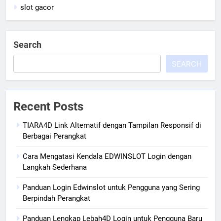
slot gacor
Search
SEARCH
Recent Posts
TIARA4D Link Alternatif dengan Tampilan Responsif di
Berbagai Perangkat
Cara Mengatasi Kendala EDWINSLOT Login dengan
Langkah Sederhana
Panduan Login Edwinslot untuk Pengguna yang Sering
Berpindah Perangkat
Panduan Lengkap Lebah4D Login untuk Pengguna Baru