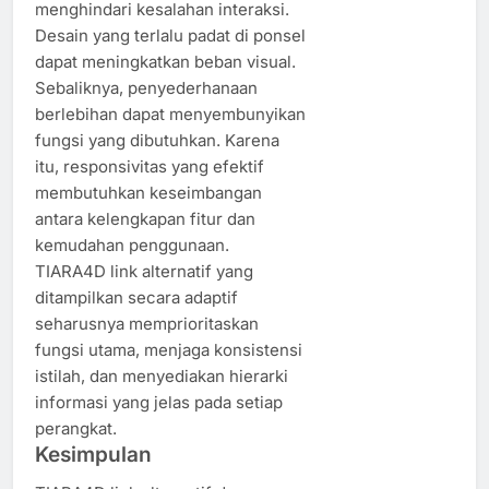
menghindari kesalahan interaksi.
Desain yang terlalu padat di ponsel
dapat meningkatkan beban visual.
Sebaliknya, penyederhanaan
berlebihan dapat menyembunyikan
fungsi yang dibutuhkan. Karena
itu, responsivitas yang efektif
membutuhkan keseimbangan
antara kelengkapan fitur dan
kemudahan penggunaan.
TIARA4D link alternatif yang
ditampilkan secara adaptif
seharusnya memprioritaskan
fungsi utama, menjaga konsistensi
istilah, dan menyediakan hierarki
informasi yang jelas pada setiap
perangkat.
Kesimpulan