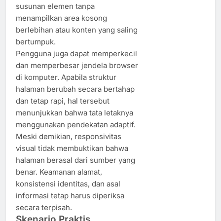
susunan elemen tanpa
menampilkan area kosong
berlebihan atau konten yang saling
bertumpuk.
Pengguna juga dapat memperkecil
dan memperbesar jendela browser
di komputer. Apabila struktur
halaman berubah secara bertahap
dan tetap rapi, hal tersebut
menunjukkan bahwa tata letaknya
menggunakan pendekatan adaptif.
Meski demikian, responsivitas
visual tidak membuktikan bahwa
halaman berasal dari sumber yang
benar. Keamanan alamat,
konsistensi identitas, dan asal
informasi tetap harus diperiksa
secara terpisah.
Skenario Praktis