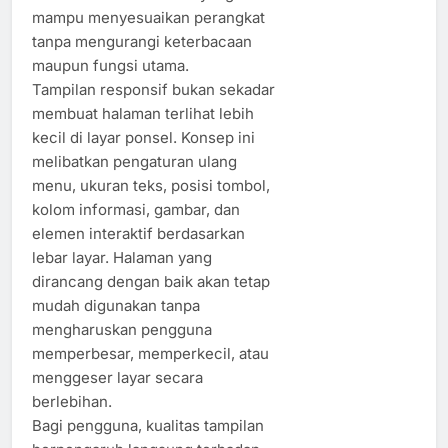
mampu menyesuaikan perangkat
tanpa mengurangi keterbacaan
maupun fungsi utama.
Tampilan responsif bukan sekadar
membuat halaman terlihat lebih
kecil di layar ponsel. Konsep ini
melibatkan pengaturan ulang
menu, ukuran teks, posisi tombol,
kolom informasi, gambar, dan
elemen interaktif berdasarkan
lebar layar. Halaman yang
dirancang dengan baik akan tetap
mudah digunakan tanpa
mengharuskan pengguna
memperbesar, memperkecil, atau
menggeser layar secara
berlebihan.
Bagi pengguna, kualitas tampilan