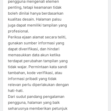
pengguna mengenali elemen
penting, tetapi keamanan tidak
boleh dinilai hanya berdasarkan
kualitas desain. Halaman palsu
juga dapat memiliki tampilan yang
profesional.
Periksa ejaan alamat secara teliti,
gunakan sumber informasi yang
dapat diverifikasi, dan hindari
memasukkan data akun ketika
terdapat perubahan tampilan yang
tidak wajar. Permintaan kata sandi
tambahan, kode verifikasi, atau
informasi pribadi yang tidak
relevan perlu diperlakukan dengan
hati-hati.
Dari sudut pandang pengalaman
pengguna, halaman yang baik
seharusnya memberikan petunjuk