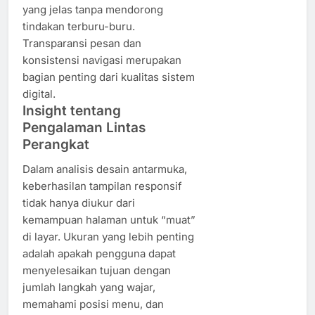
yang jelas tanpa mendorong
tindakan terburu-buru.
Transparansi pesan dan
konsistensi navigasi merupakan
bagian penting dari kualitas sistem
digital.
Insight tentang
Pengalaman Lintas
Perangkat
Dalam analisis desain antarmuka,
keberhasilan tampilan responsif
tidak hanya diukur dari
kemampuan halaman untuk “muat”
di layar. Ukuran yang lebih penting
adalah apakah pengguna dapat
menyelesaikan tujuan dengan
jumlah langkah yang wajar,
memahami posisi menu, dan