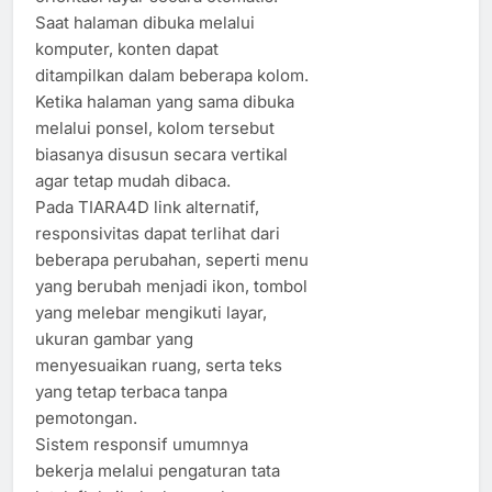
Saat halaman dibuka melalui
komputer, konten dapat
ditampilkan dalam beberapa kolom.
Ketika halaman yang sama dibuka
melalui ponsel, kolom tersebut
biasanya disusun secara vertikal
agar tetap mudah dibaca.
Pada TIARA4D link alternatif,
responsivitas dapat terlihat dari
beberapa perubahan, seperti menu
yang berubah menjadi ikon, tombol
yang melebar mengikuti layar,
ukuran gambar yang
menyesuaikan ruang, serta teks
yang tetap terbaca tanpa
pemotongan.
Sistem responsif umumnya
bekerja melalui pengaturan tata