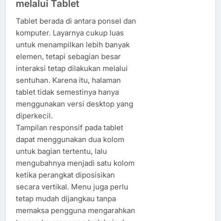
melalui Tablet
Tablet berada di antara ponsel dan
komputer. Layarnya cukup luas
untuk menampilkan lebih banyak
elemen, tetapi sebagian besar
interaksi tetap dilakukan melalui
sentuhan. Karena itu, halaman
tablet tidak semestinya hanya
menggunakan versi desktop yang
diperkecil.
Tampilan responsif pada tablet
dapat menggunakan dua kolom
untuk bagian tertentu, lalu
mengubahnya menjadi satu kolom
ketika perangkat diposisikan
secara vertikal. Menu juga perlu
tetap mudah dijangkau tanpa
memaksa pengguna mengarahkan