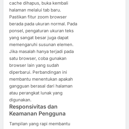
cache dihapus, buka kembali
halaman melalui tab baru.
Pastikan fitur zoom browser
berada pada ukuran normal. Pada
ponsel, pengaturan ukuran teks
yang sangat besar juga dapat
memengaruhi susunan elemen.
Jika masalah hanya terjadi pada
satu browser, coba gunakan
browser lain yang sudah
diperbarui. Perbandingan ini
membantu menentukan apakah
gangguan berasal dari halaman
atau perangkat lunak yang
digunakan.
Responsivitas dan
Keamanan Pengguna
Tampilan yang rapi membantu