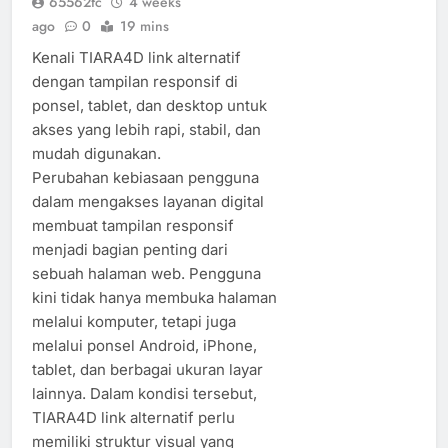
65562fc
4 weeks
ago
0
19 mins
Kenali TIARA4D link alternatif
dengan tampilan responsif di
ponsel, tablet, dan desktop untuk
akses yang lebih rapi, stabil, dan
mudah digunakan.
Perubahan kebiasaan pengguna
dalam mengakses layanan digital
membuat tampilan responsif
menjadi bagian penting dari
sebuah halaman web. Pengguna
kini tidak hanya membuka halaman
melalui komputer, tetapi juga
melalui ponsel Android, iPhone,
tablet, dan berbagai ukuran layar
lainnya. Dalam kondisi tersebut,
TIARA4D link alternatif perlu
memiliki struktur visual yang