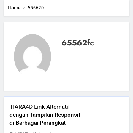
Home
65562fc
65562fc
TIARA4D Link Alternatif
dengan Tampilan Responsif
di Berbagai Perangkat