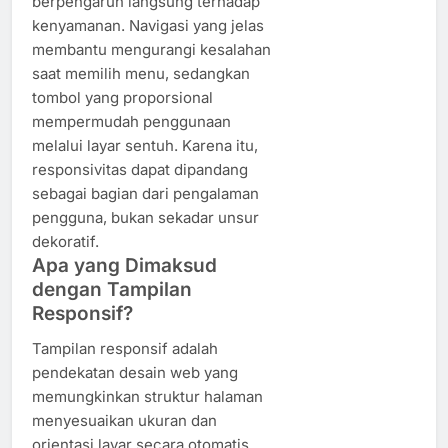
berpengaruh langsung terhadap
kenyamanan. Navigasi yang jelas
membantu mengurangi kesalahan
saat memilih menu, sedangkan
tombol yang proporsional
mempermudah penggunaan
melalui layar sentuh. Karena itu,
responsivitas dapat dipandang
sebagai bagian dari pengalaman
pengguna, bukan sekadar unsur
dekoratif.
Apa yang Dimaksud
dengan Tampilan
Responsif?
Tampilan responsif adalah
pendekatan desain web yang
memungkinkan struktur halaman
menyesuaikan ukuran dan
orientasi layar secara otomatis.