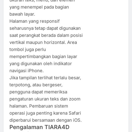
yang menempel pada bagian
bawah layar.
Halaman yang responsif
seharusnya tetap dapat digunakan
saat perangkat berada dalam posisi
vertikal maupun horizontal. Area
tombol juga perlu
mempertimbangkan bagian layar
yang digunakan oleh indikator
navigasi iPhone.
Jika tampilan terlihat terlalu besar,
terpotong, atau bergeser,
pengguna dapat memeriksa
pengaturan ukuran teks dan zoom
halaman. Pembaruan sistem
operasi juga penting karena Safari
diperbarui bersamaan dengan iOS.
Pengalaman TIARA4D