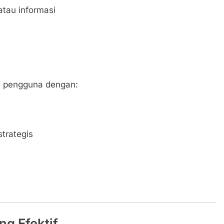
tau informasi
u pengguna dengan:
trategis
ng Efektif