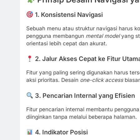
1. Konsistensi Navigasi
Sebuah menu atau struktur navigasi harus k
pengguna membangun
mental model
yang st
orientasi lebih cepat dan akurat.
2. Jalur Akses Cepat ke Fitur Utam
Fitur yang paling sering digunakan harus te
aksi prioritas. Desain
one-click access
biasan
3. Pencarian Internal yang Efisien
Fitur pencarian internal membantu penggun
diinginkan tanpa melalui beberapa halaman.
4. Indikator Posisi