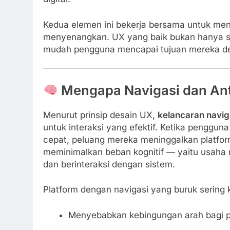
Kedua elemen ini bekerja bersama untuk men
menyenangkan. UX yang baik bukan hanya soa
mudah pengguna mencapai tujuan mereka de
Mengapa Navigasi dan Ant
Menurut prinsip desain UX,
kelancaran navig
untuk interaksi yang efektif. Ketika pengg
cepat, peluang mereka meninggalkan platfor
meminimalkan beban kognitif — yaitu usah
dan berinteraksi dengan sistem.
Platform dengan navigasi yang buruk sering k
Menyebabkan kebingungan arah bagi 