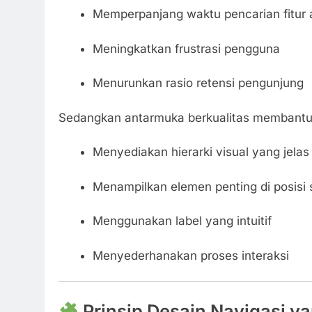
Memperpanjang waktu pencarian fitur a
Meningkatkan frustrasi pengguna
Menurunkan rasio retensi pengunjung
Sedangkan antarmuka berkualitas membant
Menyediakan hierarki visual yang jelas
Menampilkan elemen penting di posisi s
Menggunakan label yang intuitif
Menyederhanakan proses interaksi
Prinsip Desain Navigasi ya