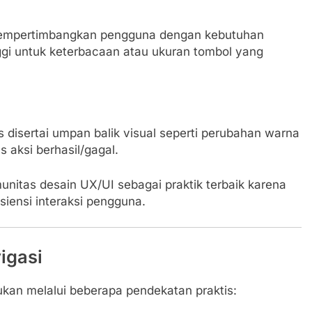
 mempertimbangkan pengguna dengan kebutuhan
nggi untuk keterbacaan atau ukuran tombol yang
us disertai umpan balik visual seperti perubahan warna
s aksi berhasil/gagal.
munitas desain UX/UI sebagai praktik terbaik karena
ensi interaksi pengguna.
igasi
ukan melalui beberapa pendekatan praktis: