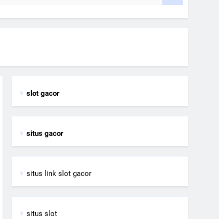
slot gacor
situs gacor
situs link slot gacor
situs slot