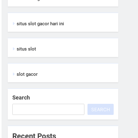
situs slot gacor hari ini
situs slot
slot gacor
Search
SEARCH
Recent Posts