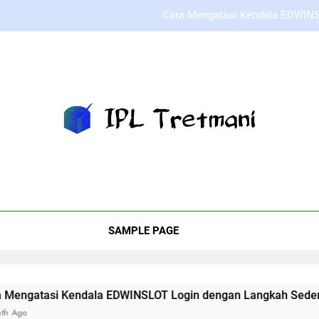
Cara Mengatasi Kendala EDWINS
Panduan Login Edwinslot untuk Peng
Panduan Lengka
TIARA4D Link Alternatif dengan Tam
Cara Mengatasi Kendala EDWINS
Panduan Login Edwinslot untuk Peng
 Tretmani
erawatan IPL Terbaik Untuk Kulit Anda Di IPL Tretmani.
Panduan Lengka
SAMPLE PAGE
 Kendala EDWINSLOT Login dengan Langkah Sederhana