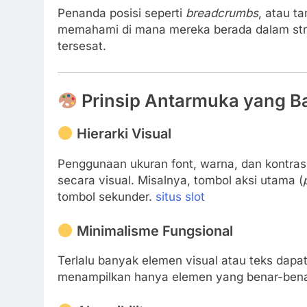
Penanda posisi seperti
breadcrumbs
, atau 
memahami di mana mereka berada dalam stru
tersesat.
Prinsip Antarmuka yang B
Hierarki Visual
Penggunaan ukuran font, warna, dan kontra
secara visual. Misalnya, tombol aksi utama (
tombol sekunder.
situs slot
Minimalisme Fungsional
Terlalu banyak elemen visual atau teks dap
menampilkan hanya elemen yang benar-bena