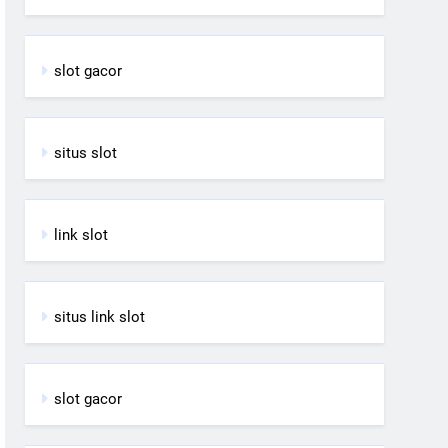
slot gacor
situs slot
link slot
situs link slot
slot gacor