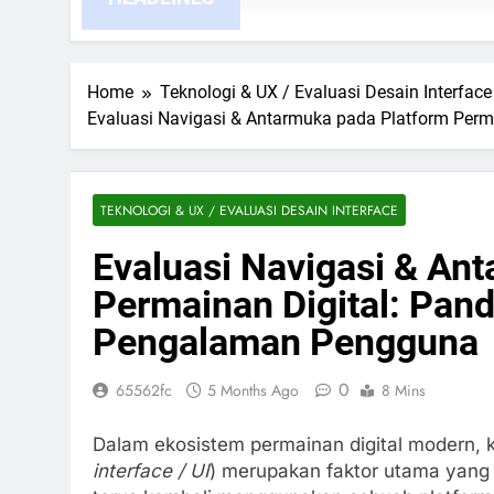
Home
Teknologi & UX / Evaluasi Desain Interface
Evaluasi Navigasi & Antarmuka pada Platform Per
TEKNOLOGI & UX / EVALUASI DESAIN INTERFACE
Evaluasi Navigasi & An
Permainan Digital: Pan
Pengalaman Pengguna
0
65562fc
5 Months Ago
8 Mins
Dalam ekosistem permainan digital modern, 
interface / UI
) merupakan faktor utama yan