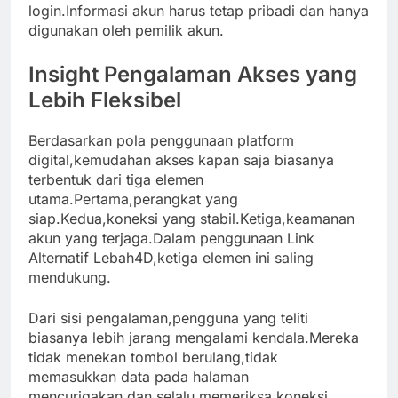
login.Informasi akun harus tetap pribadi dan hanya
digunakan oleh pemilik akun.
Insight Pengalaman Akses yang
Lebih Fleksibel
Berdasarkan pola penggunaan platform
digital,kemudahan akses kapan saja biasanya
terbentuk dari tiga elemen
utama.Pertama,perangkat yang
siap.Kedua,koneksi yang stabil.Ketiga,keamanan
akun yang terjaga.Dalam penggunaan Link
Alternatif Lebah4D,ketiga elemen ini saling
mendukung.
Dari sisi pengalaman,pengguna yang teliti
biasanya lebih jarang mengalami kendala.Mereka
tidak menekan tombol berulang,tidak
memasukkan data pada halaman
mencurigakan,dan selalu memeriksa koneksi