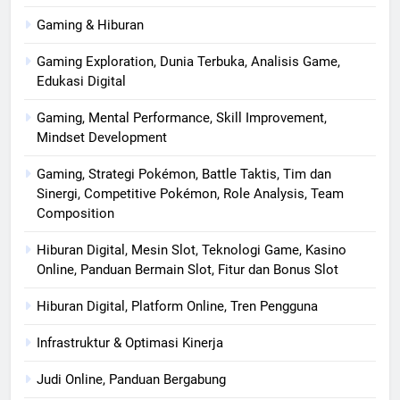
Gaming & Hiburan
Gaming Exploration, Dunia Terbuka, Analisis Game,
Edukasi Digital
Gaming, Mental Performance, Skill Improvement,
Mindset Development
Gaming, Strategi Pokémon, Battle Taktis, Tim dan
Sinergi, Competitive Pokémon, Role Analysis, Team
Composition
Hiburan Digital, Mesin Slot, Teknologi Game, Kasino
Online, Panduan Bermain Slot, Fitur dan Bonus Slot
Hiburan Digital, Platform Online, Tren Pengguna
Infrastruktur & Optimasi Kinerja
Judi Online, Panduan Bergabung