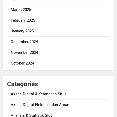
March 2025
February 2025
January 2025
December 2024
November 2024
October 2024
Categories
Akses Digital & Keamanan Situs
Akses Digital Fleksibel dan Aman
Analisis & Statistik Slot