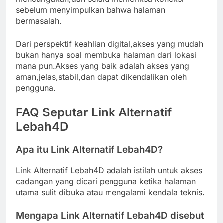
sebelum menyimpulkan bahwa halaman
bermasalah.
Dari perspektif keahlian digital,akses yang mudah
bukan hanya soal membuka halaman dari lokasi
mana pun.Akses yang baik adalah akses yang
aman,jelas,stabil,dan dapat dikendalikan oleh
pengguna.
FAQ Seputar Link Alternatif
Lebah4D
Apa itu Link Alternatif Lebah4D?
Link Alternatif Lebah4D adalah istilah untuk akses
cadangan yang dicari pengguna ketika halaman
utama sulit dibuka atau mengalami kendala teknis.
Mengapa Link Alternatif Lebah4D disebut