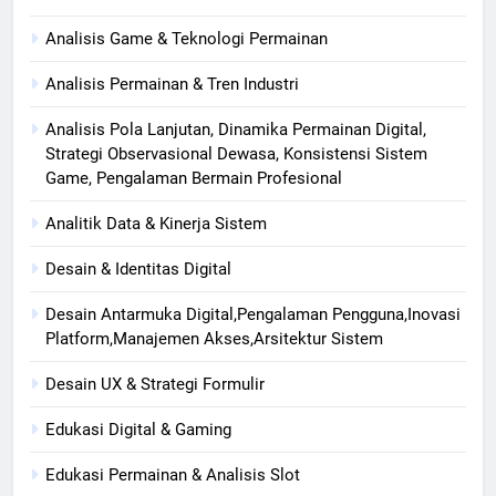
Analisis Game & Teknologi Permainan
Analisis Permainan & Tren Industri
Analisis Pola Lanjutan, Dinamika Permainan Digital,
Strategi Observasional Dewasa, Konsistensi Sistem
Game, Pengalaman Bermain Profesional
Analitik Data & Kinerja Sistem
Desain & Identitas Digital
Desain Antarmuka Digital,Pengalaman Pengguna,Inovasi
Platform,Manajemen Akses,Arsitektur Sistem
Desain UX & Strategi Formulir
Edukasi Digital & Gaming
Edukasi Permainan & Analisis Slot