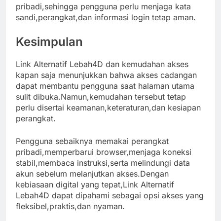
pribadi,sehingga pengguna perlu menjaga kata
sandi,perangkat,dan informasi login tetap aman.
Kesimpulan
Link Alternatif Lebah4D dan kemudahan akses
kapan saja menunjukkan bahwa akses cadangan
dapat membantu pengguna saat halaman utama
sulit dibuka.Namun,kemudahan tersebut tetap
perlu disertai keamanan,keteraturan,dan kesiapan
perangkat.
Pengguna sebaiknya memakai perangkat
pribadi,memperbarui browser,menjaga koneksi
stabil,membaca instruksi,serta melindungi data
akun sebelum melanjutkan akses.Dengan
kebiasaan digital yang tepat,Link Alternatif
Lebah4D dapat dipahami sebagai opsi akses yang
fleksibel,praktis,dan nyaman.