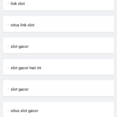
link slot
situs link slot
slot gacor
slot gacor hari ini
slot gacor
situs slot gacor