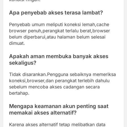
Apa penyebab akses terasa lambat?
Penyebab umum meliputi koneksi lemah,cache
browser penuh,perangkat terlalu berat,browser
belum diperbarui,atau halaman belum selesai
dimuat.
Apakah aman membuka banyak akses
sekaligus?
Tidak disarankan.Pengguna sebaiknya memeriksa
koneksi,browser,dan perangkat terlebih dahulu
sebelum mencoba akses cadangan secara
bertahap.
Mengapa keamanan akun penting saat
memakai akses alternatif?
Karena akses alternatif tetap melibatkan data