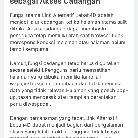
sebagai Akses Cadangan
Fungsi utama Link Alternatif Lebah4D adalah
menjadi jalur cadangan ketika halaman utama sulit
dibuka.Akses cadangan dapat membantu
pengguna tetap memiliki arah saat browser tidak
merespons,koneksi melemah,atau halaman belum
tampil sempurna.
Namun,fungsi cadangan tetap harus digunakan
secara selektif.Pengguna perlu memastikan
halaman yang dibuka memiliki tampilan
wajar,instruksi mudah dibaca,dan tidak meminta
data yang tidak relevan.Halaman yang penuh pop-
up,pesan mendesak,atau tampilan berantakan
perlu diwaspadai.
Dengan pemahaman yang tepat,Link Alternatif
Lebah4D dapat menjadi bagian dari pengalaman
akses yang lebih praktis.Pengguna tidak hanya