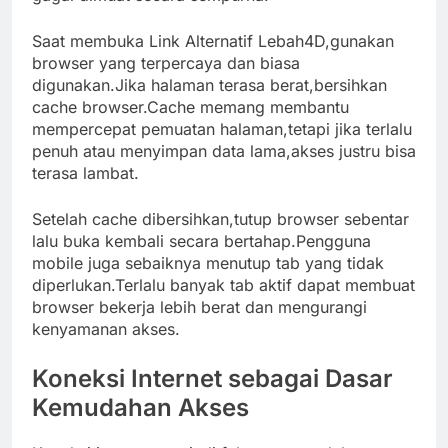
Saat membuka Link Alternatif Lebah4D,gunakan
browser yang terpercaya dan biasa
digunakan.Jika halaman terasa berat,bersihkan
cache browser.Cache memang membantu
mempercepat pemuatan halaman,tetapi jika terlalu
penuh atau menyimpan data lama,akses justru bisa
terasa lambat.
Setelah cache dibersihkan,tutup browser sebentar
lalu buka kembali secara bertahap.Pengguna
mobile juga sebaiknya menutup tab yang tidak
diperlukan.Terlalu banyak tab aktif dapat membuat
browser bekerja lebih berat dan mengurangi
kenyamanan akses.
Koneksi Internet sebagai Dasar
Kemudahan Akses