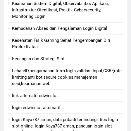
Keamanan Sistem Digital, Observabilitas Aplikasi,
Infrastruktur Otentikasi, Praktik Cybersecurity,
Monitoring Login
Kemudahan Akses dan Pengalaman Login Digital
Kesehatan Fisik Gaming Sehat Pengembangan Diri
Produktivitas
Keuangan dan Strategi Slot
Lebah4D,pengamanan form login,validasi input,CSRF,rate
limiting,anti bot,secure cookies,manajemen
sesi,keamanan web
link alternatif edwinslot
login edwinslot alternatif
login Kaya787 aman, data pribadi terlindungi, tips login
slot online, login Kaya787 aman, panduan login slot