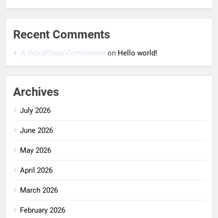
Recent Comments
A WordPress Commenter
on
Hello world!
Archives
July 2026
June 2026
May 2026
April 2026
March 2026
February 2026