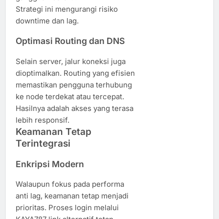
Strategi ini mengurangi risiko
downtime dan lag.
Optimasi Routing dan DNS
Selain server, jalur koneksi juga
dioptimalkan. Routing yang efisien
memastikan pengguna terhubung
ke node terdekat atau tercepat.
Hasilnya adalah akses yang terasa
lebih responsif.
Keamanan Tetap
Terintegrasi
Enkripsi Modern
Walaupun fokus pada performa
anti lag, keamanan tetap menjadi
prioritas. Proses login melalui