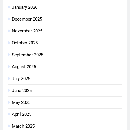
January 2026
December 2025
November 2025
October 2025
September 2025
August 2025
July 2025
June 2025
May 2025
April 2025
March 2025