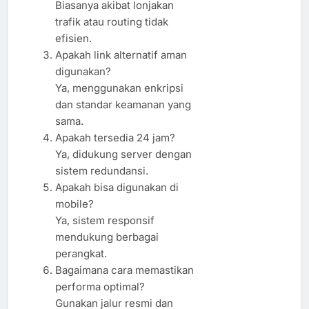
Biasanya akibat lonjakan
trafik atau routing tidak
efisien.
Apakah link alternatif aman
digunakan?
Ya, menggunakan enkripsi
dan standar keamanan yang
sama.
Apakah tersedia 24 jam?
Ya, didukung server dengan
sistem redundansi.
Apakah bisa digunakan di
mobile?
Ya, sistem responsif
mendukung berbagai
perangkat.
Bagaimana cara memastikan
performa optimal?
Gunakan jalur resmi dan