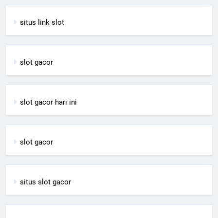
situs link slot
slot gacor
slot gacor hari ini
slot gacor
situs slot gacor