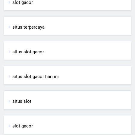
slot gacor
situs terpercaya
situs slot gacor
situs slot gacor hari ini
situs slot
slot gacor