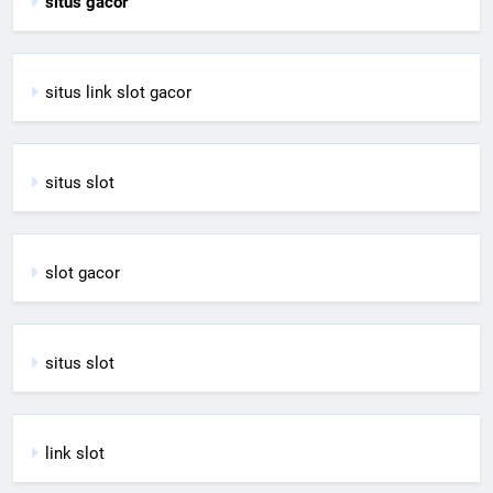
situs gacor
situs link slot gacor
situs slot
slot gacor
situs slot
link slot