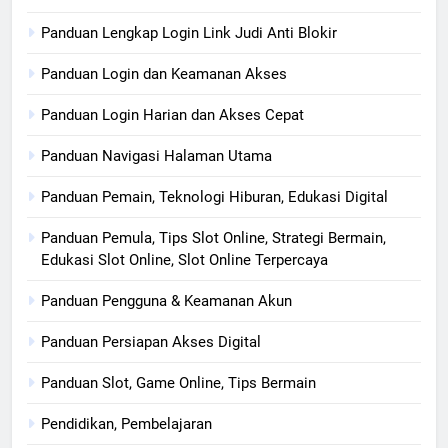
Panduan Lengkap Login Link Judi Anti Blokir
Panduan Login dan Keamanan Akses
Panduan Login Harian dan Akses Cepat
Panduan Navigasi Halaman Utama
Panduan Pemain, Teknologi Hiburan, Edukasi Digital
Panduan Pemula, Tips Slot Online, Strategi Bermain,
Edukasi Slot Online, Slot Online Terpercaya
Panduan Pengguna & Keamanan Akun
Panduan Persiapan Akses Digital
Panduan Slot, Game Online, Tips Bermain
Pendidikan, Pembelajaran