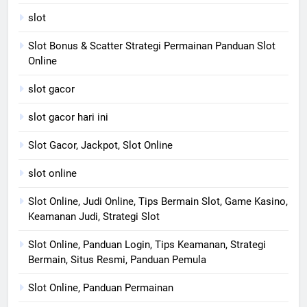
slot
Slot Bonus & Scatter Strategi Permainan Panduan Slot
Online
slot gacor
slot gacor hari ini
Slot Gacor, Jackpot, Slot Online
slot online
Slot Online, Judi Online, Tips Bermain Slot, Game Kasino,
Keamanan Judi, Strategi Slot
Slot Online, Panduan Login, Tips Keamanan, Strategi
Bermain, Situs Resmi, Panduan Pemula
Slot Online, Panduan Permainan