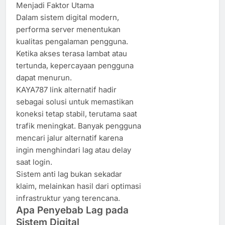
Menjadi Faktor Utama
Dalam sistem digital modern,
performa server menentukan
kualitas pengalaman pengguna.
Ketika akses terasa lambat atau
tertunda, kepercayaan pengguna
dapat menurun.
KAYA787 link alternatif hadir
sebagai solusi untuk memastikan
koneksi tetap stabil, terutama saat
trafik meningkat. Banyak pengguna
mencari jalur alternatif karena
ingin menghindari lag atau delay
saat login.
Sistem anti lag bukan sekadar
klaim, melainkan hasil dari optimasi
infrastruktur yang terencana.
Apa Penyebab Lag pada
Sistem Digital