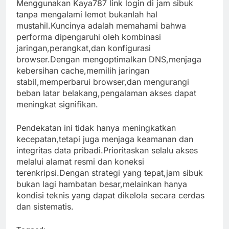
Menggunakan Kaya787 link login di jam sibuk
tanpa mengalami lemot bukanlah hal
mustahil.Kuncinya adalah memahami bahwa
performa dipengaruhi oleh kombinasi
jaringan,perangkat,dan konfigurasi
browser.Dengan mengoptimalkan DNS,menjaga
kebersihan cache,memilih jaringan
stabil,memperbarui browser,dan mengurangi
beban latar belakang,pengalaman akses dapat
meningkat signifikan.
Pendekatan ini tidak hanya meningkatkan
kecepatan,tetapi juga menjaga keamanan dan
integritas data pribadi.Prioritaskan selalu akses
melalui alamat resmi dan koneksi
terenkripsi.Dengan strategi yang tepat,jam sibuk
bukan lagi hambatan besar,melainkan hanya
kondisi teknis yang dapat dikelola secara cerdas
dan sistematis.