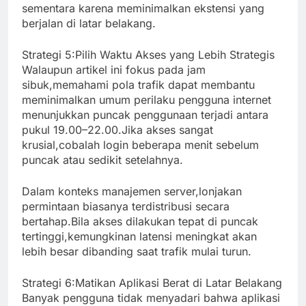
sementara karena meminimalkan ekstensi yang
berjalan di latar belakang.
Strategi 5:Pilih Waktu Akses yang Lebih Strategis
Walaupun artikel ini fokus pada jam
sibuk,memahami pola trafik dapat membantu
meminimalkan umum perilaku pengguna internet
menunjukkan puncak penggunaan terjadi antara
pukul 19.00–22.00.Jika akses sangat
krusial,cobalah login beberapa menit sebelum
puncak atau sedikit setelahnya.
Dalam konteks manajemen server,lonjakan
permintaan biasanya terdistribusi secara
bertahap.Bila akses dilakukan tepat di puncak
tertinggi,kemungkinan latensi meningkat akan
lebih besar dibanding saat trafik mulai turun.
Strategi 6:Matikan Aplikasi Berat di Latar Belakang
Banyak pengguna tidak menyadari bahwa aplikasi