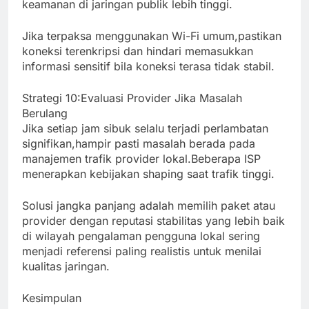
keamanan di jaringan publik lebih tinggi.
Jika terpaksa menggunakan Wi-Fi umum,pastikan
koneksi terenkripsi dan hindari memasukkan
informasi sensitif bila koneksi terasa tidak stabil.
Strategi 10:Evaluasi Provider Jika Masalah
Berulang
Jika setiap jam sibuk selalu terjadi perlambatan
signifikan,hampir pasti masalah berada pada
manajemen trafik provider lokal.Beberapa ISP
menerapkan kebijakan shaping saat trafik tinggi.
Solusi jangka panjang adalah memilih paket atau
provider dengan reputasi stabilitas yang lebih baik
di wilayah pengalaman pengguna lokal sering
menjadi referensi paling realistis untuk menilai
kualitas jaringan.
Kesimpulan