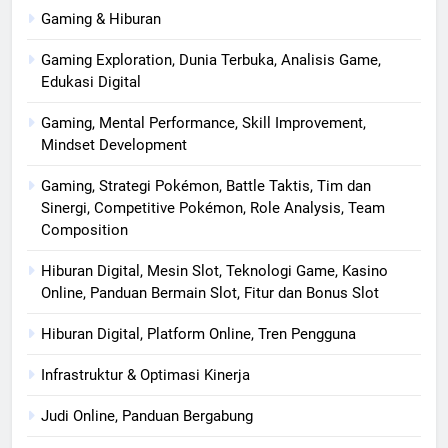
Gaming & Hiburan
Gaming Exploration, Dunia Terbuka, Analisis Game,
Edukasi Digital
Gaming, Mental Performance, Skill Improvement,
Mindset Development
Gaming, Strategi Pokémon, Battle Taktis, Tim dan
Sinergi, Competitive Pokémon, Role Analysis, Team
Composition
Hiburan Digital, Mesin Slot, Teknologi Game, Kasino
Online, Panduan Bermain Slot, Fitur dan Bonus Slot
Hiburan Digital, Platform Online, Tren Pengguna
Infrastruktur & Optimasi Kinerja
Judi Online, Panduan Bergabung