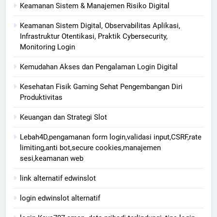
Keamanan Sistem & Manajemen Risiko Digital
Keamanan Sistem Digital, Observabilitas Aplikasi,
Infrastruktur Otentikasi, Praktik Cybersecurity,
Monitoring Login
Kemudahan Akses dan Pengalaman Login Digital
Kesehatan Fisik Gaming Sehat Pengembangan Diri
Produktivitas
Keuangan dan Strategi Slot
Lebah4D,pengamanan form login,validasi input,CSRF,rate
limiting,anti bot,secure cookies,manajemen
sesi,keamanan web
link alternatif edwinslot
login edwinslot alternatif