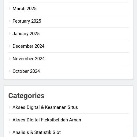
March 2025
February 2025
January 2025
December 2024
November 2024
October 2024
Categories
Akses Digital & Keamanan Situs
Akses Digital Fleksibel dan Aman
Analisis & Statistik Slot