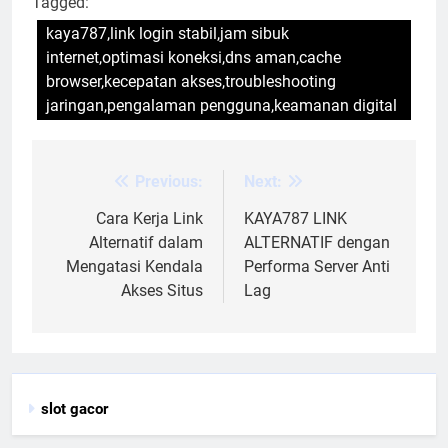
Tagged:
kaya787,link login stabil,jam sibuk
internet,optimasi koneksi,dns aman,cache
browser,kecepatan akses,troubleshooting
jaringan,pengalaman pengguna,keamanan digital
Previous:
Next:
Post
navigation
Cara Kerja Link
KAYA787 LINK
Alternatif dalam
ALTERNATIF dengan
Mengatasi Kendala
Performa Server Anti
Akses Situs
Lag
slot gacor