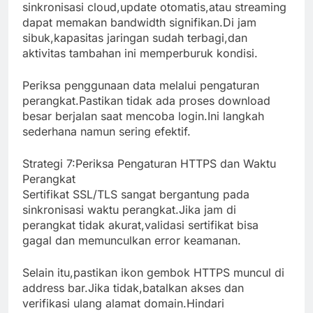
sinkronisasi cloud,update otomatis,atau streaming
dapat memakan bandwidth signifikan.Di jam
sibuk,kapasitas jaringan sudah terbagi,dan
aktivitas tambahan ini memperburuk kondisi.
Periksa penggunaan data melalui pengaturan
perangkat.Pastikan tidak ada proses download
besar berjalan saat mencoba login.Ini langkah
sederhana namun sering efektif.
Strategi 7:Periksa Pengaturan HTTPS dan Waktu
Perangkat
Sertifikat SSL/TLS sangat bergantung pada
sinkronisasi waktu perangkat.Jika jam di
perangkat tidak akurat,validasi sertifikat bisa
gagal dan memunculkan error keamanan.
Selain itu,pastikan ikon gembok HTTPS muncul di
address bar.Jika tidak,batalkan akses dan
verifikasi ulang alamat domain.Hindari