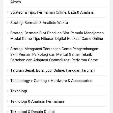
Akses
Strategi & Tips, Permainan Online, Data & Analisis
Strategi Bermain & Analisis Waktu
Strategi Bermain Slot Panduan Slot Pemula Manajemen
Modal Game Tips Hiburan Digital Edukasi Game Online
Strategi Mengatasi Tantangan Game Pengembangan
Skill Pemain Psikologi dan Mental Gamer Teknik
Bertahan dan Adaptasi Optimalisasi Performa Game
Taruhan Sepak Bola, Judi Online, Panduan Taruhan
Technology > Gaming > Hardware & Accessories
Teknologi
Teknologi & Analisis Permainan
Teknologi & Desain Digital