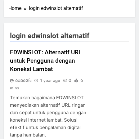
Home
login edwinslot alternatif
login edwinslot alternatif
EDWINSLOT: Alternatif URL
untuk Pengguna dengan
Koneksi Lambat
65562fc
1 year ago
0
6
mins
Temukan bagaimana EDWINSLOT
menyediakan alternatif URL ringan
dan cepat untuk pengguna dengan
koneksi internet lambat. Solusi
efektif untuk pengalaman digital
tanpa hambatan.