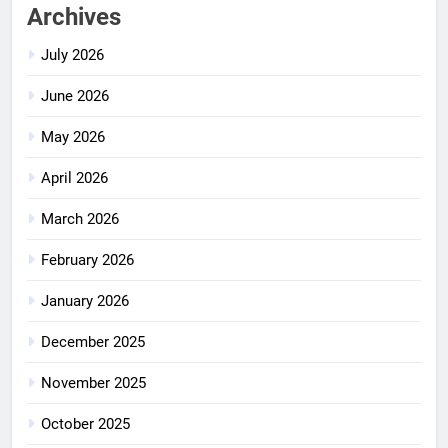
Archives
July 2026
June 2026
May 2026
April 2026
March 2026
February 2026
January 2026
December 2025
November 2025
October 2025