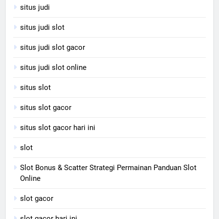
situs judi
situs judi slot
situs judi slot gacor
situs judi slot online
situs slot
situs slot gacor
situs slot gacor hari ini
slot
Slot Bonus & Scatter Strategi Permainan Panduan Slot
Online
slot gacor
slot gacor hari ini