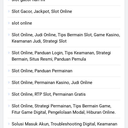
Slot Gacor, Jackpot, Slot Online
slot online
Slot Online, Judi Online, Tips Bermain Slot, Game Kasino,
Keamanan Judi, Strategi Slot
Slot Online, Panduan Login, Tips Keamanan, Strategi
Bermain, Situs Resmi, Panduan Pemula
Slot Online, Panduan Permainan
Slot Online, Permainan Kasino, Judi Online
Slot Online, RTP Slot, Permainan Gratis
Slot Online, Strategi Permainan, Tips Bermain Game,
Fitur Game Digital, Pengelolaan Modal, Hiburan Online.
Solusi Masuk Akun, Troubleshooting Digital, Keamanan