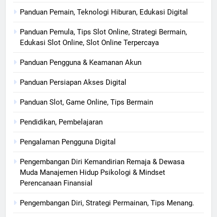
Panduan Pemain, Teknologi Hiburan, Edukasi Digital
Panduan Pemula, Tips Slot Online, Strategi Bermain,
Edukasi Slot Online, Slot Online Terpercaya
Panduan Pengguna & Keamanan Akun
Panduan Persiapan Akses Digital
Panduan Slot, Game Online, Tips Bermain
Pendidikan, Pembelajaran
Pengalaman Pengguna Digital
Pengembangan Diri Kemandirian Remaja & Dewasa
Muda Manajemen Hidup Psikologi & Mindset
Perencanaan Finansial
Pengembangan Diri, Strategi Permainan, Tips Menang.