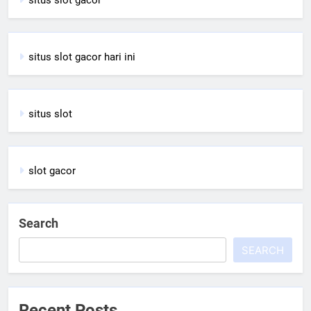
situs slot gacor hari ini
situs slot
slot gacor
Search
SEARCH
Recent Posts