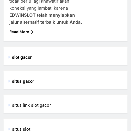
tidak perlu lagi khawatir akan
koneksi yang lambat, karena
EDWINSLOT telah menyiapkan
jalur alternatif terbaik untuk Anda.
Read More
slot gacor
situs gacor
situs link slot gacor
situs slot