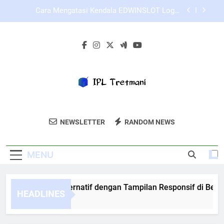
Skip
Panduan Login Edwinslot untuk Pengguna yang
to
Sering Berpindah Perangkat
content
Panduan Lengkap Lebah4D Login untuk Pengguna
Baru
TIARA4D Link Alternatif dengan Tampilan
Responsif di Berbagai Perangkat
Cara Mengatasi Kendala EDWINSLOT Login
dengan Langkah Sederhana
Panduan Login Edwinslot untuk Pengguna yang
Sering Berpindah Perangkat
IPL Tretmani
Dapatkan Perawatan IPL Terbaik Untuk Kulit
Panduan Lengkap Lebah4D Login untuk Pengguna
NEWSLETTER
RANDOM NEWS
Baru
Anda Di IPL Tretmani.
MENU
ARA4D Link Alternatif dengan Tampilan Responsif di Berbaga
HEADLINES
Weeks Ago