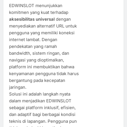
EDWINSLOT menunjukkan
komitmen yang kuat terhadap
aksesibilitas universal
dengan
menyediakan alternatif URL untuk
pengguna yang memiliki koneksi
internet lambat. Dengan
pendekatan yang ramah
bandwidth, sistem ringan, dan
navigasi yang dioptimalkan,
platform ini membuktikan bahwa
kenyamanan pengguna tidak harus
bergantung pada kecepatan
jaringan.
Solusi ini adalah langkah nyata
dalam menjadikan EDWINSLOT
sebagai platform inklusif, efisien,
dan adaptif bagi berbagai kondisi
teknis di lapangan. Pengguna pun