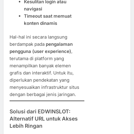
Kesulitan login atau
navigasi
Timeout saat memuat
konten dinamis
Hal-hal ini secara langsung
berdampak pada
pengalaman
pengguna (user experience)
,
terutama di platform yang
menampilkan banyak elemen
grafis dan interaktif. Untuk itu,
diperlukan pendekatan yang
menyesuaikan infrastruktur situs
dengan berbagai jenis jaringan.
Solusi dari EDWINSLOT:
Alternatif URL untuk Akses
Lebih Ringan