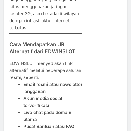
situs menggunakan jaringan
seluler 3G, atau berada di wilayah
dengan infrastruktur internet
terbatas.
Cara Mendapatkan URL
Alternatif dari EDWINSLOT
EDWINSLOT menyediakan link
alternatif melalui beberapa saluran
resmi, seperti:
Email resmi atau newsletter
langganan
Akun media sosial
terverifikasi
Live chat pada domain
utama
Pusat Bantuan atau FAQ