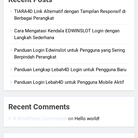
TIARA4D Link Alternatif dengan Tampilan Responsif di
Berbagai Perangkat
Cara Mengatasi Kendala EDWINSLOT Login dengan
Langkah Sederhana
Panduan Login Edwinslot untuk Pengguna yang Sering
Berpindah Perangkat
Panduan Lengkap Lebah4D Login untuk Pengguna Baru
Panduan Login Lebah4D untuk Pengguna Mobile Aktif
Recent Comments
A WordPress Commenter
on
Hello world!