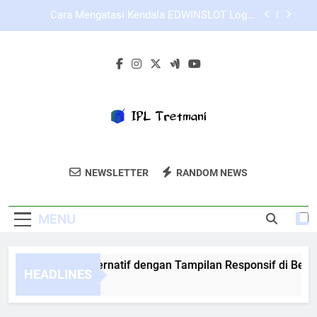
Skip
Panduan Login Edwinslot untuk Pengguna yang
to
Sering Berpindah Perangkat
content
Panduan Lengkap Lebah4D Login untuk Pengguna
Baru
TIARA4D Link Alternatif dengan Tampilan
Responsif di Berbagai Perangkat
Cara Mengatasi Kendala EDWINSLOT Login
dengan Langkah Sederhana
Panduan Login Edwinslot untuk Pengguna yang
Sering Berpindah Perangkat
IPL Tretmani
Dapatkan Perawatan IPL Terbaik Untuk Kulit
Panduan Lengkap Lebah4D Login untuk Pengguna
NEWSLETTER
RANDOM NEWS
Baru
Anda Di IPL Tretmani.
MENU
ARA4D Link Alternatif dengan Tampilan Responsif di Berbagai
HEADLINES
Weeks Ago