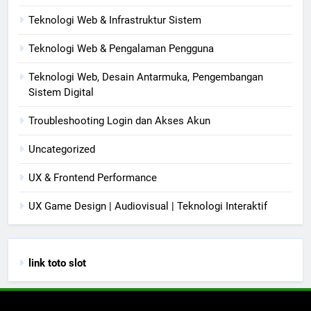
Teknologi Web & Infrastruktur Sistem
Teknologi Web & Pengalaman Pengguna
Teknologi Web, Desain Antarmuka, Pengembangan
Sistem Digital
Troubleshooting Login dan Akses Akun
Uncategorized
UX & Frontend Performance
UX Game Design | Audiovisual | Teknologi Interaktif
link toto slot