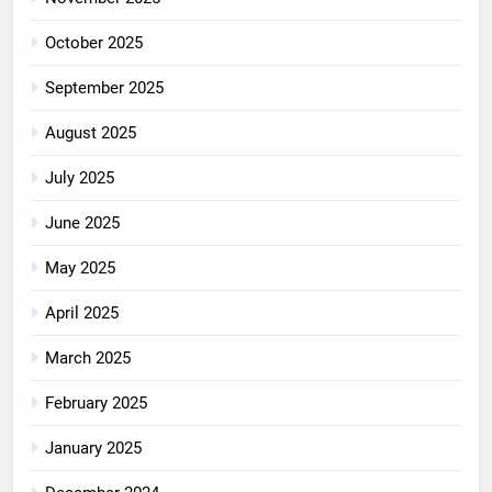
October 2025
September 2025
August 2025
July 2025
June 2025
May 2025
April 2025
March 2025
February 2025
January 2025