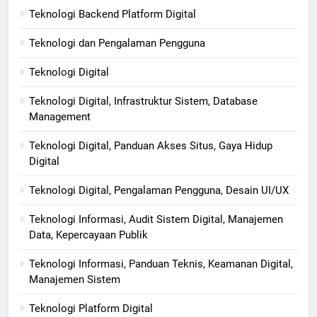
Teknologi Backend Platform Digital
Teknologi dan Pengalaman Pengguna
Teknologi Digital
Teknologi Digital, Infrastruktur Sistem, Database
Management
Teknologi Digital, Panduan Akses Situs, Gaya Hidup
Digital
Teknologi Digital, Pengalaman Pengguna, Desain UI/UX
Teknologi Informasi, Audit Sistem Digital, Manajemen
Data, Kepercayaan Publik
Teknologi Informasi, Panduan Teknis, Keamanan Digital,
Manajemen Sistem
Teknologi Platform Digital