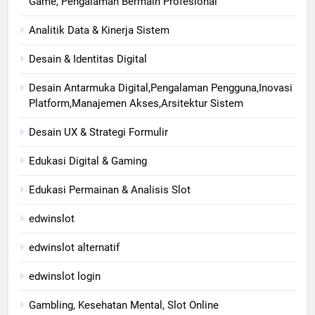
Game, Pengalaman Bermain Profesional
Analitik Data & Kinerja Sistem
Desain & Identitas Digital
Desain Antarmuka Digital,Pengalaman Pengguna,Inovasi
Platform,Manajemen Akses,Arsitektur Sistem
Desain UX & Strategi Formulir
Edukasi Digital & Gaming
Edukasi Permainan & Analisis Slot
edwinslot
edwinslot alternatif
edwinslot login
Gambling, Kesehatan Mental, Slot Online