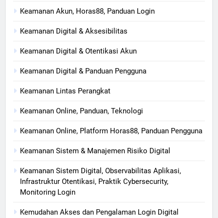
Keamanan Akun, Horas88, Panduan Login
Keamanan Digital & Aksesibilitas
Keamanan Digital & Otentikasi Akun
Keamanan Digital & Panduan Pengguna
Keamanan Lintas Perangkat
Keamanan Online, Panduan, Teknologi
Keamanan Online, Platform Horas88, Panduan Pengguna
Keamanan Sistem & Manajemen Risiko Digital
Keamanan Sistem Digital, Observabilitas Aplikasi,
Infrastruktur Otentikasi, Praktik Cybersecurity,
Monitoring Login
Kemudahan Akses dan Pengalaman Login Digital