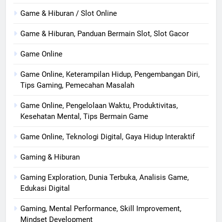
Game & Hiburan / Slot Online
Game & Hiburan, Panduan Bermain Slot, Slot Gacor
Game Online
Game Online, Keterampilan Hidup, Pengembangan Diri,
Tips Gaming, Pemecahan Masalah
Game Online, Pengelolaan Waktu, Produktivitas,
Kesehatan Mental, Tips Bermain Game
Game Online, Teknologi Digital, Gaya Hidup Interaktif
Gaming & Hiburan
Gaming Exploration, Dunia Terbuka, Analisis Game,
Edukasi Digital
Gaming, Mental Performance, Skill Improvement,
Mindset Development