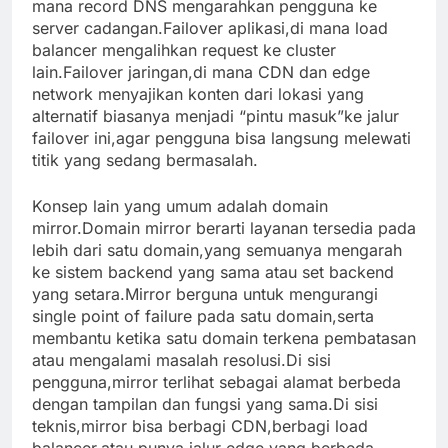
mana record DNS mengarahkan pengguna ke
server cadangan.Failover aplikasi,di mana load
balancer mengalihkan request ke cluster
lain.Failover jaringan,di mana CDN dan edge
network menyajikan konten dari lokasi yang
alternatif biasanya menjadi “pintu masuk”ke jalur
failover ini,agar pengguna bisa langsung melewati
titik yang sedang bermasalah.
Konsep lain yang umum adalah domain
mirror.Domain mirror berarti layanan tersedia pada
lebih dari satu domain,yang semuanya mengarah
ke sistem backend yang sama atau set backend
yang setara.Mirror berguna untuk mengurangi
single point of failure pada satu domain,serta
membantu ketika satu domain terkena pembatasan
atau mengalami masalah resolusi.Di sisi
pengguna,mirror terlihat sebagai alamat berbeda
dengan tampilan dan fungsi yang sama.Di sisi
teknis,mirror bisa berbagi CDN,berbagi load