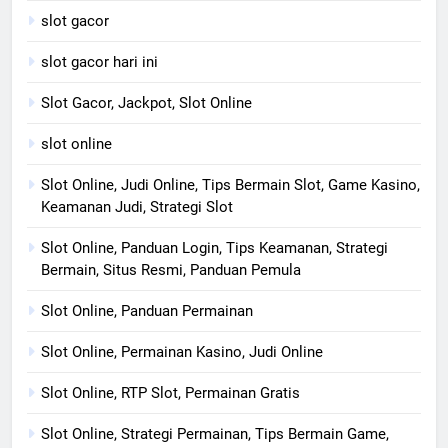
slot gacor
slot gacor hari ini
Slot Gacor, Jackpot, Slot Online
slot online
Slot Online, Judi Online, Tips Bermain Slot, Game Kasino,
Keamanan Judi, Strategi Slot
Slot Online, Panduan Login, Tips Keamanan, Strategi
Bermain, Situs Resmi, Panduan Pemula
Slot Online, Panduan Permainan
Slot Online, Permainan Kasino, Judi Online
Slot Online, RTP Slot, Permainan Gratis
Slot Online, Strategi Permainan, Tips Bermain Game,