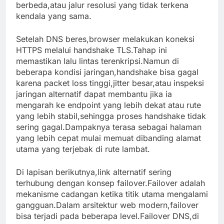
berbeda,atau jalur resolusi yang tidak terkena
kendala yang sama.
Setelah DNS beres,browser melakukan koneksi
HTTPS melalui handshake TLS.Tahap ini
memastikan lalu lintas terenkripsi.Namun di
beberapa kondisi jaringan,handshake bisa gagal
karena packet loss tinggi,jitter besar,atau inspeksi
jaringan alternatif dapat membantu jika ia
mengarah ke endpoint yang lebih dekat atau rute
yang lebih stabil,sehingga proses handshake tidak
sering gagal.Dampaknya terasa sebagai halaman
yang lebih cepat mulai memuat dibanding alamat
utama yang terjebak di rute lambat.
Di lapisan berikutnya,link alternatif sering
terhubung dengan konsep failover.Failover adalah
mekanisme cadangan ketika titik utama mengalami
gangguan.Dalam arsitektur web modern,failover
bisa terjadi pada beberapa level.Failover DNS,di