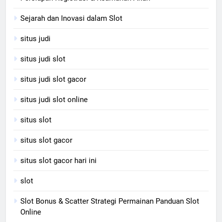
Sejarah dan Inovasi dalam Slot
situs judi
situs judi slot
situs judi slot gacor
situs judi slot online
situs slot
situs slot gacor
situs slot gacor hari ini
slot
Slot Bonus & Scatter Strategi Permainan Panduan Slot
Online