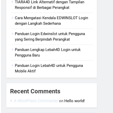
TIARA4D Link Alternatif dengan Tampilan
Responsif di Berbagai Perangkat
Cara Mengatasi Kendala EDWINSLOT Login
dengan Langkah Sederhana
Panduan Login Edwinslot untuk Pengguna
yang Sering Berpindah Perangkat
Panduan Lengkap Lebah4D Login untuk
Pengguna Baru
Panduan Login Lebah4D untuk Pengguna
Mobile Aktif
Recent Comments
A WordPress Commenter
on
Hello world!