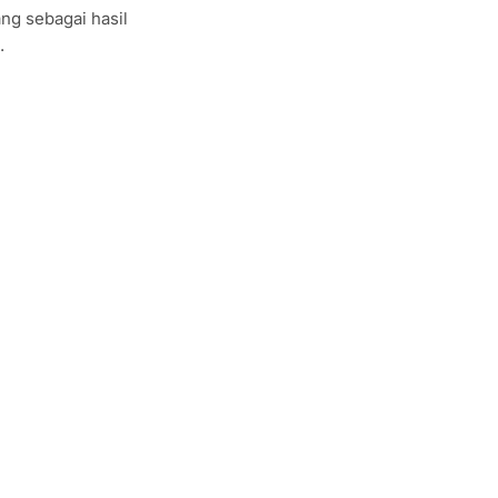
ng sebagai hasil
.