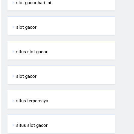
slot gacor hari ini
slot gacor
situs slot gacor
slot gacor
situs terpercaya
situs slot gacor