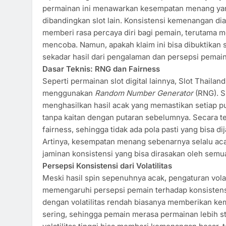
permainan ini menawarkan kesempatan menang yan
dibandingkan slot lain. Konsistensi kemenangan di
memberi rasa percaya diri bagi pemain, terutama 
mencoba. Namun, apakah klaim ini bisa dibuktikan s
sekadar hasil dari pengalaman dan persepsi pemai
Dasar Teknis: RNG dan Fairness
Seperti permainan slot digital lainnya, Slot Thailand
menggunakan
Random Number Generator
(RNG). S
menghasilkan hasil acak yang memastikan setiap put
tanpa kaitan dengan putaran sebelumnya. Secara t
fairness, sehingga tidak ada pola pasti yang bisa dij
Artinya, kesempatan menang sebenarnya selalu aca
jaminan konsistensi yang bisa dirasakan oleh semu
Persepsi Konsistensi dari Volatilitas
Meski hasil spin sepenuhnya acak, pengaturan volat
memengaruhi persepsi pemain terhadap konsistens
dengan volatilitas rendah biasanya memberikan ke
sering, sehingga pemain merasa permainan lebih sta