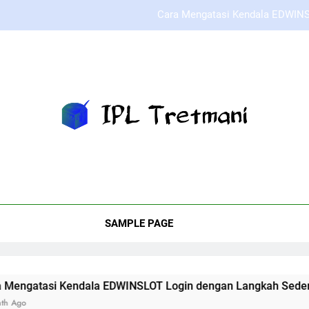
Cara Mengatasi Kendala EDWINS
Panduan Login Edwinslot untuk Peng
Panduan Lengka
TIARA4D Link Alternatif dengan Tam
Cara Mengatasi Kendala EDWINS
Panduan Login Edwinslot untuk Peng
 Tretmani
erawatan IPL Terbaik Untuk Kulit Anda Di IPL Tretmani.
Panduan Lengka
SAMPLE PAGE
 Kendala EDWINSLOT Login dengan Langkah Sederhana