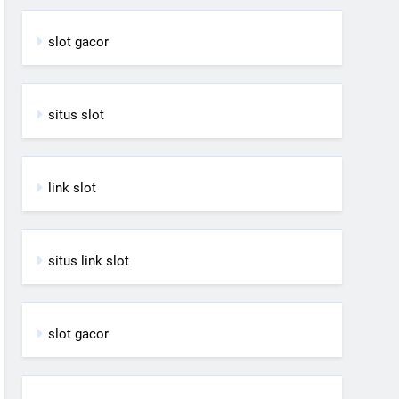
slot gacor
situs slot
link slot
situs link slot
slot gacor