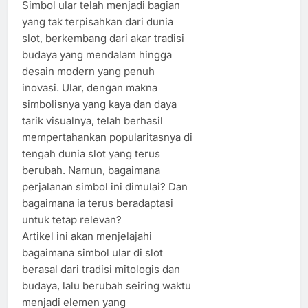
Simbol ular telah menjadi bagian
yang tak terpisahkan dari dunia
slot, berkembang dari akar tradisi
budaya yang mendalam hingga
desain modern yang penuh
inovasi. Ular, dengan makna
simbolisnya yang kaya dan daya
tarik visualnya, telah berhasil
mempertahankan popularitasnya di
tengah dunia slot yang terus
berubah. Namun, bagaimana
perjalanan simbol ini dimulai? Dan
bagaimana ia terus beradaptasi
untuk tetap relevan?
Artikel ini akan menjelajahi
bagaimana simbol ular di slot
berasal dari tradisi mitologis dan
budaya, lalu berubah seiring waktu
menjadi elemen yang