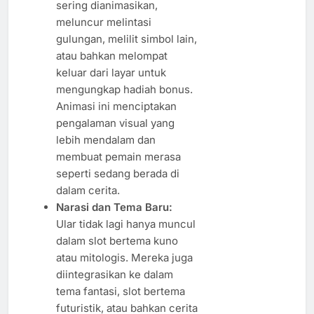
sering dianimasikan,
meluncur melintasi
gulungan, melilit simbol lain,
atau bahkan melompat
keluar dari layar untuk
mengungkap hadiah bonus.
Animasi ini menciptakan
pengalaman visual yang
lebih mendalam dan
membuat pemain merasa
seperti sedang berada di
dalam cerita.
Narasi dan Tema Baru:
Ular tidak lagi hanya muncul
dalam slot bertema kuno
atau mitologis. Mereka juga
diintegrasikan ke dalam
tema fantasi, slot bertema
futuristik, atau bahkan cerita