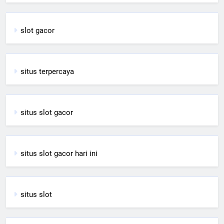
slot gacor
situs terpercaya
situs slot gacor
situs slot gacor hari ini
situs slot