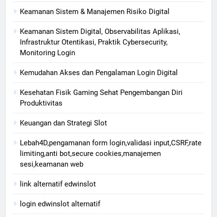
Keamanan Sistem & Manajemen Risiko Digital
Keamanan Sistem Digital, Observabilitas Aplikasi,
Infrastruktur Otentikasi, Praktik Cybersecurity,
Monitoring Login
Kemudahan Akses dan Pengalaman Login Digital
Kesehatan Fisik Gaming Sehat Pengembangan Diri
Produktivitas
Keuangan dan Strategi Slot
Lebah4D,pengamanan form login,validasi input,CSRF,rate
limiting,anti bot,secure cookies,manajemen
sesi,keamanan web
link alternatif edwinslot
login edwinslot alternatif