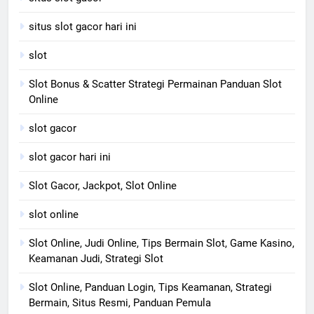
situs slot gacor hari ini
slot
Slot Bonus & Scatter Strategi Permainan Panduan Slot
Online
slot gacor
slot gacor hari ini
Slot Gacor, Jackpot, Slot Online
slot online
Slot Online, Judi Online, Tips Bermain Slot, Game Kasino,
Keamanan Judi, Strategi Slot
Slot Online, Panduan Login, Tips Keamanan, Strategi
Bermain, Situs Resmi, Panduan Pemula