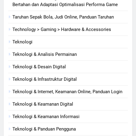
Bertahan dan Adaptasi Optimalisasi Performa Game
Taruhan Sepak Bola, Judi Online, Panduan Taruhan
Technology > Gaming > Hardware & Accessories
Teknologi
Teknologi & Analisis Permainan
Teknologi & Desain Digital
Teknologi & Infrastruktur Digital
Teknologi & Internet, Keamanan Online, Panduan Login
Teknologi & Keamanan Digital
Teknologi & Keamanan Informasi
Teknologi & Panduan Pengguna