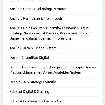
Analisis Game & Teknologi Permainan
Analisis Permainan & Tren Industri
Analisis Pola Lanjutan, Dinamika Permainan Digital,
Strategi Observasional Dewasa, Konsistensi Sistem
Game, Pengalaman Bermain Profesional
Analitik Data & Kinerja Sistem
Desain & Identitas Digital
Desain Antarmuka Digital,Pengalaman Pengguna,Inovasi
Platform,Manajemen Akses,Arsitektur Sistem
Desain UX & Strategi Formulir
Edukasi Digital & Gaming
Edukasi Permainan & Analisis Slot