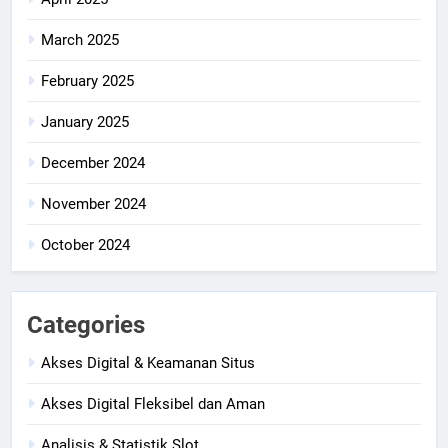
March 2025
February 2025
January 2025
December 2024
November 2024
October 2024
Categories
Akses Digital & Keamanan Situs
Akses Digital Fleksibel dan Aman
Analisis & Statistik Slot