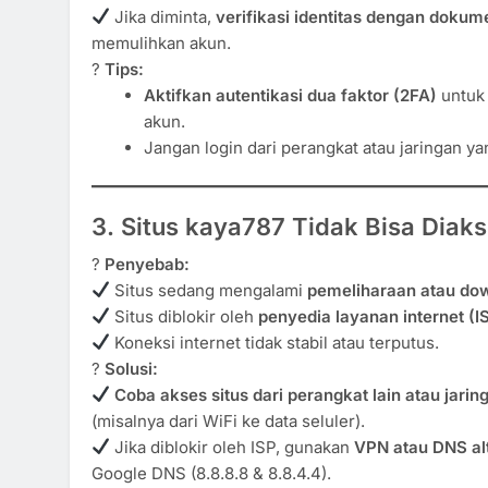
Jika diminta,
verifikasi identitas dengan dokum
memulihkan akun.
?
Tips:
Aktifkan autentikasi dua faktor (2FA)
untuk
akun.
Jangan login dari perangkat atau jaringan ya
3. Situs kaya787 Tidak Bisa Diak
?
Penyebab:
Situs sedang mengalami
pemeliharaan atau do
Situs diblokir oleh
penyedia layanan internet (I
Koneksi internet tidak stabil atau terputus.
?
Solusi:
Coba akses situs dari perangkat lain atau jari
(misalnya dari WiFi ke data seluler).
Jika diblokir oleh ISP, gunakan
VPN atau DNS alt
Google DNS (8.8.8.8 & 8.8.4.4).