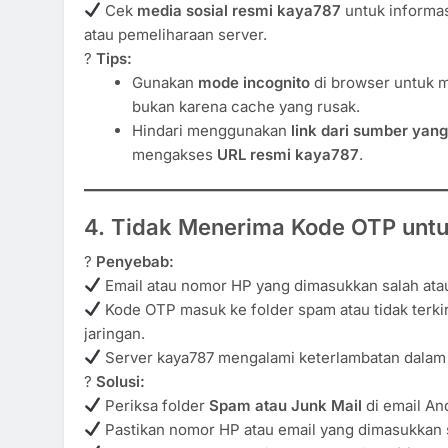
Cek
media sosial resmi kaya787
untuk informa
atau pemeliharaan server.
?
Tips:
Gunakan
mode incognito
di browser untuk 
bukan karena cache yang rusak.
Hindari menggunakan
link dari sumber yang 
mengakses
URL resmi kaya787
.
4. Tidak Menerima Kode OTP untuk
?
Penyebab:
Email atau nomor HP yang dimasukkan salah atau 
Kode OTP masuk ke folder spam atau tidak terk
jaringan.
Server kaya787 mengalami keterlambatan dalam
?
Solusi:
Periksa folder
Spam atau Junk Mail
di email An
Pastikan nomor HP atau email yang dimasukkan 