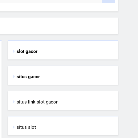
slot gacor
situs gacor
situs link slot gacor
situs slot