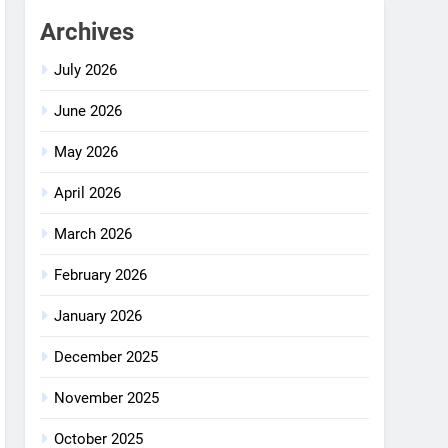
Archives
July 2026
June 2026
May 2026
April 2026
March 2026
February 2026
January 2026
December 2025
November 2025
October 2025