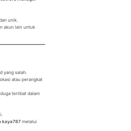
an unik.
 akun lain untuk
d yang salah.
okasi atau perangkat
iduga terlibat dalam
i.
n kaya787
melalui