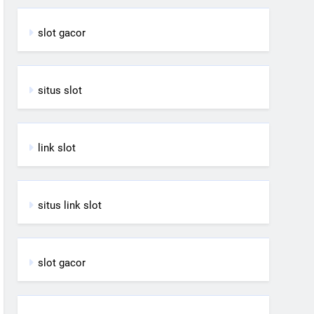
slot gacor
situs slot
link slot
situs link slot
slot gacor