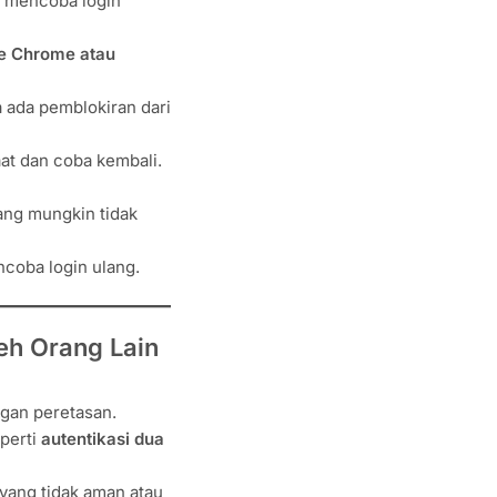
 mencoba login
e Chrome atau
a ada pemblokiran dari
at dan coba kembali.
ng mungkin tidak
ncoba login ulang.
eh Orang Lain
gan peretasan.
perti
autentikasi dua
yang tidak aman atau