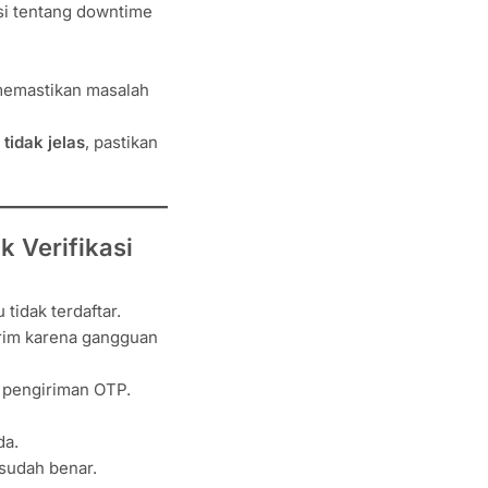
si tentang downtime
memastikan masalah
tidak jelas
, pastikan
 Verifikasi
tidak terdaftar.
irim karena gangguan
 pengiriman OTP.
da.
sudah benar.