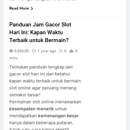
Read More
Panduan Jam Gacor Slot
Hari Ini: Kapan Waktu
Terbaik untuk Bermain?
65562fc
1 year ago
0
6
mins
Temukan panduan lengkap jam
gacor slot hari ini dan ketahui
kapan waktu terbaik untuk bermain
slot online agar peluang menang
semakin besar!
Permainan slot online menawarkan
kesempatan menarik
untuk
mendapatkan
kemenangan besar
hanya dalam beberapa putaran.
Salah satu cara paling efektif