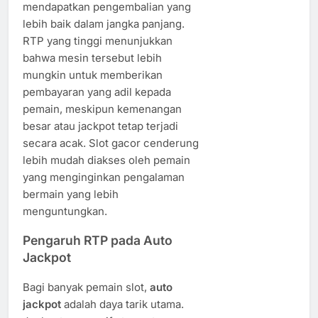
mendapatkan pengembalian yang
lebih baik dalam jangka panjang.
RTP yang tinggi menunjukkan
bahwa mesin tersebut lebih
mungkin untuk memberikan
pembayaran yang adil kepada
pemain, meskipun kemenangan
besar atau jackpot tetap terjadi
secara acak. Slot gacor cenderung
lebih mudah diakses oleh pemain
yang menginginkan pengalaman
bermain yang lebih
menguntungkan.
Pengaruh RTP pada Auto
Jackpot
Bagi banyak pemain slot,
auto
jackpot
adalah daya tarik utama.