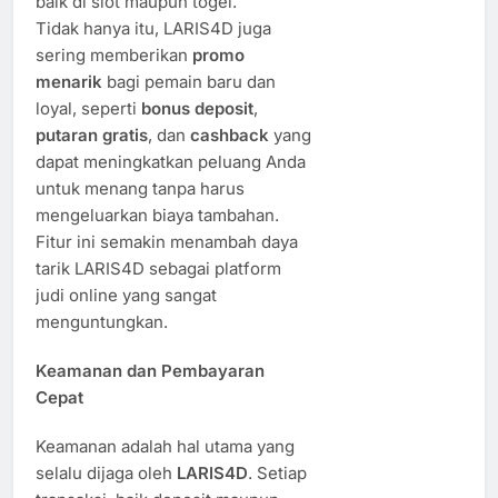
baik di slot maupun togel.
Tidak hanya itu, LARIS4D juga
sering memberikan
promo
menarik
bagi pemain baru dan
loyal, seperti
bonus deposit
,
putaran gratis
, dan
cashback
yang
dapat meningkatkan peluang Anda
untuk menang tanpa harus
mengeluarkan biaya tambahan.
Fitur ini semakin menambah daya
tarik LARIS4D sebagai platform
judi online yang sangat
menguntungkan.
Keamanan dan Pembayaran
Cepat
Keamanan adalah hal utama yang
selalu dijaga oleh
LARIS4D
. Setiap