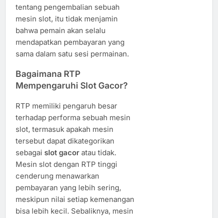
tentang pengembalian sebuah
mesin slot, itu tidak menjamin
bahwa pemain akan selalu
mendapatkan pembayaran yang
sama dalam satu sesi permainan.
Bagaimana RTP
Mempengaruhi Slot Gacor?
RTP memiliki pengaruh besar
terhadap performa sebuah mesin
slot, termasuk apakah mesin
tersebut dapat dikategorikan
sebagai
slot gacor
atau tidak.
Mesin slot dengan RTP tinggi
cenderung menawarkan
pembayaran yang lebih sering,
meskipun nilai setiap kemenangan
bisa lebih kecil. Sebaliknya, mesin