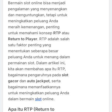
Bermain slot online bisa menjadi
pengalaman yang menyenangkan
dan menguntungkan, tetapi untuk
meningkatkan peluang Anda
meraih kemenangan, penting
untuk memahami konsep
RTP
atau
Return to Player
. RTP adalah salah
satu faktor penting yang
menentukan seberapa besar
peluang Anda untuk menang dalam
permainan slot. Dalam artikel ini,
kita akan membahas apa itu RTP,
bagaimana pengaruhnya pada
slot
gacor
dan
auto jackpot
, serta
bagaimana memanfaatkannya
untuk meningkatkan peluang Anda
dalam bermain
slot
online.
Apa Itu RTP (Return to