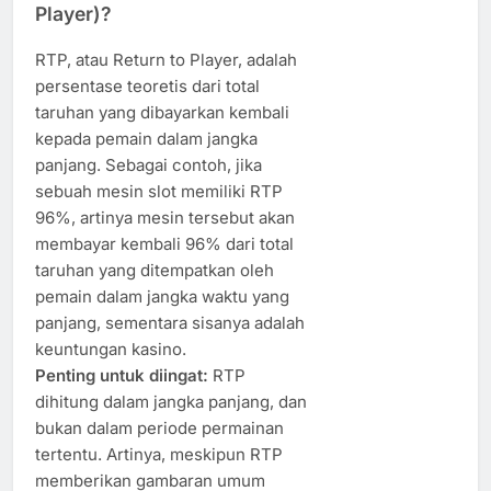
Player)?
RTP, atau Return to Player, adalah
persentase teoretis dari total
taruhan yang dibayarkan kembali
kepada pemain dalam jangka
panjang. Sebagai contoh, jika
sebuah mesin slot memiliki RTP
96%, artinya mesin tersebut akan
membayar kembali 96% dari total
taruhan yang ditempatkan oleh
pemain dalam jangka waktu yang
panjang, sementara sisanya adalah
keuntungan kasino.
Penting untuk diingat:
RTP
dihitung dalam jangka panjang, dan
bukan dalam periode permainan
tertentu. Artinya, meskipun RTP
memberikan gambaran umum