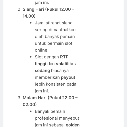
jam ini.
Siang Hari (Pukul 12.00 –
14.00)
Jam istirahat siang
sering dimanfaatkan
oleh banyak pemain
untuk bermain slot
online.
Slot dengan
RTP
tinggi
dan
volatilitas
sedang
biasanya
memberikan
payout
lebih konsisten pada
jam ini.
Malam Hari (Pukul 22.00 –
02.00)
Banyak pemain
profesional menyebut
jam ini sebagai
golden