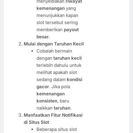
menyediakan
riwayat
kemenangan
yang
menunjukkan kapan
slot tersebut sering
memberikan
payout
besar
.
Mulai dengan Taruhan Kecil
Cobalah bermain
dengan
taruhan kecil
terlebih dahulu untuk
melihat apakah slot
sedang dalam
kondisi
gacor
. Jika pola
kemenangan
konsisten
, baru
naikkan
taruhan
.
Manfaatkan Fitur Notifikasi
di Situs Slot
Beberapa situs slot