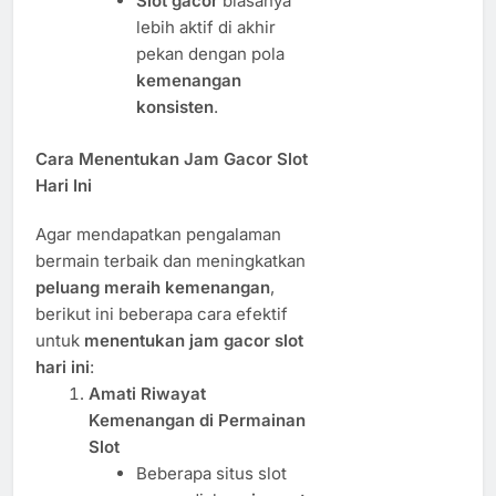
Slot gacor
biasanya
lebih aktif di akhir
pekan dengan pola
kemenangan
konsisten
.
Cara Menentukan Jam Gacor Slot
Hari Ini
Agar mendapatkan pengalaman
bermain terbaik dan meningkatkan
peluang meraih kemenangan
,
berikut ini beberapa cara efektif
untuk
menentukan jam gacor slot
hari ini
:
Amati Riwayat
Kemenangan di Permainan
Slot
Beberapa situs slot