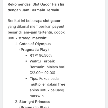
Rekomendasi Slot Gacor Hari Ini
dengan Jam Bermain Terbaik
Berikut ini beberapa
slot gacor
yang dikenal memberikan
payout
besar
di
jam-jam tertentu
, cocok
untuk strategi
maxwin
:
Gates of Olympus
(Pragmatic Play)
RTP:
96.50%
Waktu Terbaik
Bermain:
Malam hari
(22.00 – 02.00)
Tips:
Fokus pada
multiplier
dalam
free
spins
untuk peluang
maxwin
.
Starlight Princess
(Pragmatic Play)