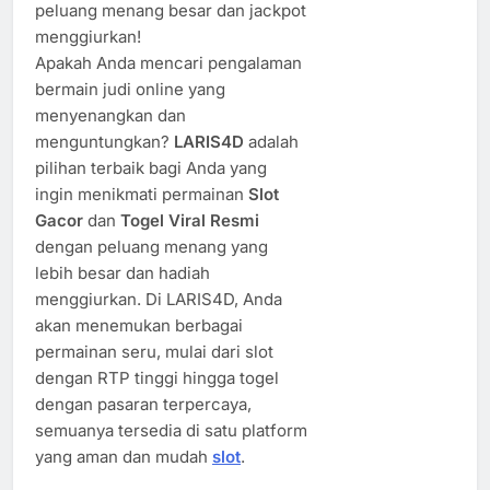
peluang menang besar dan jackpot
menggiurkan!
Apakah Anda mencari pengalaman
bermain judi online yang
menyenangkan dan
menguntungkan?
LARIS4D
adalah
pilihan terbaik bagi Anda yang
ingin menikmati permainan
Slot
Gacor
dan
Togel Viral Resmi
dengan peluang menang yang
lebih besar dan hadiah
menggiurkan. Di LARIS4D, Anda
akan menemukan berbagai
permainan seru, mulai dari slot
dengan RTP tinggi hingga togel
dengan pasaran terpercaya,
semuanya tersedia di satu platform
yang aman dan mudah
slot
.