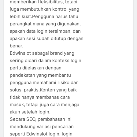
memberikan fleksibilitas, tetapi
juga membutuhkan kontrol yang
lebih kuat.Pengguna harus tahu
perangkat mana yang digunakan,
apakah data login tersimpan, dan
apakah sesi sudah ditutup dengan
benar.
Edwinslot sebagai brand yang
sering dicari dalam konteks login
perlu dijelaskan dengan
pendekatan yang membantu
pengguna memahami risiko dan
solusi praktis.Konten yang baik
tidak hanya membahas cara
masuk, tetapi juga cara menjaga
akun setelah login.
Secara SEO, pembahasan ini
mendukung variasi pencarian
seperti Edwinslot login, login