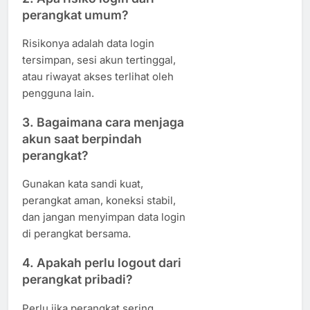
perangkat umum?
Risikonya adalah data login
tersimpan, sesi akun tertinggal,
atau riwayat akses terlihat oleh
pengguna lain.
3. Bagaimana cara menjaga
akun saat berpindah
perangkat?
Gunakan kata sandi kuat,
perangkat aman, koneksi stabil,
dan jangan menyimpan data login
di perangkat bersama.
4. Apakah perlu logout dari
perangkat pribadi?
Perlu jika perangkat sering