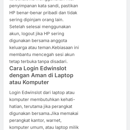
penyimpanan kata sandi, pastikan
HP benar-benar pribadi dan tidak
sering dipinjam orang lain.
Setelah selesai menggunakan
akun, logout jika HP sering
digunakan bersama anggota
keluarga atau teman.Kebiasaan ini
membantu mencegah sesi akun
tetap terbuka tanpa disadari.
Cara Login Edwinslot
dengan Aman di Laptop
atau Komputer
Login Edwinslot dari laptop atau
komputer membutuhkan kehati-
hatian, terutama jika perangkat
digunakan bersama.Jika memakai
perangkat kantor, warnet,
komputer umum, atau laptop milik