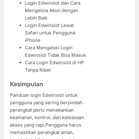
Login Edwinslot dan Cara
Mengelola Akun dengan
Lebih Baik
Login Edwinslot Lewat
Safari untuk Pengguna
iPhone
Cara Mengatasi Login
Edwinslot Tidak Bisa Masuk
Cara Login Edwinslot di HP
Tanpa Ribet
Kesimpulan
Panduan login Edwinslot untuk
pengguna yang sering berpindah
perangkat perlu menekankan
keamanan, kontrol, dan kebiasaan
akses yang rapi.Pengguna harus
memastikan perangkat aman,