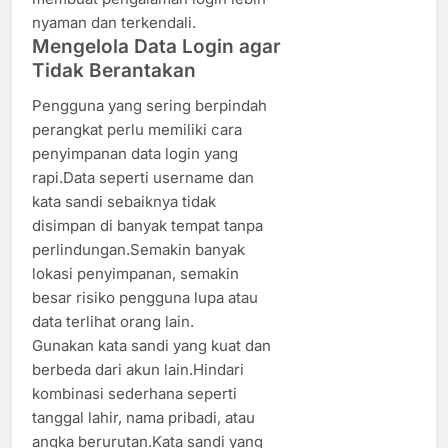
nyaman dan terkendali.
Mengelola Data Login agar
Tidak Berantakan
Pengguna yang sering berpindah
perangkat perlu memiliki cara
penyimpanan data login yang
rapi.Data seperti username dan
kata sandi sebaiknya tidak
disimpan di banyak tempat tanpa
perlindungan.Semakin banyak
lokasi penyimpanan, semakin
besar risiko pengguna lupa atau
data terlihat orang lain.
Gunakan kata sandi yang kuat dan
berbeda dari akun lain.Hindari
kombinasi sederhana seperti
tanggal lahir, nama pribadi, atau
angka berurutan.Kata sandi yang