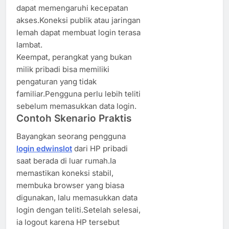
dapat memengaruhi kecepatan
akses.Koneksi publik atau jaringan
lemah dapat membuat login terasa
lambat.
Keempat, perangkat yang bukan
milik pribadi bisa memiliki
pengaturan yang tidak
familiar.Pengguna perlu lebih teliti
sebelum memasukkan data login.
Contoh Skenario Praktis
Bayangkan seorang pengguna
login edwinslot
dari HP pribadi
saat berada di luar rumah.Ia
memastikan koneksi stabil,
membuka browser yang biasa
digunakan, lalu memasukkan data
login dengan teliti.Setelah selesai,
ia logout karena HP tersebut