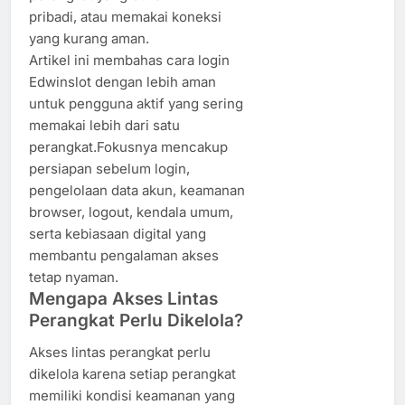
pribadi, atau memakai koneksi
yang kurang aman.
Artikel ini membahas cara login
Edwinslot dengan lebih aman
untuk pengguna aktif yang sering
memakai lebih dari satu
perangkat.Fokusnya mencakup
persiapan sebelum login,
pengelolaan data akun, keamanan
browser, logout, kendala umum,
serta kebiasaan digital yang
membantu pengalaman akses
tetap nyaman.
Mengapa Akses Lintas
Perangkat Perlu Dikelola?
Akses lintas perangkat perlu
dikelola karena setiap perangkat
memiliki kondisi keamanan yang