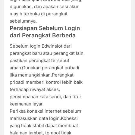
digunakan, dan apakah sesi akun
masih terbuka di perangkat
sebelumnya.
Persiapan Sebelum Login
dari Perangkat Berbeda
Sebelum login Edwinslot dari
perangkat baru atau perangkat lain,
pastikan perangkat tersebut
aman.Gunakan perangkat pribadi
jika memungkinkan.Perangkat
pribadi memberi kontrol lebih baik
terhadap riwayat akses,
penyimpanan kata sandi, dan fitur
keamanan layar.
Periksa koneksi internet sebelum
memasukkan data login.Koneksi
yang tidak stabil dapat membuat
halaman lambat, tombol tidak