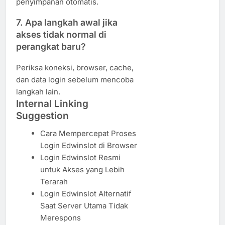
penyimpanan otomatis.
7. Apa langkah awal jika
akses tidak normal di
perangkat baru?
Periksa koneksi, browser, cache,
dan data login sebelum mencoba
langkah lain.
Internal Linking
Suggestion
Cara Mempercepat Proses
Login Edwinslot di Browser
Login Edwinslot Resmi
untuk Akses yang Lebih
Terarah
Login Edwinslot Alternatif
Saat Server Utama Tidak
Merespons