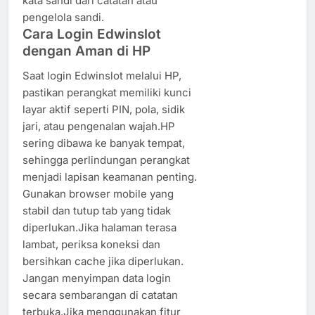
kata sandi dari catatan atau
pengelola sandi.
Cara Login Edwinslot
dengan Aman di HP
Saat login Edwinslot melalui HP,
pastikan perangkat memiliki kunci
layar aktif seperti PIN, pola, sidik
jari, atau pengenalan wajah.HP
sering dibawa ke banyak tempat,
sehingga perlindungan perangkat
menjadi lapisan keamanan penting.
Gunakan browser mobile yang
stabil dan tutup tab yang tidak
diperlukan.Jika halaman terasa
lambat, periksa koneksi dan
bersihkan cache jika diperlukan.
Jangan menyimpan data login
secara sembarangan di catatan
terbuka.Jika menggunakan fitur