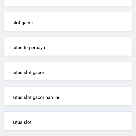
slot gacor
situs terpercaya
situs slot gacor
situs slot gacor hari ini
situs slot