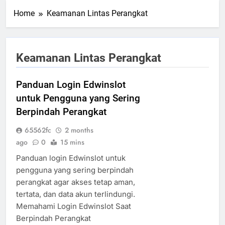
Home
Keamanan Lintas Perangkat
Keamanan Lintas Perangkat
Panduan Login Edwinslot
untuk Pengguna yang Sering
Berpindah Perangkat
65562fc
2 months
ago
0
15 mins
Panduan login Edwinslot untuk
pengguna yang sering berpindah
perangkat agar akses tetap aman,
tertata, dan data akun terlindungi.
Memahami Login Edwinslot Saat
Berpindah Perangkat