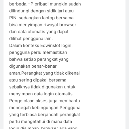
berbeda.HP pribadi mungkin sudah
dilindungi dengan sidik jari atau
PIN, sedangkan laptop bersama
bisa menyimpan riwayat browser
dan data otomatis yang dapat
dilihat pengguna lain.
Dalam konteks Edwinslot login,
pengguna perlu memastikan
bahwa setiap perangkat yang
digunakan benar-benar
aman.Perangkat yang tidak dikenal
atau sering dipakai bersama
sebaiknya tidak digunakan untuk
menyimpan data login otomatis.
Pengelolaan akses juga membantu
mencegah kebingungan.Pengguna
yang terbiasa berpindah perangkat
perlu mengetahui di mana data
login disimpan, browser apa yang