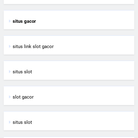
situs gacor
situs link slot gacor
situs slot
slot gacor
situs slot