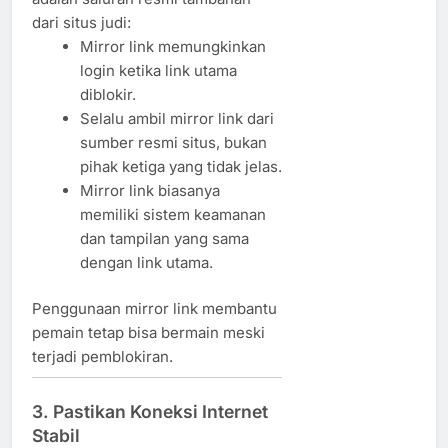
dari situs judi:
Mirror link memungkinkan
login ketika link utama
diblokir.
Selalu ambil mirror link dari
sumber resmi situs, bukan
pihak ketiga yang tidak jelas.
Mirror link biasanya
memiliki sistem keamanan
dan tampilan yang sama
dengan link utama.
Penggunaan mirror link membantu
pemain tetap bisa bermain meski
terjadi pemblokiran.
3. Pastikan Koneksi Internet
Stabil