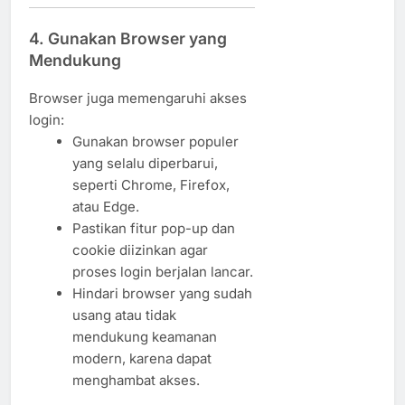
4. Gunakan Browser yang
Mendukung
Browser juga memengaruhi akses
login:
Gunakan browser populer
yang selalu diperbarui,
seperti Chrome, Firefox,
atau Edge.
Pastikan fitur pop-up dan
cookie diizinkan agar
proses login berjalan lancar.
Hindari browser yang sudah
usang atau tidak
mendukung keamanan
modern, karena dapat
menghambat akses.