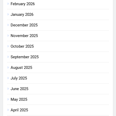
February 2026
January 2026
December 2025
November 2025
October 2025
September 2025
August 2025
July 2025
June 2025
May 2025
April 2025