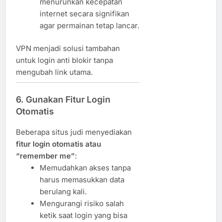
menurunkan kecepatan
internet secara signifikan
agar permainan tetap lancar.
VPN menjadi solusi tambahan
untuk login anti blokir tanpa
mengubah link utama.
6. Gunakan Fitur Login
Otomatis
Beberapa situs judi menyediakan
fitur login otomatis atau
“remember me”
:
Memudahkan akses tanpa
harus memasukkan data
berulang kali.
Mengurangi risiko salah
ketik saat login yang bisa