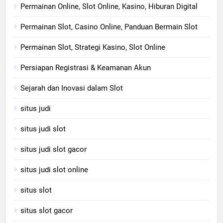
Permainan Online, Slot Online, Kasino, Hiburan Digital
Permainan Slot, Casino Online, Panduan Bermain Slot
Permainan Slot, Strategi Kasino, Slot Online
Persiapan Registrasi & Keamanan Akun
Sejarah dan Inovasi dalam Slot
situs judi
situs judi slot
situs judi slot gacor
situs judi slot online
situs slot
situs slot gacor