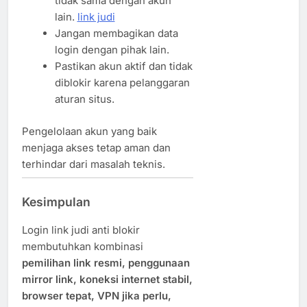
tidak sama dengan akun
lain.
link judi
Jangan membagikan data
login dengan pihak lain.
Pastikan akun aktif dan tidak
diblokir karena pelanggaran
aturan situs.
Pengelolaan akun yang baik
menjaga akses tetap aman dan
terhindar dari masalah teknis.
Kesimpulan
Login link judi anti blokir
membutuhkan kombinasi
pemilihan link resmi, penggunaan
mirror link, koneksi internet stabil,
browser tepat, VPN jika perlu,