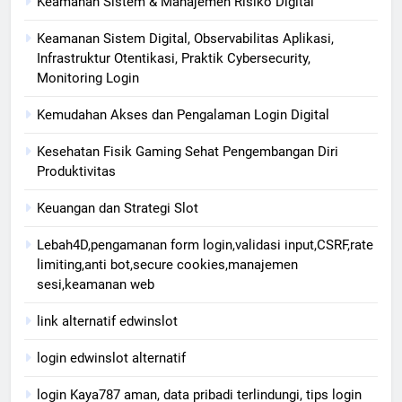
Keamanan Sistem & Manajemen Risiko Digital
Keamanan Sistem Digital, Observabilitas Aplikasi,
Infrastruktur Otentikasi, Praktik Cybersecurity,
Monitoring Login
Kemudahan Akses dan Pengalaman Login Digital
Kesehatan Fisik Gaming Sehat Pengembangan Diri
Produktivitas
Keuangan dan Strategi Slot
Lebah4D,pengamanan form login,validasi input,CSRF,rate
limiting,anti bot,secure cookies,manajemen
sesi,keamanan web
link alternatif edwinslot
login edwinslot alternatif
login Kaya787 aman, data pribadi terlindungi, tips login