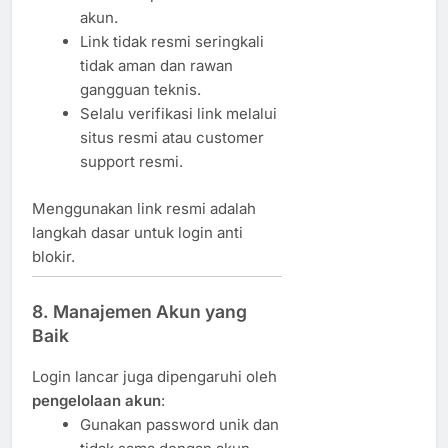
akun.
Link tidak resmi seringkali
tidak aman dan rawan
gangguan teknis.
Selalu verifikasi link melalui
situs resmi atau customer
support resmi.
Menggunakan link resmi adalah
langkah dasar untuk login anti
blokir.
8. Manajemen Akun yang
Baik
Login lancar juga dipengaruhi oleh
pengelolaan akun
:
Gunakan password unik dan