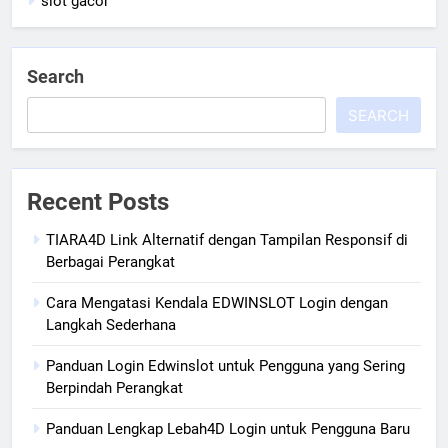
slot gacor
Search
SEARCH
Recent Posts
TIARA4D Link Alternatif dengan Tampilan Responsif di
Berbagai Perangkat
Cara Mengatasi Kendala EDWINSLOT Login dengan
Langkah Sederhana
Panduan Login Edwinslot untuk Pengguna yang Sering
Berpindah Perangkat
Panduan Lengkap Lebah4D Login untuk Pengguna Baru