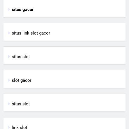
situs gacor
situs link slot gacor
situs slot
slot gacor
situs slot
link slot