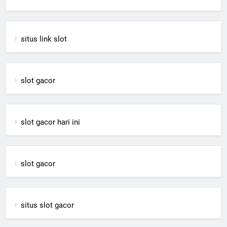
situs link slot
slot gacor
slot gacor hari ini
slot gacor
situs slot gacor