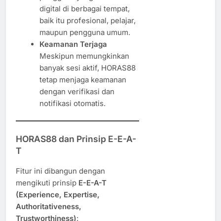
digital di berbagai tempat,
baik itu profesional, pelajar,
maupun pengguna umum.
Keamanan Terjaga
Meskipun memungkinkan
banyak sesi aktif, HORAS88
tetap menjaga keamanan
dengan verifikasi dan
notifikasi otomatis.
HORAS88 dan Prinsip E-E-A-
T
Fitur ini dibangun dengan
mengikuti prinsip
E-E-A-T
(Experience, Expertise,
Authoritativeness,
Trustworthiness)
: