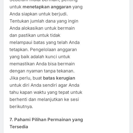
untuk
menetapkan anggaran
yang
Anda siapkan untuk berjudi.
Tentukan jumlah dana yang ingin
Anda alokasikan untuk bermain
dan pastikan untuk tidak
melampaui batas yang telah Anda
tetapkan. Pengelolaan anggaran
yang baik adalah kunci untuk
memastikan Anda bisa bermain
dengan nyaman tanpa tekanan.
Jika perlu, buat
batas kerugian
untuk diri Anda sendiri agar Anda
tahu kapan waktu yang tepat untuk
berhenti dan melanjutkan ke sesi
berikutnya.
7.
Pahami Pilihan Permainan yang
Tersedia