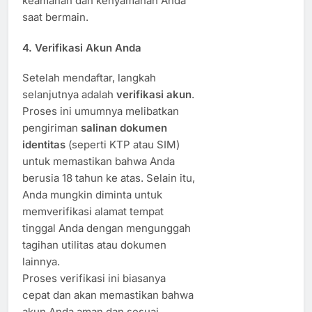
keamanan dan kenyamanan Anda
saat bermain.
4.
Verifikasi Akun Anda
Setelah mendaftar, langkah
selanjutnya adalah
verifikasi akun
.
Proses ini umumnya melibatkan
pengiriman
salinan dokumen
identitas
(seperti KTP atau SIM)
untuk memastikan bahwa Anda
berusia 18 tahun ke atas. Selain itu,
Anda mungkin diminta untuk
memverifikasi alamat tempat
tinggal Anda dengan mengunggah
tagihan utilitas atau dokumen
lainnya.
Proses verifikasi ini biasanya
cepat dan akan memastikan bahwa
akun Anda aman dan sesuai