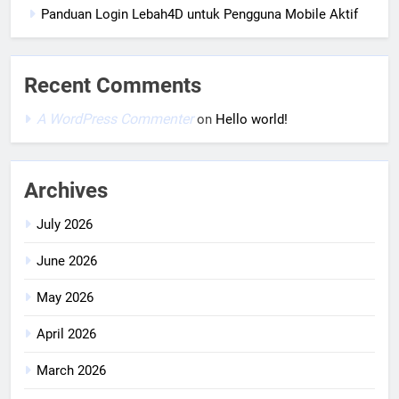
Panduan Login Lebah4D untuk Pengguna Mobile Aktif
Recent Comments
A WordPress Commenter
on
Hello world!
Archives
July 2026
June 2026
May 2026
April 2026
March 2026