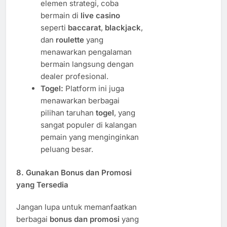
elemen strategi, coba
bermain di
live casino
seperti
baccarat
,
blackjack
,
dan
roulette
yang
menawarkan pengalaman
bermain langsung dengan
dealer profesional.
Togel:
Platform ini juga
menawarkan berbagai
pilihan taruhan
togel
, yang
sangat populer di kalangan
pemain yang menginginkan
peluang besar.
8.
Gunakan Bonus dan Promosi
yang Tersedia
Jangan lupa untuk memanfaatkan
berbagai
bonus dan promosi
yang