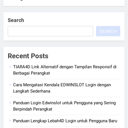
Search
SEARCH
Recent Posts
TIARA4D Link Alternatif dengan Tampilan Responsif di
Berbagai Perangkat
Cara Mengatasi Kendala EDWINSLOT Login dengan
Langkah Sederhana
Panduan Login Edwinslot untuk Pengguna yang Sering
Berpindah Perangkat
Panduan Lengkap Lebah4D Login untuk Pengguna Baru