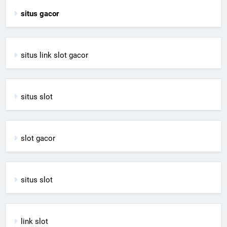
situs gacor
situs link slot gacor
situs slot
slot gacor
situs slot
link slot