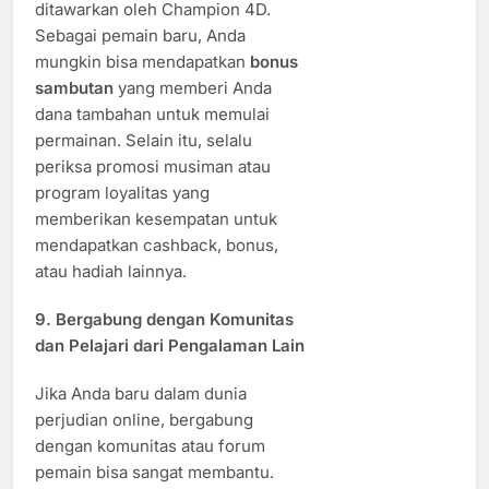
ditawarkan oleh Champion 4D.
Sebagai pemain baru, Anda
mungkin bisa mendapatkan
bonus
sambutan
yang memberi Anda
dana tambahan untuk memulai
permainan. Selain itu, selalu
periksa promosi musiman atau
program loyalitas yang
memberikan kesempatan untuk
mendapatkan cashback, bonus,
atau hadiah lainnya.
9.
Bergabung dengan Komunitas
dan Pelajari dari Pengalaman Lain
Jika Anda baru dalam dunia
perjudian online, bergabung
dengan komunitas atau forum
pemain bisa sangat membantu.