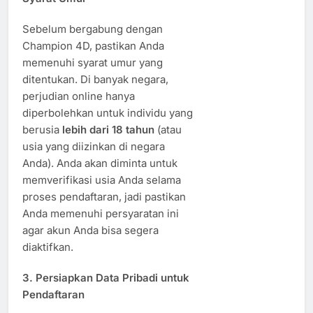
Sebelum bergabung dengan
Champion 4D, pastikan Anda
memenuhi syarat umur yang
ditentukan. Di banyak negara,
perjudian online hanya
diperbolehkan untuk individu yang
berusia
lebih dari 18 tahun
(atau
usia yang diizinkan di negara
Anda). Anda akan diminta untuk
memverifikasi usia Anda selama
proses pendaftaran, jadi pastikan
Anda memenuhi persyaratan ini
agar akun Anda bisa segera
diaktifkan.
3.
Persiapkan Data Pribadi untuk
Pendaftaran