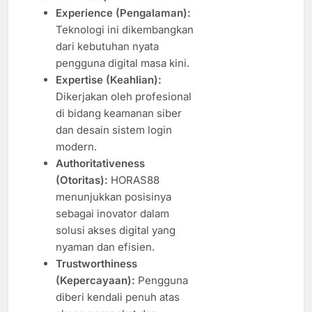
Experience (Pengalaman):
Teknologi ini dikembangkan
dari kebutuhan nyata
pengguna digital masa kini.
Expertise (Keahlian):
Dikerjakan oleh profesional
di bidang keamanan siber
dan desain sistem login
modern.
Authoritativeness
(Otoritas):
HORAS88
menunjukkan posisinya
sebagai inovator dalam
solusi akses digital yang
nyaman dan efisien.
Trustworthiness
(Kepercayaan):
Pengguna
diberi kendali penuh atas