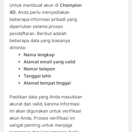
Untuk membuat akun di
Champion
4D
, Anda perlu menyediakan
beberapa informasi pribadi yang
diperlukan selama proses
pendaftaran. Berikut adalah
beberapa data yang biasanya
diminta:
Nama lengkap
Alamat email yang valid
Nomor telepon
Tanggal lahir
Alamat tempat tinggal
Pastikan data yang Anda masukkan
akurat dan valid, karena informasi
ini akan digunakan untuk verifikasi
akun Anda. Proses verifikasi ini
sangat penting untuk menjaga