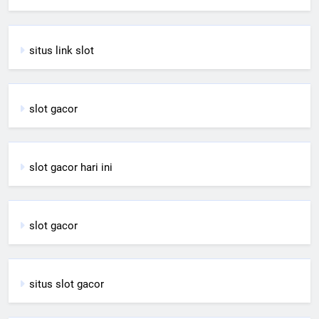
situs link slot
slot gacor
slot gacor hari ini
slot gacor
situs slot gacor