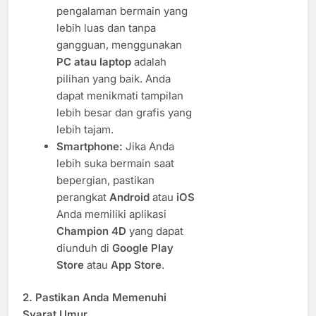
pengalaman bermain yang
lebih luas dan tanpa
gangguan, menggunakan
PC atau laptop
adalah
pilihan yang baik. Anda
dapat menikmati tampilan
lebih besar dan grafis yang
lebih tajam.
Smartphone:
Jika Anda
lebih suka bermain saat
bepergian, pastikan
perangkat
Android
atau
iOS
Anda memiliki aplikasi
Champion 4D
yang dapat
diunduh di
Google Play
Store
atau
App Store
.
2.
Pastikan Anda Memenuhi
Syarat Umur