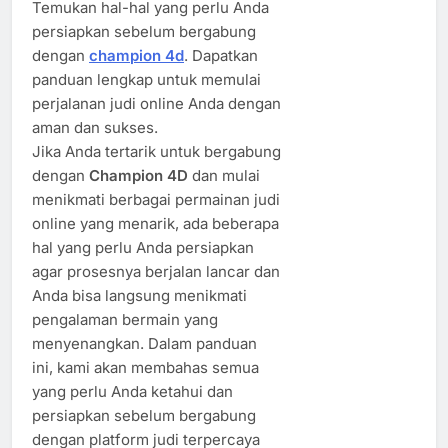
Temukan hal-hal yang perlu Anda
persiapkan sebelum bergabung
dengan
champion 4d
. Dapatkan
panduan lengkap untuk memulai
perjalanan judi online Anda dengan
aman dan sukses.
Jika Anda tertarik untuk bergabung
dengan
Champion 4D
dan mulai
menikmati berbagai permainan judi
online yang menarik, ada beberapa
hal yang perlu Anda persiapkan
agar prosesnya berjalan lancar dan
Anda bisa langsung menikmati
pengalaman bermain yang
menyenangkan. Dalam panduan
ini, kami akan membahas semua
yang perlu Anda ketahui dan
persiapkan sebelum bergabung
dengan platform judi terpercaya