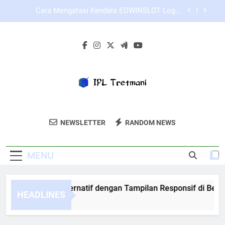
Skip
Panduan Login Edwinslot untuk Pengguna yang
to
Sering Berpindah Perangkat
content
Panduan Lengkap Lebah4D Login untuk Pengguna
Baru
TIARA4D Link Alternatif dengan Tampilan
Responsif di Berbagai Perangkat
Cara Mengatasi Kendala EDWINSLOT Login
dengan Langkah Sederhana
Panduan Login Edwinslot untuk Pengguna yang
Sering Berpindah Perangkat
IPL Tretmani
Dapatkan Perawatan IPL Terbaik Untuk Kulit
Panduan Lengkap Lebah4D Login untuk Pengguna
NEWSLETTER
RANDOM NEWS
Baru
Anda Di IPL Tretmani.
MENU
ARA4D Link Alternatif dengan Tampilan Responsif di Berbaga
HEADLINES
Weeks Ago