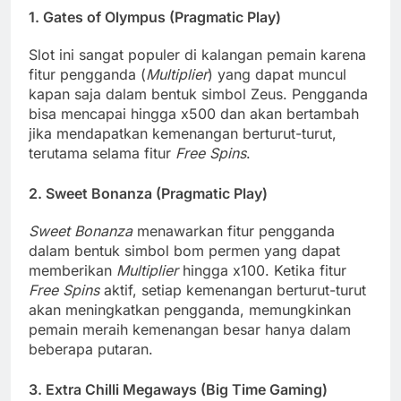
1.
Gates of Olympus (Pragmatic Play)
Slot ini sangat populer di kalangan pemain karena
fitur pengganda (
Multiplier
) yang dapat muncul
kapan saja dalam bentuk simbol Zeus. Pengganda
bisa mencapai hingga x500 dan akan bertambah
jika mendapatkan kemenangan berturut-turut,
terutama selama fitur
Free Spins
.
2.
Sweet Bonanza (Pragmatic Play)
Sweet Bonanza
menawarkan fitur pengganda
dalam bentuk simbol bom permen yang dapat
memberikan
Multiplier
hingga x100. Ketika fitur
Free Spins
aktif, setiap kemenangan berturut-turut
akan meningkatkan pengganda, memungkinkan
pemain meraih kemenangan besar hanya dalam
beberapa putaran.
3.
Extra Chilli Megaways (Big Time Gaming)