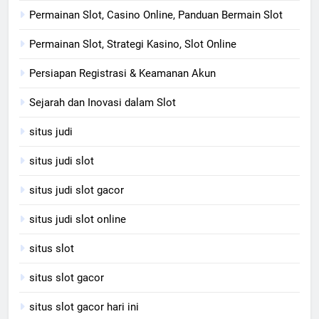
Permainan Slot, Casino Online, Panduan Bermain Slot
Permainan Slot, Strategi Kasino, Slot Online
Persiapan Registrasi & Keamanan Akun
Sejarah dan Inovasi dalam Slot
situs judi
situs judi slot
situs judi slot gacor
situs judi slot online
situs slot
situs slot gacor
situs slot gacor hari ini