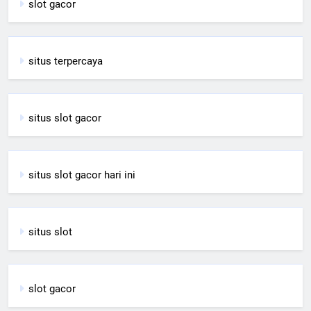
slot gacor
situs terpercaya
situs slot gacor
situs slot gacor hari ini
situs slot
slot gacor