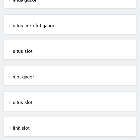
situs link slot gacor
situs slot
slot gacor
situs slot
link slot