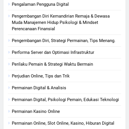
Pengalaman Pengguna Digital
Pengembangan Diri Kemandirian Remaja & Dewasa
Muda Manajemen Hidup Psikologi & Mindset
Perencanaan Finansial
Pengembangan Diri, Strategi Permainan, Tips Menang.
Performa Server dan Optimasi Infrastruktur
Perilaku Pemain & Strategi Waktu Bermain
Perjudian Online, Tips dan Trik
Permainan Digital & Analisis
Permainan Digital, Psikologi Pemain, Edukasi Teknologi
Permainan Kasino Online
Permainan Online, Slot Online, Kasino, Hiburan Digital