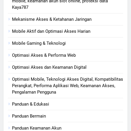
mobile, keamanan akun slot online, proteksi data
Kaya787
Mekanisme Akses & Ketahanan Jaringan
Mobile Aktif dan Optimasi Akses Harian
Mobile Gaming & Teknologi
Optimasi Akses & Performa Web
Optimasi Akses dan Keamanan Digital
Optimasi Mobile, Teknologi Akses Digital, Kompatibilitas
Perangkat, Performa Aplikasi Web, Keamanan Akses,
Pengalaman Pengguna
Panduan & Edukasi
Panduan Bermain
Panduan Keamanan Akun