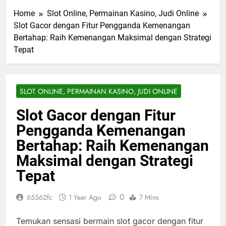
Home
Slot Online, Permainan Kasino, Judi Online
Slot Gacor dengan Fitur Pengganda Kemenangan
Bertahap: Raih Kemenangan Maksimal dengan Strategi
Tepat
SLOT ONLINE, PERMAINAN KASINO, JUDI ONLINE
Slot Gacor dengan Fitur
Pengganda Kemenangan
Bertahap: Raih Kemenangan
Maksimal dengan Strategi
Tepat
0
65562fc
1 Year Ago
7 Mins
Temukan sensasi bermain slot gacor dengan fitur