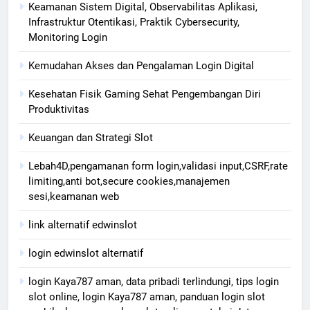
Keamanan Sistem Digital, Observabilitas Aplikasi,
Infrastruktur Otentikasi, Praktik Cybersecurity,
Monitoring Login
Kemudahan Akses dan Pengalaman Login Digital
Kesehatan Fisik Gaming Sehat Pengembangan Diri
Produktivitas
Keuangan dan Strategi Slot
Lebah4D,pengamanan form login,validasi input,CSRF,rate
limiting,anti bot,secure cookies,manajemen
sesi,keamanan web
link alternatif edwinslot
login edwinslot alternatif
login Kaya787 aman, data pribadi terlindungi, tips login
slot online, login Kaya787 aman, panduan login slot