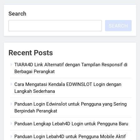
Search
SEARCH
Recent Posts
TIARA4D Link Alternatif dengan Tampilan Responsif di
Berbagai Perangkat
Cara Mengatasi Kendala EDWINSLOT Login dengan
Langkah Sederhana
Panduan Login Edwinslot untuk Pengguna yang Sering
Berpindah Perangkat
Panduan Lengkap Lebah4D Login untuk Pengguna Baru
Panduan Login Lebah4D untuk Pengguna Mobile Aktif