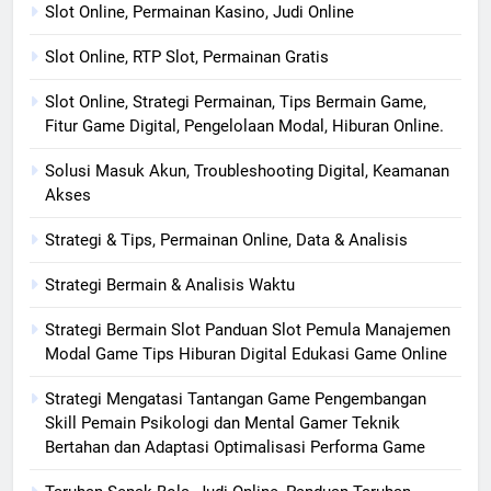
Slot Online, Permainan Kasino, Judi Online
Slot Online, RTP Slot, Permainan Gratis
Slot Online, Strategi Permainan, Tips Bermain Game,
Fitur Game Digital, Pengelolaan Modal, Hiburan Online.
Solusi Masuk Akun, Troubleshooting Digital, Keamanan
Akses
Strategi & Tips, Permainan Online, Data & Analisis
Strategi Bermain & Analisis Waktu
Strategi Bermain Slot Panduan Slot Pemula Manajemen
Modal Game Tips Hiburan Digital Edukasi Game Online
Strategi Mengatasi Tantangan Game Pengembangan
Skill Pemain Psikologi dan Mental Gamer Teknik
Bertahan dan Adaptasi Optimalisasi Performa Game