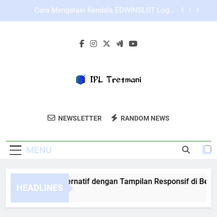
Skip
Panduan Login Edwinslot untuk Pengguna yang
to
Sering Berpindah Perangkat
content
Panduan Lengkap Lebah4D Login untuk Pengguna
Baru
TIARA4D Link Alternatif dengan Tampilan
Responsif di Berbagai Perangkat
Cara Mengatasi Kendala EDWINSLOT Login
dengan Langkah Sederhana
Panduan Login Edwinslot untuk Pengguna yang
Sering Berpindah Perangkat
IPL Tretmani
Dapatkan Perawatan IPL Terbaik Untuk Kulit
Panduan Lengkap Lebah4D Login untuk Pengguna
NEWSLETTER
RANDOM NEWS
Baru
Anda Di IPL Tretmani.
MENU
ARA4D Link Alternatif dengan Tampilan Responsif di Berbaga
HEADLINES
Weeks Ago