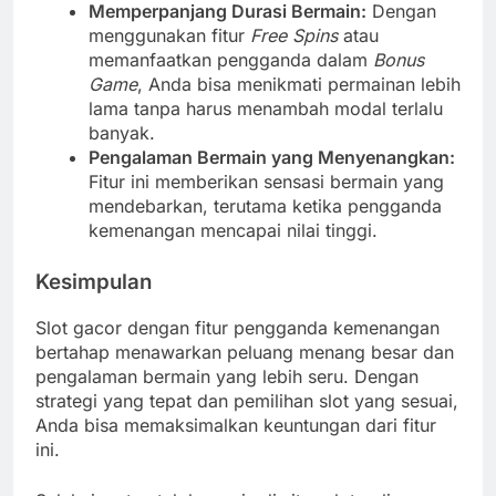
Memperpanjang Durasi Bermain:
Dengan
menggunakan fitur
Free Spins
atau
memanfaatkan pengganda dalam
Bonus
Game
, Anda bisa menikmati permainan lebih
lama tanpa harus menambah modal terlalu
banyak.
Pengalaman Bermain yang Menyenangkan:
Fitur ini memberikan sensasi bermain yang
mendebarkan, terutama ketika pengganda
kemenangan mencapai nilai tinggi.
Kesimpulan
Slot gacor dengan fitur pengganda kemenangan
bertahap menawarkan peluang menang besar dan
pengalaman bermain yang lebih seru. Dengan
strategi yang tepat dan pemilihan slot yang sesuai,
Anda bisa memaksimalkan keuntungan dari fitur
ini.