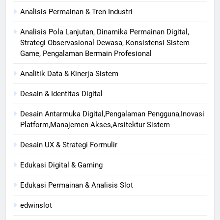
Analisis Permainan & Tren Industri
Analisis Pola Lanjutan, Dinamika Permainan Digital,
Strategi Observasional Dewasa, Konsistensi Sistem
Game, Pengalaman Bermain Profesional
Analitik Data & Kinerja Sistem
Desain & Identitas Digital
Desain Antarmuka Digital,Pengalaman Pengguna,Inovasi
Platform,Manajemen Akses,Arsitektur Sistem
Desain UX & Strategi Formulir
Edukasi Digital & Gaming
Edukasi Permainan & Analisis Slot
edwinslot