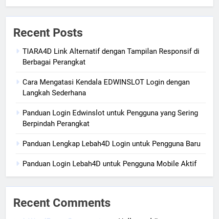
Recent Posts
TIARA4D Link Alternatif dengan Tampilan Responsif di
Berbagai Perangkat
Cara Mengatasi Kendala EDWINSLOT Login dengan
Langkah Sederhana
Panduan Login Edwinslot untuk Pengguna yang Sering
Berpindah Perangkat
Panduan Lengkap Lebah4D Login untuk Pengguna Baru
Panduan Login Lebah4D untuk Pengguna Mobile Aktif
Recent Comments