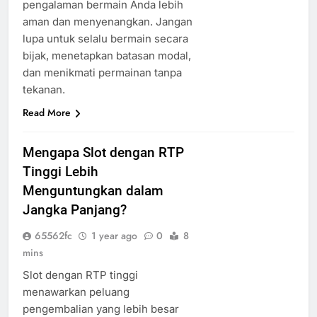
pengalaman bermain Anda lebih
aman dan menyenangkan. Jangan
lupa untuk selalu bermain secara
bijak, menetapkan batasan modal,
dan menikmati permainan tanpa
tekanan.
Read More
Mengapa Slot dengan RTP
Tinggi Lebih
Menguntungkan dalam
Jangka Panjang?
65562fc
1 year ago
0
8
mins
Slot dengan RTP tinggi
menawarkan peluang
pengembalian yang lebih besar