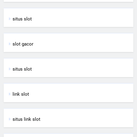
situs slot
slot gacor
situs slot
link slot
situs link slot