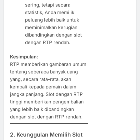
sering, tetapi secara
statistik, Anda memiliki
peluang lebih baik untuk
meminimalkan kerugian
dibandingkan dengan slot
dengan RTP rendah.
Kesimpulan:
RTP memberikan gambaran umum
tentang seberapa banyak uang
yang, secara rata-rata, akan
kembali kepada pemain dalam
jangka panjang. Slot dengan RTP
tinggi memberikan pengembalian
yang lebih baik dibandingkan
dengan slot dengan RTP rendah.
2. Keunggulan Memilih Slot