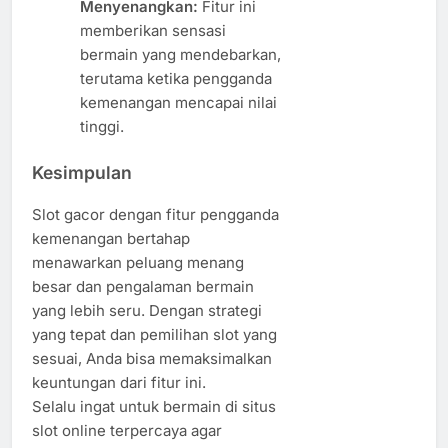
Menyenangkan:
Fitur ini
memberikan sensasi
bermain yang mendebarkan,
terutama ketika pengganda
kemenangan mencapai nilai
tinggi.
Kesimpulan
Slot gacor dengan fitur pengganda
kemenangan bertahap
menawarkan peluang menang
besar dan pengalaman bermain
yang lebih seru. Dengan strategi
yang tepat dan pemilihan slot yang
sesuai, Anda bisa memaksimalkan
keuntungan dari fitur ini.
Selalu ingat untuk bermain di situs
slot online terpercaya agar