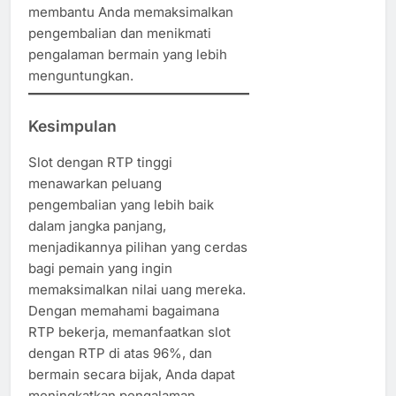
membantu Anda memaksimalkan
pengembalian dan menikmati
pengalaman bermain yang lebih
menguntungkan.
Kesimpulan
Slot dengan RTP tinggi
menawarkan peluang
pengembalian yang lebih baik
dalam jangka panjang,
menjadikannya pilihan yang cerdas
bagi pemain yang ingin
memaksimalkan nilai uang mereka.
Dengan memahami bagaimana
RTP bekerja, memanfaatkan slot
dengan RTP di atas 96%, dan
bermain secara bijak, Anda dapat
meningkatkan pengalaman