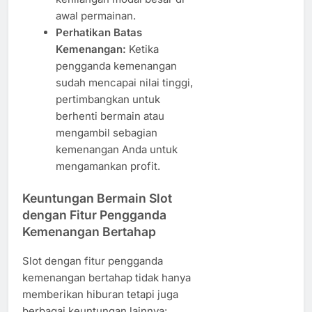
awal permainan.
Perhatikan Batas
Kemenangan:
Ketika
pengganda kemenangan
sudah mencapai nilai tinggi,
pertimbangkan untuk
berhenti bermain atau
mengambil sebagian
kemenangan Anda untuk
mengamankan profit.
Keuntungan Bermain Slot
dengan Fitur Pengganda
Kemenangan Bertahap
Slot dengan fitur pengganda
kemenangan bertahap tidak hanya
memberikan hiburan tetapi juga
berbagai keuntungan lainnya: