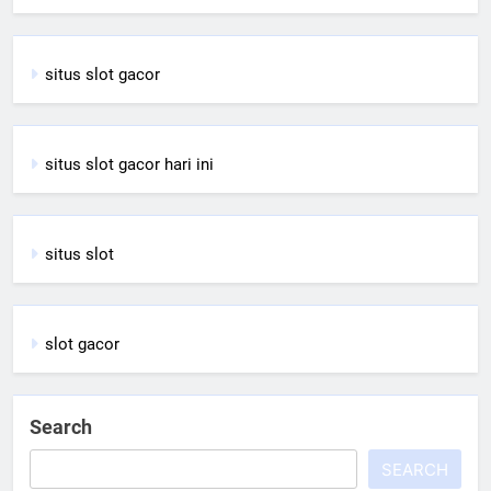
situs slot gacor
situs slot gacor hari ini
situs slot
slot gacor
Search
SEARCH