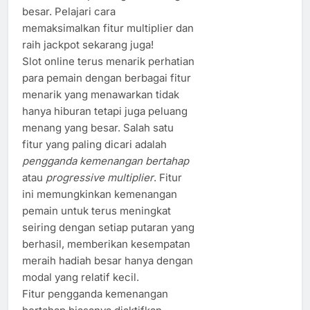
besar. Pelajari cara
memaksimalkan fitur multiplier dan
raih jackpot sekarang juga!
Slot online terus menarik perhatian
para pemain dengan berbagai fitur
menarik yang menawarkan tidak
hanya hiburan tetapi juga peluang
menang yang besar. Salah satu
fitur yang paling dicari adalah
pengganda kemenangan bertahap
atau
progressive multiplier
. Fitur
ini memungkinkan kemenangan
pemain untuk terus meningkat
seiring dengan setiap putaran yang
berhasil, memberikan kesempatan
meraih hadiah besar hanya dengan
modal yang relatif kecil.
Fitur pengganda kemenangan