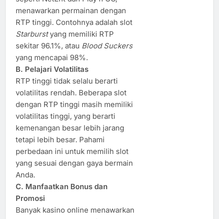
menawarkan permainan dengan
RTP tinggi. Contohnya adalah slot
Starburst
yang memiliki RTP
sekitar 96.1%, atau
Blood Suckers
yang mencapai 98%.
B. Pelajari Volatilitas
RTP tinggi tidak selalu berarti
volatilitas rendah. Beberapa slot
dengan RTP tinggi masih memiliki
volatilitas tinggi, yang berarti
kemenangan besar lebih jarang
tetapi lebih besar. Pahami
perbedaan ini untuk memilih slot
yang sesuai dengan gaya bermain
Anda.
C. Manfaatkan Bonus dan
Promosi
Banyak kasino online menawarkan