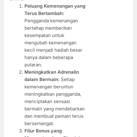
Peluang Kemenangan yang
Terus Bertambah:
Pengganda kemenangan
bertahap memberikan
kesempatan untuk
mengubah kemenangan
kecil menjadi hadiah besar
hanya dalam beberapa
putaran.
Meningkatkan Adrenalin
dalam Bermain:
Setiap
kemenangan beruntun
meningkatkan pengganda,
menciptakan sensasi
bermain yang mendebarkan
dan membuat pemain terus
bersemangat.
Fitur Bonus yang