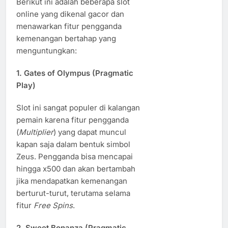
Berikut ini adalah beberapa slot
online yang dikenal gacor dan
menawarkan fitur pengganda
kemenangan bertahap yang
menguntungkan:
1.
Gates of Olympus (Pragmatic
Play)
Slot ini sangat populer di kalangan
pemain karena fitur pengganda
(
Multiplier
) yang dapat muncul
kapan saja dalam bentuk simbol
Zeus. Pengganda bisa mencapai
hingga x500 dan akan bertambah
jika mendapatkan kemenangan
berturut-turut, terutama selama
fitur
Free Spins
.
2.
Sweet Bonanza (Pragmatic