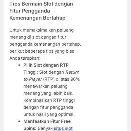
Tips Bermain Slot dengan
Fitur Pengganda
Kemenangan Bertahap
Untuk memaksimalkan peluang
menang di slot dengan fitur
pengganda kemenangan bertahap,
berikut beberapa tips yang bisa
Anda terapkan:
Pilih Slot dengan RTP
Tinggi:
Slot dengan
Return
to Player
(RTP) di atas 96%
menawarkan peluang
menang yang lebih baik.
Kombinasikan RTP tinggi
dengan fitur pengganda
untuk hasil yang optimal.
Manfaatkan Fitur Free
Spins:
Banyak
situs slot