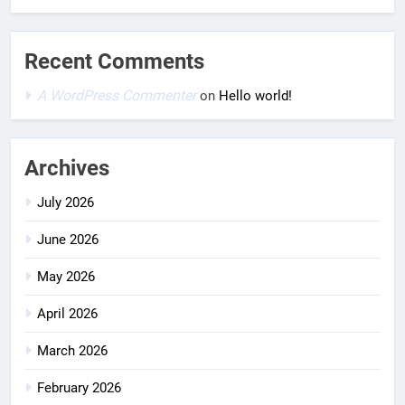
Recent Comments
A WordPress Commenter
on
Hello world!
Archives
July 2026
June 2026
May 2026
April 2026
March 2026
February 2026