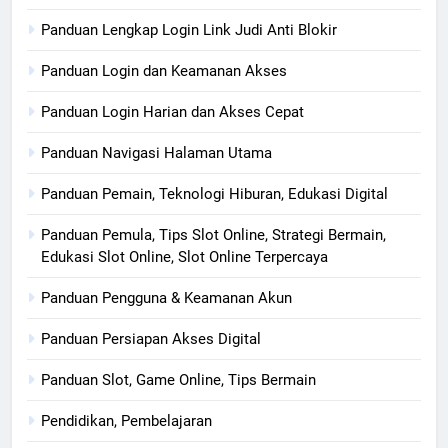
Panduan Lengkap Login Link Judi Anti Blokir
Panduan Login dan Keamanan Akses
Panduan Login Harian dan Akses Cepat
Panduan Navigasi Halaman Utama
Panduan Pemain, Teknologi Hiburan, Edukasi Digital
Panduan Pemula, Tips Slot Online, Strategi Bermain,
Edukasi Slot Online, Slot Online Terpercaya
Panduan Pengguna & Keamanan Akun
Panduan Persiapan Akses Digital
Panduan Slot, Game Online, Tips Bermain
Pendidikan, Pembelajaran