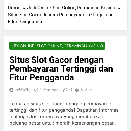
Home
Judi Online, Slot Online, Permainan Kasino
Situs Slot Gacor dengan Pembayaran Tertinggi dan
Fitur Pengganda
JUDI ONLINE, SLOT ONLINE, PERMAINAN KASINO
Situs Slot Gacor dengan
Pembayaran Tertinggi dan
Fitur Pengganda
0
65562fc
1 Year Ago
8 Mins
Temukan situs slot gacor dengan pembayaran
tertinggi dan fitur pengganda! Dapatkan informasi
tentang situs terpercaya yang memberikan
peluang besar untuk meraih kemenangan besar.