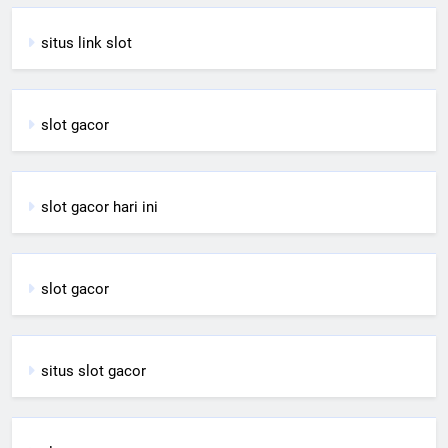
situs link slot
slot gacor
slot gacor hari ini
slot gacor
situs slot gacor