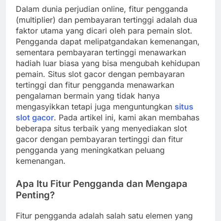
Dalam dunia perjudian online, fitur pengganda
(multiplier) dan pembayaran tertinggi adalah dua
faktor utama yang dicari oleh para pemain slot.
Pengganda dapat melipatgandakan kemenangan,
sementara pembayaran tertinggi menawarkan
hadiah luar biasa yang bisa mengubah kehidupan
pemain. Situs slot gacor dengan pembayaran
tertinggi dan fitur pengganda menawarkan
pengalaman bermain yang tidak hanya
mengasyikkan tetapi juga menguntungkan
situs
slot gacor
. Pada artikel ini, kami akan membahas
beberapa situs terbaik yang menyediakan slot
gacor dengan pembayaran tertinggi dan fitur
pengganda yang meningkatkan peluang
kemenangan.
Apa Itu Fitur Pengganda dan Mengapa
Penting?
Fitur pengganda adalah salah satu elemen yang