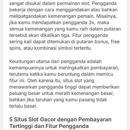
sangat disukai dalam permainan slot. Pengganda
bekerja dengan cara menggandakan atau bahkan
melipatgandakan kemenangan pemain. Misalnya,
jika kamu mendapatkan pengganda 3x, maka
semua kemenangan yang kamu raih dalam putaran
tersebut akan dikalikan tiga. Fitur pengganda
sering kali dapat ditemukan di putaran bonus, free
spins, atau kombinasi simbol tertentu.
Keuntungan utama dari pengganda adalah
kemampuannya untuk meningkatkan pembayaran,
terutama ketika kamu beruntung dalam memicu
fitur ini. Oleh karena itu, situs slot yang
menawarkan pengganda tinggi dapat memberikan
peluang besar untuk meraih kemenangan besar,
bahkan jika taruhan yang kamu pasang tidak
terlalu besar.
5 Situs Slot Gacor dengan Pembayaran
Tertinggi dan Fitur Pengganda