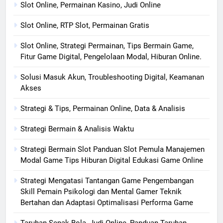
Slot Online, Permainan Kasino, Judi Online
Slot Online, RTP Slot, Permainan Gratis
Slot Online, Strategi Permainan, Tips Bermain Game,
Fitur Game Digital, Pengelolaan Modal, Hiburan Online.
Solusi Masuk Akun, Troubleshooting Digital, Keamanan
Akses
Strategi & Tips, Permainan Online, Data & Analisis
Strategi Bermain & Analisis Waktu
Strategi Bermain Slot Panduan Slot Pemula Manajemen
Modal Game Tips Hiburan Digital Edukasi Game Online
Strategi Mengatasi Tantangan Game Pengembangan
Skill Pemain Psikologi dan Mental Gamer Teknik
Bertahan dan Adaptasi Optimalisasi Performa Game
Taruhan Sepak Bola, Judi Online, Panduan Taruhan