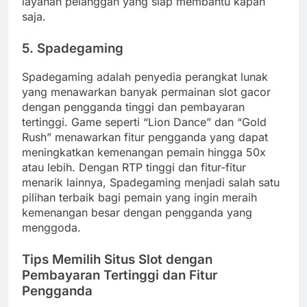
layanan pelanggan yang siap membantu kapan
saja.
5.
Spadegaming
Spadegaming adalah penyedia perangkat lunak
yang menawarkan banyak permainan slot gacor
dengan pengganda tinggi dan pembayaran
tertinggi. Game seperti “Lion Dance” dan “Gold
Rush” menawarkan fitur pengganda yang dapat
meningkatkan kemenangan pemain hingga 50x
atau lebih. Dengan RTP tinggi dan fitur-fitur
menarik lainnya, Spadegaming menjadi salah satu
pilihan terbaik bagi pemain yang ingin meraih
kemenangan besar dengan pengganda yang
menggoda.
Tips Memilih Situs Slot dengan
Pembayaran Tertinggi dan Fitur
Pengganda