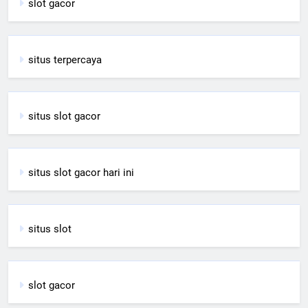
slot gacor
situs terpercaya
situs slot gacor
situs slot gacor hari ini
situs slot
slot gacor