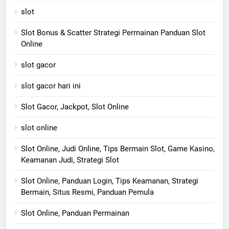
slot
Slot Bonus & Scatter Strategi Permainan Panduan Slot
Online
slot gacor
slot gacor hari ini
Slot Gacor, Jackpot, Slot Online
slot online
Slot Online, Judi Online, Tips Bermain Slot, Game Kasino,
Keamanan Judi, Strategi Slot
Slot Online, Panduan Login, Tips Keamanan, Strategi
Bermain, Situs Resmi, Panduan Pemula
Slot Online, Panduan Permainan