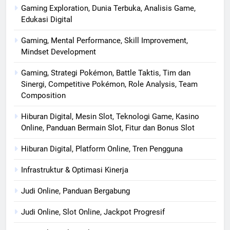
Gaming Exploration, Dunia Terbuka, Analisis Game,
Edukasi Digital
Gaming, Mental Performance, Skill Improvement,
Mindset Development
Gaming, Strategi Pokémon, Battle Taktis, Tim dan
Sinergi, Competitive Pokémon, Role Analysis, Team
Composition
Hiburan Digital, Mesin Slot, Teknologi Game, Kasino
Online, Panduan Bermain Slot, Fitur dan Bonus Slot
Hiburan Digital, Platform Online, Tren Pengguna
Infrastruktur & Optimasi Kinerja
Judi Online, Panduan Bergabung
Judi Online, Slot Online, Jackpot Progresif