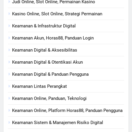
Judi Online, Slot Online, Permainan Kasino
Kasino Online, Slot Online, Strategi Permainan
Keamanan & Infrastruktur Digital
Keamanan Akun, Horas88, Panduan Login
Keamanan Digital & Aksesibilitas
Keamanan Digital & Otentikasi Akun
Keamanan Digital & Panduan Pengguna
Keamanan Lintas Perangkat
Keamanan Online, Panduan, Teknologi
Keamanan Online, Platform Horas88, Panduan Pengguna
Keamanan Sistem & Manajemen Risiko Digital