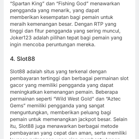
“Spartan King” dan “Fishing God” menawarkan
pengganda yang menarik, yang dapat
memberikan kesempatan bagi pemain untuk
meraih kemenangan besar. Dengan RTP yang
tinggi dan fitur pengganda yang sering muncul,
Joker123 adalah pilihan tepat bagi pemain yang
ingin mencoba peruntungan mereka.
4.
Slot88
Slot88 adalah situs yang terkenal dengan
pembayaran tertinggi dan berbagai permainan slot
gacor yang memiliki pengganda yang dapat
meningkatkan kemenangan pemain. Beberapa
permainan seperti “Wild West Gold” dan “Aztec
Gems” memiliki pengganda yang sangat
menguntungkan, memberikan peluang bagi
pemain untuk memenangkan jackpot besar. Selain
itu, Slot88 juga menawarkan berbagai metode
pembayaran yang cepat dan aman, serta memiliki