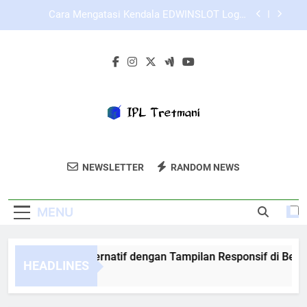
Skip
Panduan Login Edwinslot untuk Pengguna yang
to
Sering Berpindah Perangkat
content
Panduan Lengkap Lebah4D Login untuk Pengguna
Baru
TIARA4D Link Alternatif dengan Tampilan
Responsif di Berbagai Perangkat
Cara Mengatasi Kendala EDWINSLOT Login
dengan Langkah Sederhana
Panduan Login Edwinslot untuk Pengguna yang
Sering Berpindah Perangkat
IPL Tretmani
Dapatkan Perawatan IPL Terbaik Untuk Kulit
Panduan Lengkap Lebah4D Login untuk Pengguna
NEWSLETTER
RANDOM NEWS
Baru
Anda Di IPL Tretmani.
MENU
ARA4D Link Alternatif dengan Tampilan Responsif di Berbaga
HEADLINES
Weeks Ago