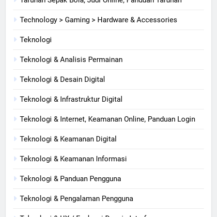
Technology > Gaming > Hardware & Accessories
Teknologi
Teknologi & Analisis Permainan
Teknologi & Desain Digital
Teknologi & Infrastruktur Digital
Teknologi & Internet, Keamanan Online, Panduan Login
Teknologi & Keamanan Digital
Teknologi & Keamanan Informasi
Teknologi & Panduan Pengguna
Teknologi & Pengalaman Pengguna