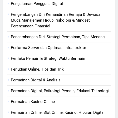
Pengalaman Pengguna Digital
Pengembangan Diri Kemandirian Remaja & Dewasa
Muda Manajemen Hidup Psikologi & Mindset
Perencanaan Finansial
Pengembangan Diri, Strategi Permainan, Tips Menang.
Performa Server dan Optimasi Infrastruktur
Perilaku Pemain & Strategi Waktu Bermain
Perjudian Online, Tips dan Trik
Permainan Digital & Analisis
Permainan Digital, Psikologi Pemain, Edukasi Teknologi
Permainan Kasino Online
Permainan Online, Slot Online, Kasino, Hiburan Digital