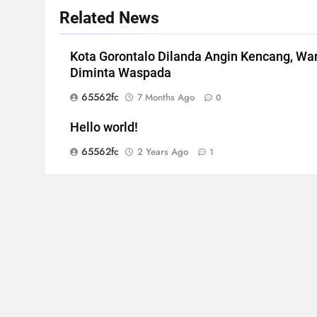
Related News
Kota Gorontalo Dilanda Angin Kencang, Wa
Diminta Waspada
65562fc
7 Months Ago
0
Hello world!
65562fc
2 Years Ago
1