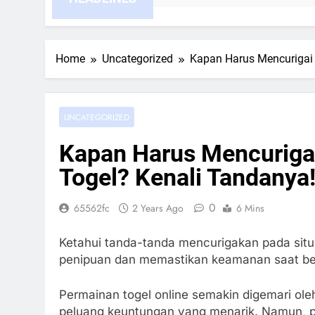
Home
Uncategorized
Kapan Harus Mencurigai 
UNCATEGORIZED
Kapan Harus Mencuriga
Togel? Kenali Tandanya
0
65562fc
2 Years Ago
6 Mins
Ketahui tanda-tanda mencurigakan pada sit
penipuan dan memastikan keamanan saat ber
Permainan togel online semakin digemari o
peluang keuntungan yang menarik. Namun, pop