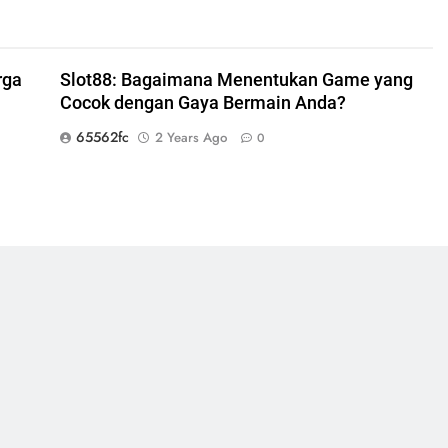
rga
Slot88: Bagaimana Menentukan Game yang
Cocok dengan Gaya Bermain Anda?
65562fc
2 Years Ago
0