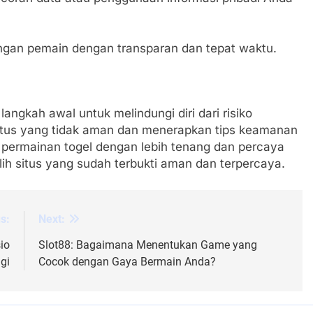
ngan pemain dengan transparan dan tepat waktu.
angkah awal untuk melindungi diri dari risiko
tus yang tidak aman dan menerapkan tips keamanan
i permainan togel dengan lebih tenang dan percaya
lih situs yang sudah terbukti aman dan terpercaya.
s:
Next:
io
Slot88: Bagaimana Menentukan Game yang
gi
Cocok dengan Gaya Bermain Anda?