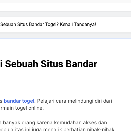
Sebuah Situs Bandar Togel? Kenali Tandanya!
i Sebuah Situs Bandar
!
us
bandar togel
. Pelajari cara melindungi diri dari
main togel online.
leh banyak orang karena kemudahan akses dan
ularitas ini juga menarik perhatian pihak-pihak