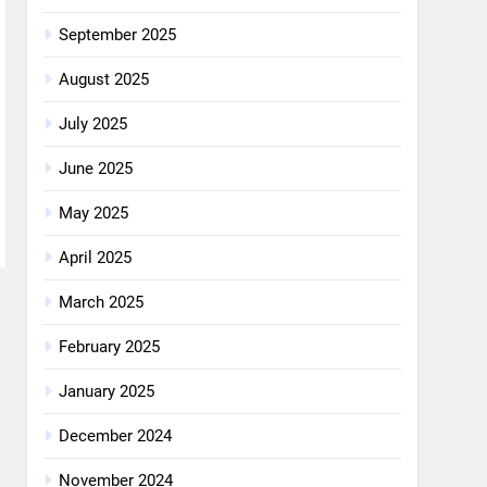
September 2025
August 2025
July 2025
June 2025
May 2025
April 2025
March 2025
February 2025
January 2025
December 2024
November 2024