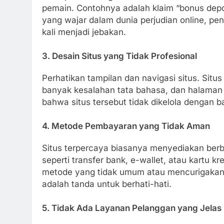
pemain. Contohnya adalah klaim “bonus depo
yang wajar dalam dunia perjudian online, pena
kali menjadi jebakan.
3.
Desain Situs yang Tidak Profesional
Perhatikan tampilan dan navigasi situs. Situ
banyak kesalahan tata bahasa, dan halaman 
bahwa situs tersebut tidak dikelola dengan 
4.
Metode Pembayaran yang Tidak Aman
Situs terpercaya biasanya menyediakan ber
seperti transfer bank, e-wallet, atau kartu 
metode yang tidak umum atau mencurigakan, se
adalah tanda untuk berhati-hati.
5.
Tidak Ada Layanan Pelanggan yang Jelas