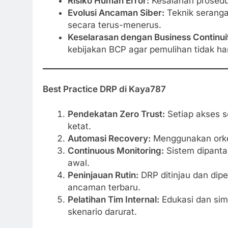
Risiko Human Error:
Kesalahan prosedu
Evolusi Ancaman Siber:
Teknik seranga
secara terus-menerus.
Keselarasan dengan Business Continuit
kebijakan BCP agar pemulihan tidak han
Best Practice DRP di Kaya787
Pendekatan Zero Trust:
Setiap akses s
ketat.
Automasi Recovery:
Menggunakan orkes
Continuous Monitoring:
Sistem dipanta
awal.
Peninjauan Rutin:
DRP ditinjau dan dip
ancaman terbaru.
Pelatihan Tim Internal:
Edukasi dan sim
skenario darurat.