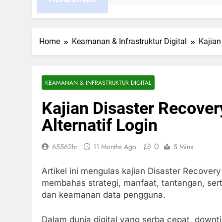
Home
Keamanan & Infrastruktur Digital
Kajian
KEAMANAN & INFRASTRUKTUR DIGITAL
Kajian Disaster Recove
Alternatif Login
0
65562fc
11 Months Ago
5 Mins
Artikel ini mengulas kajian Disaster Recovery
membahas strategi, manfaat, tantangan, ser
dan keamanan data pengguna.
Dalam dunia digital yang serba cepat, down