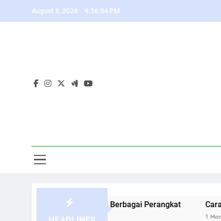
Skip
August 8, 2026
4:36:05 PM
to
content
IPL
Dapatkan P
lan Responsif di Berbagai Perangkat
Cara Mengatasi K
1 Month Ago
HEADLINES