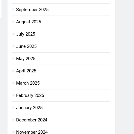
September 2025
August 2025
July 2025
June 2025
May 2025
April 2025
March 2025
February 2025
January 2025
December 2024
November 2024