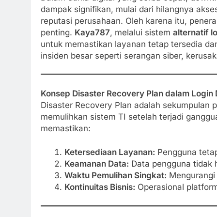
dampak signifikan, mulai dari hilangnya aks
reputasi perusahaan. Oleh karena itu, pene
penting.
Kaya787
, melalui sistem
alternatif l
untuk memastikan layanan tetap tersedia dan 
insiden besar seperti serangan siber, kerusak
Konsep Disaster Recovery Plan dalam Login D
Disaster Recovery Plan adalah sekumpulan p
memulihkan sistem TI setelah terjadi ganggua
memastikan:
Ketersediaan Layanan:
Pengguna tetap 
Keamanan Data:
Data pengguna tidak hi
Waktu Pemulihan Singkat:
Mengurangi 
Kontinuitas Bisnis:
Operasional platform