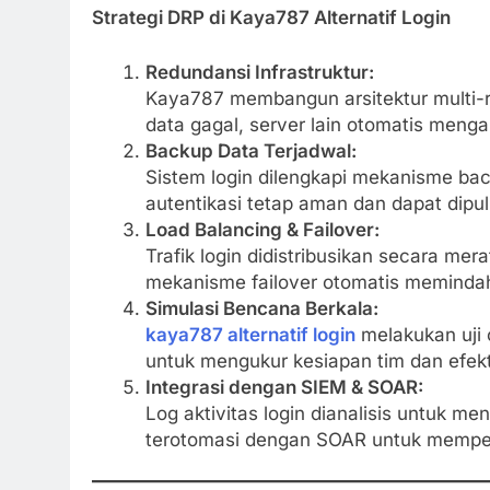
Strategi DRP di Kaya787 Alternatif Login
Redundansi Infrastruktur:
Kaya787 membangun arsitektur multi-re
data gagal, server lain otomatis mengam
Backup Data Terjadwal:
Sistem login dilengkapi mekanisme bac
autentikasi tetap aman dan dapat dipu
Load Balancing & Failover:
Trafik login didistribusikan secara mer
mekanisme failover otomatis memindahk
Simulasi Bencana Berkala:
kaya787 alternatif login
melakukan uji c
untuk mengukur kesiapan tim dan efekt
Integrasi dengan SIEM & SOAR:
Log aktivitas login dianalisis untuk m
terotomasi dengan SOAR untuk mempe