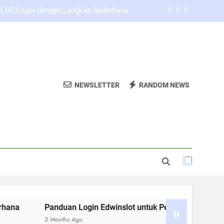
LOT Login dengan Langkah Sederhana
guna yang Sering Berpindah Perangkat
p Lebah4D Login untuk Pengguna Baru
pilan Responsif di Berbagai Perangkat
NEWSLETTER
RANDOM NEWS
LOT Login dengan Langkah Sederhana
guna yang Sering Berpindah Perangkat
p Lebah4D Login untuk Pengguna Baru
anduan Login Edwinslot untuk Pengguna yang Sering Berpind
 Months Ago