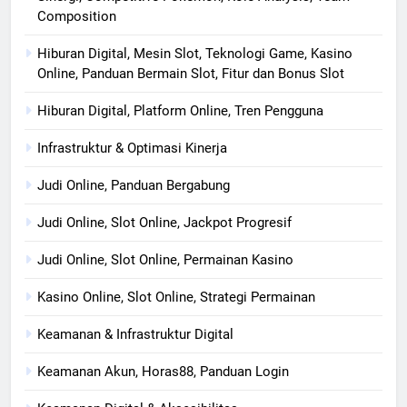
Composition
Hiburan Digital, Mesin Slot, Teknologi Game, Kasino
Online, Panduan Bermain Slot, Fitur dan Bonus Slot
Hiburan Digital, Platform Online, Tren Pengguna
Infrastruktur & Optimasi Kinerja
Judi Online, Panduan Bergabung
Judi Online, Slot Online, Jackpot Progresif
Judi Online, Slot Online, Permainan Kasino
Kasino Online, Slot Online, Strategi Permainan
Keamanan & Infrastruktur Digital
Keamanan Akun, Horas88, Panduan Login