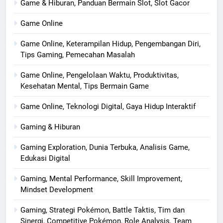
Game & Hiburan, Panduan Bermain Slot, Slot Gacor
Game Online
Game Online, Keterampilan Hidup, Pengembangan Diri,
Tips Gaming, Pemecahan Masalah
Game Online, Pengelolaan Waktu, Produktivitas,
Kesehatan Mental, Tips Bermain Game
Game Online, Teknologi Digital, Gaya Hidup Interaktif
Gaming & Hiburan
Gaming Exploration, Dunia Terbuka, Analisis Game,
Edukasi Digital
Gaming, Mental Performance, Skill Improvement,
Mindset Development
Gaming, Strategi Pokémon, Battle Taktis, Tim dan
Sinergi, Competitive Pokémon, Role Analysis, Team