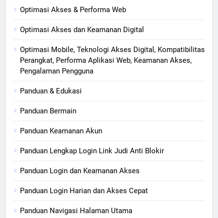
Optimasi Akses & Performa Web
Optimasi Akses dan Keamanan Digital
Optimasi Mobile, Teknologi Akses Digital, Kompatibilitas
Perangkat, Performa Aplikasi Web, Keamanan Akses,
Pengalaman Pengguna
Panduan & Edukasi
Panduan Bermain
Panduan Keamanan Akun
Panduan Lengkap Login Link Judi Anti Blokir
Panduan Login dan Keamanan Akses
Panduan Login Harian dan Akses Cepat
Panduan Navigasi Halaman Utama