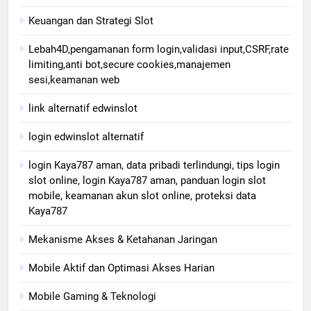
Keuangan dan Strategi Slot
Lebah4D,pengamanan form login,validasi input,CSRF,rate
limiting,anti bot,secure cookies,manajemen
sesi,keamanan web
link alternatif edwinslot
login edwinslot alternatif
login Kaya787 aman, data pribadi terlindungi, tips login
slot online, login Kaya787 aman, panduan login slot
mobile, keamanan akun slot online, proteksi data
Kaya787
Mekanisme Akses & Ketahanan Jaringan
Mobile Aktif dan Optimasi Akses Harian
Mobile Gaming & Teknologi