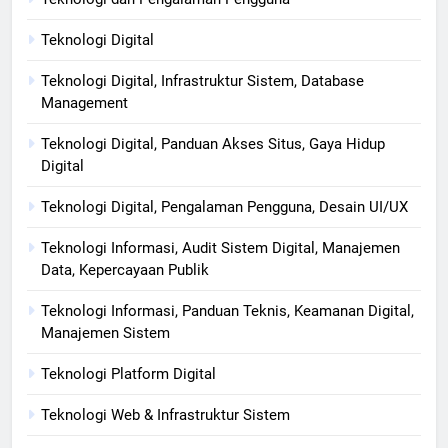
Teknologi Digital
Teknologi Digital, Infrastruktur Sistem, Database
Management
Teknologi Digital, Panduan Akses Situs, Gaya Hidup
Digital
Teknologi Digital, Pengalaman Pengguna, Desain UI/UX
Teknologi Informasi, Audit Sistem Digital, Manajemen
Data, Kepercayaan Publik
Teknologi Informasi, Panduan Teknis, Keamanan Digital,
Manajemen Sistem
Teknologi Platform Digital
Teknologi Web & Infrastruktur Sistem