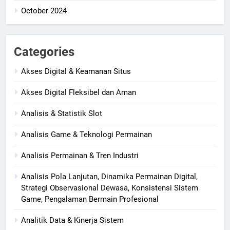
October 2024
Categories
Akses Digital & Keamanan Situs
Akses Digital Fleksibel dan Aman
Analisis & Statistik Slot
Analisis Game & Teknologi Permainan
Analisis Permainan & Tren Industri
Analisis Pola Lanjutan, Dinamika Permainan Digital,
Strategi Observasional Dewasa, Konsistensi Sistem
Game, Pengalaman Bermain Profesional
Analitik Data & Kinerja Sistem