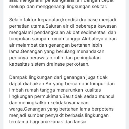
atau mengalami pendangkalan,air dengan cepat
meluap dan menggenangi lingkungan sekitar.
Selain faktor kepadatan,kondisi drainase menjadi
perhatian utama.Saluran air di beberapa kawasan
mengalami pendangkalan akibat sedimentasi dan
tumpukan sampah rumah tangga.Akibatnya,aliran
air melambat dan genangan bertahan lebih
lama.Genangan yang berulang menandakan
perlunya perawatan rutin dan peningkatan
kapasitas sistem drainase perkotaan.
Dampak lingkungan dari genangan juga tidak
dapat diabaikan.Air yang bercampur lumpur dan
limbah rumah tangga menurunkan kualitas
lingkungan permukiman.Bau tidak sedap muncul
dan meningkatkan ketidaknyamanan
warga.Genangan yang bertahan lama berpotensi
menjadi sumber penyakit berbasis lingkungan
terutama bagi anak-anak dan lansia.