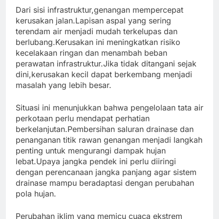
Dari sisi infrastruktur,genangan mempercepat
kerusakan jalan.Lapisan aspal yang sering
terendam air menjadi mudah terkelupas dan
berlubang.Kerusakan ini meningkatkan risiko
kecelakaan ringan dan menambah beban
perawatan infrastruktur.Jika tidak ditangani sejak
dini,kerusakan kecil dapat berkembang menjadi
masalah yang lebih besar.
Situasi ini menunjukkan bahwa pengelolaan tata air
perkotaan perlu mendapat perhatian
berkelanjutan.Pembersihan saluran drainase dan
penanganan titik rawan genangan menjadi langkah
penting untuk mengurangi dampak hujan
lebat.Upaya jangka pendek ini perlu diiringi
dengan perencanaan jangka panjang agar sistem
drainase mampu beradaptasi dengan perubahan
pola hujan.
Perubahan iklim yang memicu cuaca ekstrem