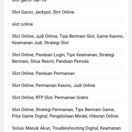
slot gacor hari ini
Slot Gacor, Jackpot, Slot Online
slot online
Slot Online, Judi Online, Tips Bermain Slot, Game Kasino,
Keamanan Judi, Strategi Slot
Slot Online, Panduan Login, Tips Keamanan, Strategi
Bermain, Situs Resmi, Panduan Pemula
Slot Online, Panduan Permainan
Slot Online, Permainan Kasino, Judi Online
Slot Online, RTP Slot, Permainan Gratis
Slot Online, Strategi Permainan, Tips Bermain Game,
Fitur Game Digital, Pengelolaan Modal, Hiburan Online.
Solusi Masuk Akun, Troubleshooting Digital, Keamanan