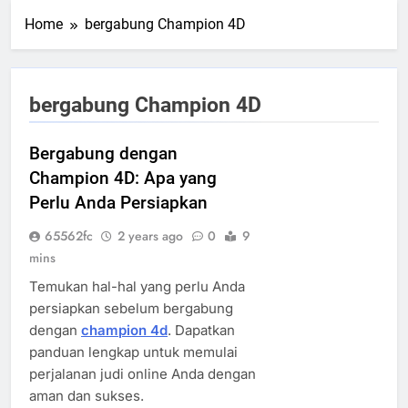
Home
bergabung Champion 4D
bergabung Champion 4D
Bergabung dengan
Champion 4D: Apa yang
Perlu Anda Persiapkan
65562fc
2 years ago
0
9
mins
Temukan hal-hal yang perlu Anda
persiapkan sebelum bergabung
dengan
champion 4d
. Dapatkan
panduan lengkap untuk memulai
perjalanan judi online Anda dengan
aman dan sukses.