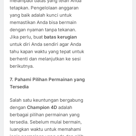
melampaui batas yang telah Anda
tetapkan. Pengelolaan anggaran
yang baik adalah kunci untuk
memastikan Anda bisa bermain
dengan nyaman tanpa tekanan.
Jika perlu, buat
batas kerugian
untuk diri Anda sendiri agar Anda
tahu kapan waktu yang tepat untuk
berhenti dan melanjutkan ke sesi
berikutnya.
7.
Pahami Pilihan Permainan yang
Tersedia
Salah satu keuntungan bergabung
dengan
Champion 4D
adalah
berbagai pilihan permainan yang
tersedia. Sebelum mulai bermain,
luangkan waktu untuk memahami