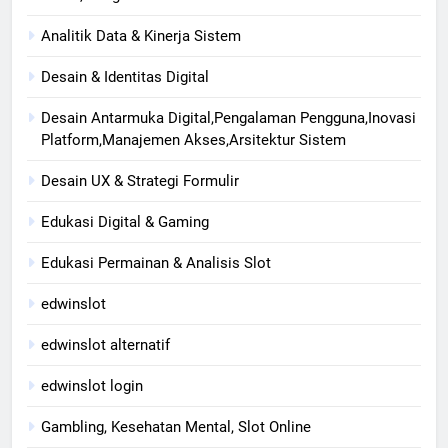
Analitik Data & Kinerja Sistem
Desain & Identitas Digital
Desain Antarmuka Digital,Pengalaman Pengguna,Inovasi
Platform,Manajemen Akses,Arsitektur Sistem
Desain UX & Strategi Formulir
Edukasi Digital & Gaming
Edukasi Permainan & Analisis Slot
edwinslot
edwinslot alternatif
edwinslot login
Gambling, Kesehatan Mental, Slot Online