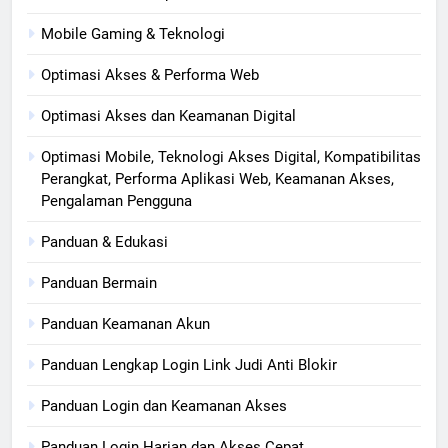
Mobile Gaming & Teknologi
Optimasi Akses & Performa Web
Optimasi Akses dan Keamanan Digital
Optimasi Mobile, Teknologi Akses Digital, Kompatibilitas
Perangkat, Performa Aplikasi Web, Keamanan Akses,
Pengalaman Pengguna
Panduan & Edukasi
Panduan Bermain
Panduan Keamanan Akun
Panduan Lengkap Login Link Judi Anti Blokir
Panduan Login dan Keamanan Akses
Panduan Login Harian dan Akses Cepat