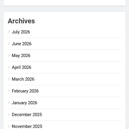
Archives
July 2026
June 2026
May 2026
April 2026
March 2026
February 2026
January 2026
December 2025
November 2025