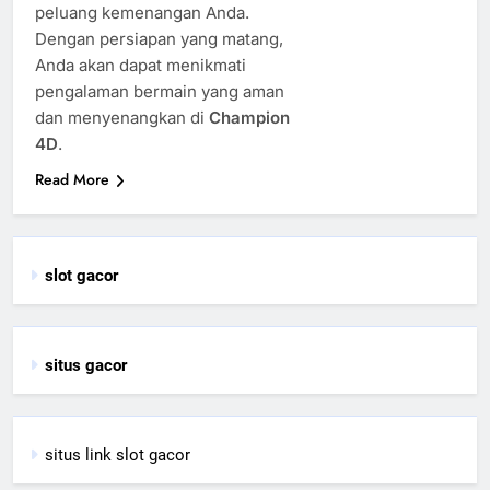
peluang kemenangan Anda.
Dengan persiapan yang matang,
Anda akan dapat menikmati
pengalaman bermain yang aman
dan menyenangkan di
Champion
4D
.
Read More
slot gacor
situs gacor
situs link slot gacor