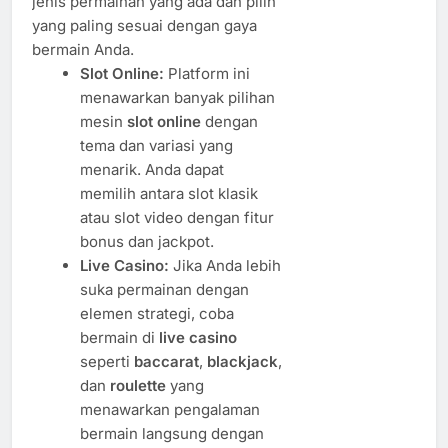
jenis permainan yang ada dan pilih
yang paling sesuai dengan gaya
bermain Anda.
Slot Online:
Platform ini
menawarkan banyak pilihan
mesin
slot online
dengan
tema dan variasi yang
menarik. Anda dapat
memilih antara slot klasik
atau slot video dengan fitur
bonus dan jackpot.
Live Casino:
Jika Anda lebih
suka permainan dengan
elemen strategi, coba
bermain di
live casino
seperti
baccarat
,
blackjack
,
dan
roulette
yang
menawarkan pengalaman
bermain langsung dengan