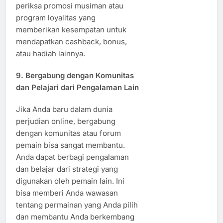
periksa promosi musiman atau
program loyalitas yang
memberikan kesempatan untuk
mendapatkan cashback, bonus,
atau hadiah lainnya.
9.
Bergabung dengan Komunitas
dan Pelajari dari Pengalaman Lain
Jika Anda baru dalam dunia
perjudian online, bergabung
dengan komunitas atau forum
pemain bisa sangat membantu.
Anda dapat berbagi pengalaman
dan belajar dari strategi yang
digunakan oleh pemain lain. Ini
bisa memberi Anda wawasan
tentang permainan yang Anda pilih
dan membantu Anda berkembang