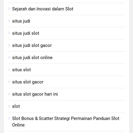
Sejarah dan Inovasi dalam Slot
situs judi
situs judi slot
situs judi slot gacor
situs judi slot online
situs slot
situs slot gacor
situs slot gacor hari ini
slot
Slot Bonus & Scatter Strategi Permainan Panduan Slot
Online