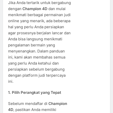
Jika Anda tertarik untuk bergabung
dengan
Champion 4D
dan mulai
menikmati berbagai permainan judi
online yang menarik, ada beberapa
hal yang perlu Anda persiapkan
agar prosesnya berjalan lancar dan
Anda bisa langsung menikmati
pengalaman bermain yang
menyenangkan. Dalam panduan
ini, kami akan membahas semua
yang perlu Anda ketahui dan
persiapkan sebelum bergabung
dengan platform judi terpercaya
ini.
1.
Pilih Perangkat yang Tepat
Sebelum mendaftar di
Champion
4D
, pastikan Anda memiliki