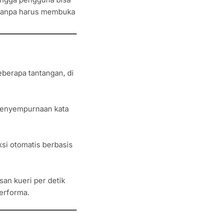
 tanpa harus membuka
eberapa tantangan, di
penyempurnaan kata
si otomatis berbasis
an kueri per detik
erforma.