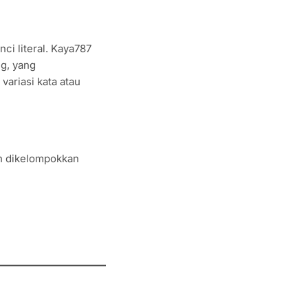
ci literal. Kaya787
g, yang
variasi kata atau
ah dikelompokkan