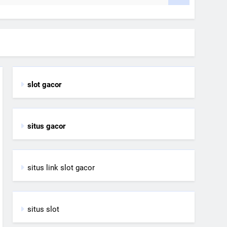
slot gacor
situs gacor
situs link slot gacor
situs slot