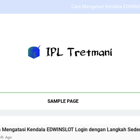
Cara Mengatasi Kendala EDWINS
Panduan Login Edwinslot untuk Peng
Panduan Lengka
TIARA4D Link Alternatif dengan Tam
Cara Mengatasi Kendala EDWINS
Panduan Login Edwinslot untuk Peng
 Tretmani
erawatan IPL Terbaik Untuk Kulit Anda Di IPL Tretmani.
Panduan Lengka
SAMPLE PAGE
 Kendala EDWINSLOT Login dengan Langkah Sederhana