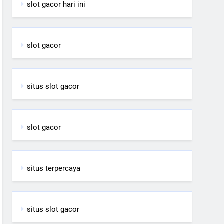
slot gacor hari ini
slot gacor
situs slot gacor
slot gacor
situs terpercaya
situs slot gacor