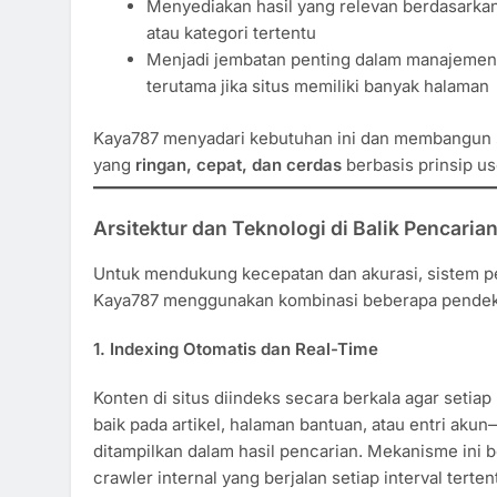
Menyediakan hasil yang relevan berdasarkan 
atau kategori tertentu
Menjadi jembatan penting dalam manajemen k
terutama jika situs memiliki banyak halaman
Kaya787 menyadari kebutuhan ini dan membangun 
yang
ringan, cepat, dan cerdas
berbasis prinsip us
Arsitektur dan Teknologi di Balik Pencaria
Untuk mendukung kecepatan dan akurasi, sistem pe
Kaya787 menggunakan kombinasi beberapa pendekat
1.
Indexing Otomatis dan Real-Time
Konten di situs diindeks secara berkala agar seti
baik pada artikel, halaman bantuan, atau entri aku
ditampilkan dalam hasil pencarian. Mekanisme ini 
crawler internal yang berjalan setiap interval terten