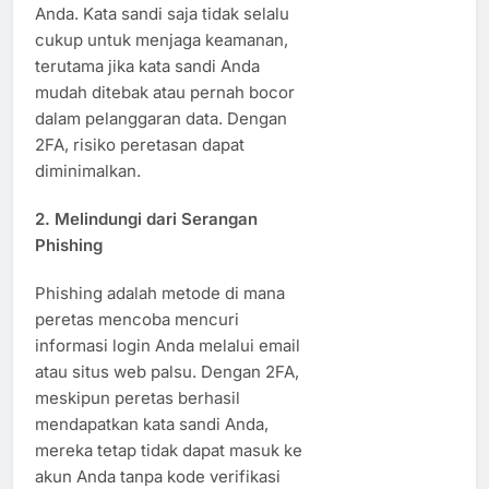
Anda. Kata sandi saja tidak selalu
cukup untuk menjaga keamanan,
terutama jika kata sandi Anda
mudah ditebak atau pernah bocor
dalam pelanggaran data. Dengan
2FA, risiko peretasan dapat
diminimalkan.
2. Melindungi dari Serangan
Phishing
Phishing adalah metode di mana
peretas mencoba mencuri
informasi login Anda melalui email
atau situs web palsu. Dengan 2FA,
meskipun peretas berhasil
mendapatkan kata sandi Anda,
mereka tetap tidak dapat masuk ke
akun Anda tanpa kode verifikasi