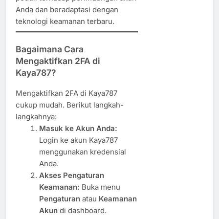
Anda dan beradaptasi dengan
teknologi keamanan terbaru.
Bagaimana Cara
Mengaktifkan 2FA di
Kaya787?
Mengaktifkan 2FA di Kaya787
cukup mudah. Berikut langkah-
langkahnya:
Masuk ke Akun Anda:
Login ke akun Kaya787
menggunakan kredensial
Anda.
Akses Pengaturan
Keamanan:
Buka menu
Pengaturan
atau
Keamanan
Akun
di dashboard.