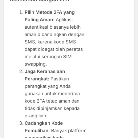
Pilih Metode 2FA yang
Paling Aman:
Aplikasi
autentikasi biasanya lebih
aman dibandingkan dengan
SMS, karena kode SMS
dapat dicegat oleh peretas
melalui serangan SIM
swapping.
Jaga Kerahasiaan
Perangkat:
Pastikan
perangkat yang Anda
gunakan untuk menerima
kode 2FA tetap aman dan
tidak dipinjamkan kepada
orang lain.
Cadangkan Kode
Pemulihan:
Banyak platform
memberikan kode