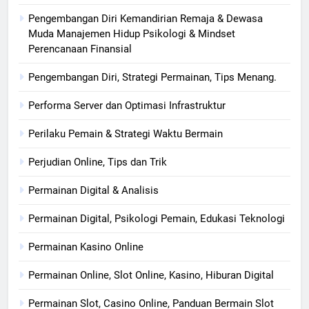
Pengembangan Diri Kemandirian Remaja & Dewasa
Muda Manajemen Hidup Psikologi & Mindset
Perencanaan Finansial
Pengembangan Diri, Strategi Permainan, Tips Menang.
Performa Server dan Optimasi Infrastruktur
Perilaku Pemain & Strategi Waktu Bermain
Perjudian Online, Tips dan Trik
Permainan Digital & Analisis
Permainan Digital, Psikologi Pemain, Edukasi Teknologi
Permainan Kasino Online
Permainan Online, Slot Online, Kasino, Hiburan Digital
Permainan Slot, Casino Online, Panduan Bermain Slot