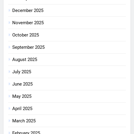
December 2025
November 2025
October 2025
September 2025
August 2025
July 2025
June 2025
May 2025
April 2025
March 2025
February 2025