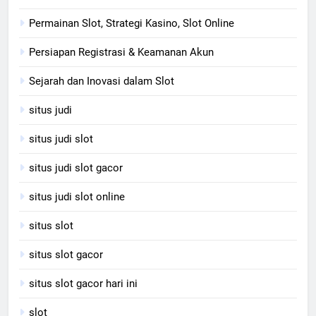
Permainan Slot, Strategi Kasino, Slot Online
Persiapan Registrasi & Keamanan Akun
Sejarah dan Inovasi dalam Slot
situs judi
situs judi slot
situs judi slot gacor
situs judi slot online
situs slot
situs slot gacor
situs slot gacor hari ini
slot