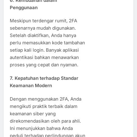
6. Kemudahan dalam
Penggunaan
Meskipun terdengar rumit, 2FA
sebenarnya mudah digunakan.
Setelah diaktifkan, Anda hanya
perlu memasukkan kode tambahan
setiap kali login. Banyak aplikasi
autentikasi bahkan menawarkan
proses yang cepat dan nyaman.
7. Kepatuhan terhadap Standar
Keamanan Modern
Dengan menggunakan 2FA, Anda
mengikuti praktik terbaik dalam
keamanan siber yang
direkomendasikan oleh para ahli.
Ini menunjukkan bahwa Anda
peduli terhadap perlindungan akun