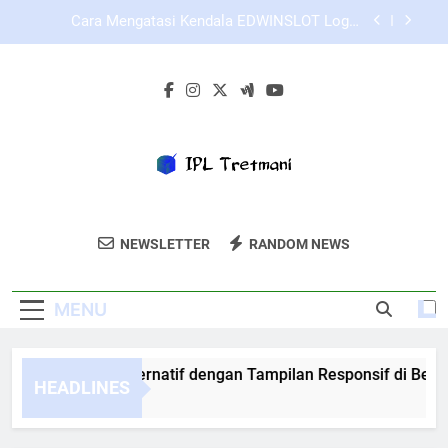
Skip
Panduan Login Edwinslot untuk Pengguna yang
to
Sering Berpindah Perangkat
content
Panduan Lengkap Lebah4D Login untuk Pengguna
Baru
TIARA4D Link Alternatif dengan Tampilan
Responsif di Berbagai Perangkat
Cara Mengatasi Kendala EDWINSLOT Login
dengan Langkah Sederhana
Panduan Login Edwinslot untuk Pengguna yang
Sering Berpindah Perangkat
IPL Tretmani
Dapatkan Perawatan IPL Terbaik Untuk Kulit
Panduan Lengkap Lebah4D Login untuk Pengguna
NEWSLETTER
RANDOM NEWS
Baru
Anda Di IPL Tretmani.
MENU
ARA4D Link Alternatif dengan Tampilan Responsif di Berbaga
HEADLINES
Weeks Ago