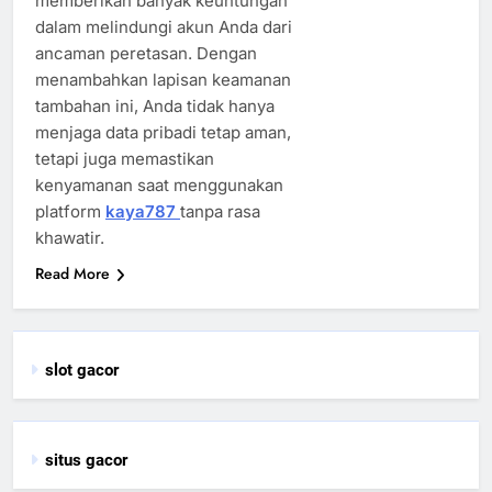
memberikan banyak keuntungan
dalam melindungi akun Anda dari
ancaman peretasan. Dengan
menambahkan lapisan keamanan
tambahan ini, Anda tidak hanya
menjaga data pribadi tetap aman,
tetapi juga memastikan
kenyamanan saat menggunakan
platform
kaya787
tanpa rasa
khawatir.
Read More
slot gacor
situs gacor