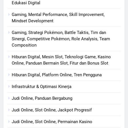
Edukasi Digital
Gaming, Mental Performance, Skill Improvement,
Mindset Development
Gaming, Strategi Pokémon, Battle Taktis, Tim dan
Sinergi, Competitive Pokémon, Role Analysis, Team
Composition
Hiburan Digital, Mesin Slot, Teknologi Game, Kasino
Online, Panduan Bermain Slot, Fitur dan Bonus Slot
Hiburan Digital, Platform Online, Tren Pengguna
Infrastruktur & Optimasi Kinerja
Judi Online, Panduan Bergabung
Judi Online, Slot Online, Jackpot Progresif
Judi Online, Slot Online, Permainan Kasino