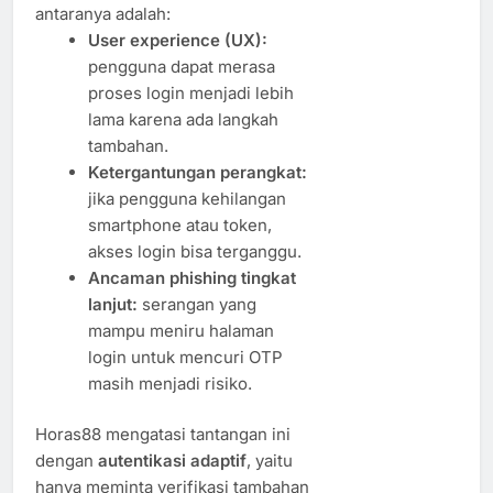
antaranya adalah:
User experience (UX):
pengguna dapat merasa
proses login menjadi lebih
lama karena ada langkah
tambahan.
Ketergantungan perangkat:
jika pengguna kehilangan
smartphone atau token,
akses login bisa terganggu.
Ancaman phishing tingkat
lanjut:
serangan yang
mampu meniru halaman
login untuk mencuri OTP
masih menjadi risiko.
Horas88 mengatasi tantangan ini
dengan
autentikasi adaptif
, yaitu
hanya meminta verifikasi tambahan