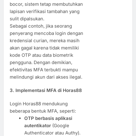
bocor, sistem tetap membutuhkan
lapisan verifikasi tambahan yang
sulit dipalsukan.
Sebagai contoh, jika seorang
penyerang mencoba login dengan
kredensial curian, mereka masih
akan gagal karena tidak memiliki
kode OTP atau data biometrik
pengguna. Dengan demikian,
efektivitas MFA terbukti mampu
melindungi akun dari akses ilegal.
3. Implementasi MFA di Horas88
Login Horas88 mendukung
beberapa bentuk MFA, seperti:
OTP berbasis aplikasi
autentikator
(Google
Authenticator atau Authy).