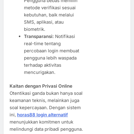
Pengguna bebas memilih
metode verifikasi sesuai
kebutuhan, baik melalui
SMS, aplikasi, atau
biometrik.
Transparansi:
Notifikasi
real-time tentang
percobaan login membuat
pengguna lebih waspada
terhadap aktivitas
mencurigakan.
Kaitan dengan Privasi Online
Otentikasi ganda bukan hanya soal
keamanan teknis, melainkan juga
soal kepercayaan. Dengan sistem
ini,
horas88 login alternatif
menunjukkan komitmen untuk
melindungi data pribadi pengguna.