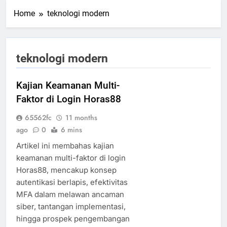
Home
teknologi modern
teknologi modern
Kajian Keamanan Multi-
Faktor di Login Horas88
65562fc
11 months
ago
0
6 mins
Artikel ini membahas kajian
keamanan multi-faktor di login
Horas88, mencakup konsep
autentikasi berlapis, efektivitas
MFA dalam melawan ancaman
siber, tantangan implementasi,
hingga prospek pengembangan