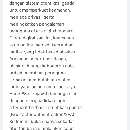
dengan sistem otentikasi ganda
untuk memperkuat keamanan,
menjaga privasi, serta
meningkatkan pengalaman
pengguna di era digital modern.
Di era digital saat ini, keamanan
akun online menjadi kebutuhan
mutlak yang tidak bisa diabaikan.
Ancaman seperti peretasan,
phising, hingga kebocoran data
pribadi membuat pengguna
semakin membutuhkan sistem
login yang aman dan terpercaya.
Horas88 menjawab tantangan ini
dengan menghadirkan login
alternatif berbasis otentikasi ganda
(two-factor authentication/2FA).
Sistem ini bukan hanya sekadar
fitur tambahan, melainkan solusi