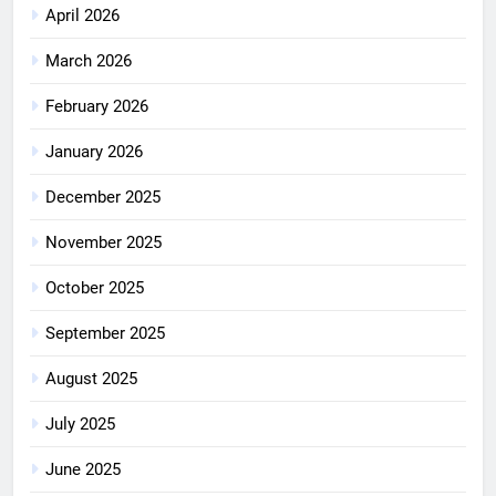
April 2026
March 2026
February 2026
January 2026
December 2025
November 2025
October 2025
September 2025
August 2025
July 2025
June 2025