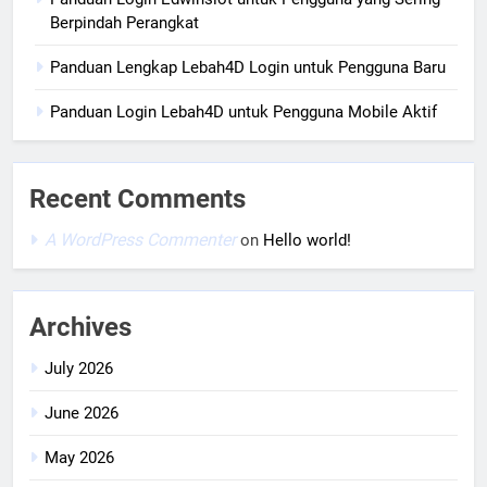
Berpindah Perangkat
Panduan Lengkap Lebah4D Login untuk Pengguna Baru
Panduan Login Lebah4D untuk Pengguna Mobile Aktif
Recent Comments
A WordPress Commenter
on
Hello world!
Archives
July 2026
June 2026
May 2026