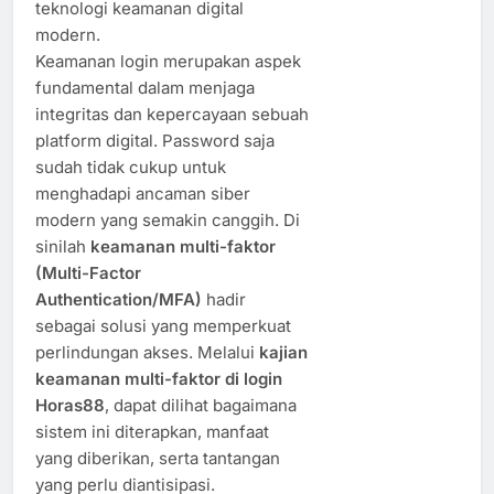
teknologi keamanan digital
modern.
Keamanan login merupakan aspek
fundamental dalam menjaga
integritas dan kepercayaan sebuah
platform digital. Password saja
sudah tidak cukup untuk
menghadapi ancaman siber
modern yang semakin canggih. Di
sinilah
keamanan multi-faktor
(Multi-Factor
Authentication/MFA)
hadir
sebagai solusi yang memperkuat
perlindungan akses. Melalui
kajian
keamanan multi-faktor di login
Horas88
, dapat dilihat bagaimana
sistem ini diterapkan, manfaat
yang diberikan, serta tantangan
yang perlu diantisipasi.