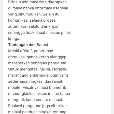
Prinsip minimasi data diterapkan,
di mana hanya informasi esensial
yang dikumpulkan. Selain itu,
komunikasi selama proses
autentikasi selalu dienkripsi
sehingga tidak dapat diakses pihak
ketiga.
Tantangan dan Solusi
Meski efektif, penerapan
otentikasi ganda kerap dianggap
merepotkan sebagian pengguna.
Untuk mengatasi hal ini, Horas88
merancang antarmuka login yang
sederhana, ringkas, dan ramah
mobile. Misalnya, opsi biometrik
memungkinkan akses instan tanpa
mengetik kode secara manual.
Edukasi pengguna juga diberikan
melalui panduan singkat tentang