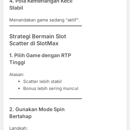
4. Pola Kemenangan Kecil
Stabil
Menandakan game sedang “aktif”.
Strategi Bermain Slot
Scatter di SlotMax
1. Pilih Game dengan RTP
Tinggi
Alasan:
Scatter lebih stabil
Bonus lebih sering muncul
2. Gunakan Mode Spin
Bertahap
Langkah: