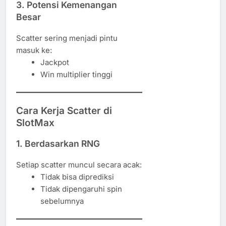
3. Potensi Kemenangan
Besar
Scatter sering menjadi pintu
masuk ke:
Jackpot
Win multiplier tinggi
Cara Kerja Scatter di
SlotMax
1. Berdasarkan RNG
Setiap scatter muncul secara acak:
Tidak bisa diprediksi
Tidak dipengaruhi spin
sebelumnya