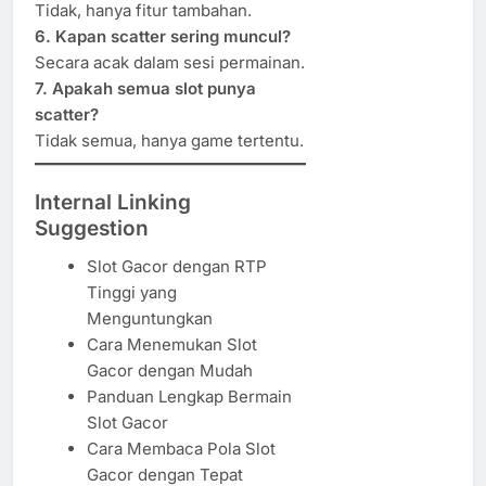
Tidak, hanya fitur tambahan.
6. Kapan scatter sering muncul?
Secara acak dalam sesi permainan.
7. Apakah semua slot punya
scatter?
Tidak semua, hanya game tertentu.
Internal Linking
Suggestion
Slot Gacor dengan RTP
Tinggi yang
Menguntungkan
Cara Menemukan Slot
Gacor dengan Mudah
Panduan Lengkap Bermain
Slot Gacor
Cara Membaca Pola Slot
Gacor dengan Tepat