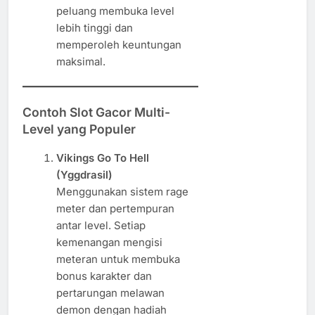
peluang membuka level
lebih tinggi dan
memperoleh keuntungan
maksimal.
Contoh Slot Gacor Multi-
Level yang Populer
Vikings Go To Hell
(Yggdrasil)
Menggunakan sistem rage
meter dan pertempuran
antar level. Setiap
kemenangan mengisi
meteran untuk membuka
bonus karakter dan
pertarungan melawan
demon dengan hadiah