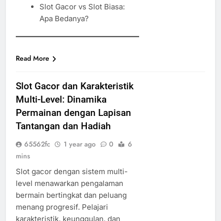
Slot Gacor vs Slot Biasa:
Apa Bedanya?
Read More
Slot Gacor dan Karakteristik
Multi-Level: Dinamika
Permainan dengan Lapisan
Tantangan dan Hadiah
65562fc
1 year ago
0
6
mins
Slot gacor dengan sistem multi-
level menawarkan pengalaman
bermain bertingkat dan peluang
menang progresif. Pelajari
karakteristik, keunggulan, dan