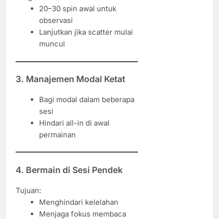
20–30 spin awal untuk
observasi
Lanjutkan jika scatter mulai
muncul
3. Manajemen Modal Ketat
Bagi modal dalam beberapa
sesi
Hindari all-in di awal
permainan
4. Bermain di Sesi Pendek
Tujuan:
Menghindari kelelahan
Menjaga fokus membaca