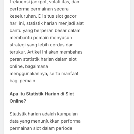
frekuensi jackpot, volatilitas, dan
performa permainan secara
keseluruhan. Di situs slot gacor
hari ini, statistik harian menjadi alat
bantu yang berperan besar dalam
membantu pemain menyusun
strategi yang lebih cerdas dan
terukur. Artikel ini akan membahas
peran statistik harian dalam slot
online, bagaimana
menggunakannya, serta manfaat
bagi pemain.
Apa Itu Statistik Harian di Slot
Online?
Statistik harian adalah kumpulan
data yang menunjukkan performa
permainan slot dalam periode