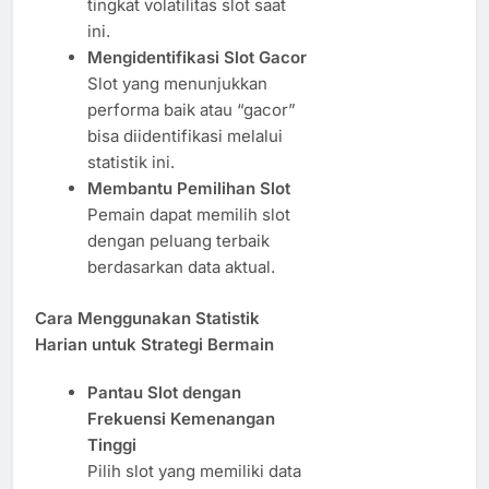
tingkat volatilitas slot saat
ini.
Mengidentifikasi Slot Gacor
Slot yang menunjukkan
performa baik atau “gacor”
bisa diidentifikasi melalui
statistik ini.
Membantu Pemilihan Slot
Pemain dapat memilih slot
dengan peluang terbaik
berdasarkan data aktual.
Cara Menggunakan Statistik
Harian untuk Strategi Bermain
Pantau Slot dengan
Frekuensi Kemenangan
Tinggi
Pilih slot yang memiliki data