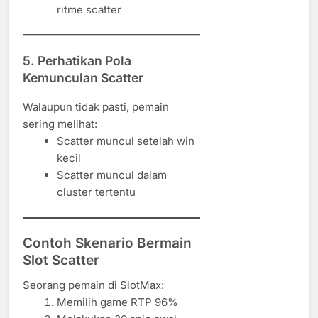
ritme scatter
5. Perhatikan Pola
Kemunculan Scatter
Walaupun tidak pasti, pemain
sering melihat:
Scatter muncul setelah win
kecil
Scatter muncul dalam
cluster tertentu
Contoh Skenario Bermain
Slot Scatter
Seorang pemain di SlotMax:
Memilih game RTP 96%