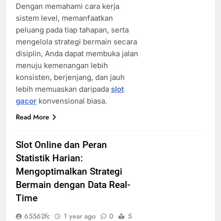
Dengan memahami cara kerja
sistem level, memanfaatkan
peluang pada tiap tahapan, serta
mengelola strategi bermain secara
disiplin, Anda dapat membuka jalan
menuju kemenangan lebih
konsisten, berjenjang, dan jauh
lebih memuaskan daripada
slot
gacor
konvensional biasa.
Read More
Slot Online dan Peran
Statistik Harian:
Mengoptimalkan Strategi
Bermain dengan Data Real-
Time
65562fc
1 year ago
0
5