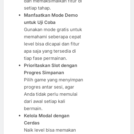
dan memaksimalkan fitur di
setiap tahap.
Manfaatkan Mode Demo
untuk Uji Coba
Gunakan mode gratis untuk
memahami seberapa cepat
level bisa dicapai dan fitur
apa saja yang tersedia di
tiap fase permainan.
Prioritaskan Slot dengan
Progres Simpanan
Pilih game yang menyimpan
progres antar sesi, agar
Anda tidak perlu memulai
dari awal setiap kali
bermain.
Kelola Modal dengan
Cerdas
Naik level bisa memakan