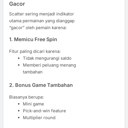
Gacor
Scatter sering menjadi indikator
utama permainan yang dianggap
“gacor” oleh pemain karena:
1. Memicu Free Spin
Fitur paling dicari karena:
Tidak mengurangi saldo
Memberi peluang menang
tambahan
2. Bonus Game Tambahan
Biasanya berupa:
Mini game
Pick-and-win feature
Multiplier round