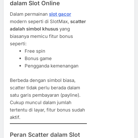
dalam Slot Online
Dalam permainan
slot gacor
modern seperti di SlotMax,
scatter
adalah simbol khusus
yang
biasanya memicu fitur bonus
seperti:
Free spin
Bonus game
Pengganda kemenangan
Berbeda dengan simbol biasa,
scatter tidak perlu berada dalam
satu garis pembayaran (payline).
Cukup muncul dalam jumlah
tertentu di layar, fitur bonus sudah
aktif.
Peran Scatter dalam Slot