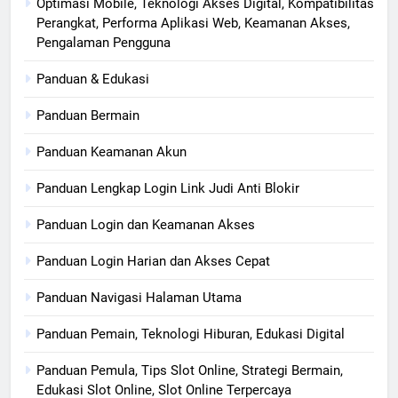
Optimasi Mobile, Teknologi Akses Digital, Kompatibilitas
Perangkat, Performa Aplikasi Web, Keamanan Akses,
Pengalaman Pengguna
Panduan & Edukasi
Panduan Bermain
Panduan Keamanan Akun
Panduan Lengkap Login Link Judi Anti Blokir
Panduan Login dan Keamanan Akses
Panduan Login Harian dan Akses Cepat
Panduan Navigasi Halaman Utama
Panduan Pemain, Teknologi Hiburan, Edukasi Digital
Panduan Pemula, Tips Slot Online, Strategi Bermain,
Edukasi Slot Online, Slot Online Terpercaya