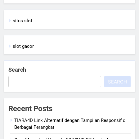
situs slot
slot gacor
Search
SEARCH
Recent Posts
TIARA4D Link Alternatif dengan Tampilan Responsif di
Berbagai Perangkat