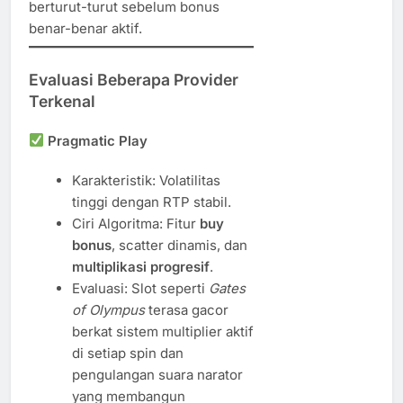
berturut-turut sebelum bonus
benar-benar aktif.
Evaluasi Beberapa Provider
Terkenal
Pragmatic Play
Karakteristik: Volatilitas
tinggi dengan RTP stabil.
Ciri Algoritma: Fitur
buy
bonus
, scatter dinamis, dan
multiplikasi progresif
.
Evaluasi: Slot seperti
Gates
of Olympus
terasa gacor
berkat sistem multiplier aktif
di setiap spin dan
pengulangan suara narator
yang membangun