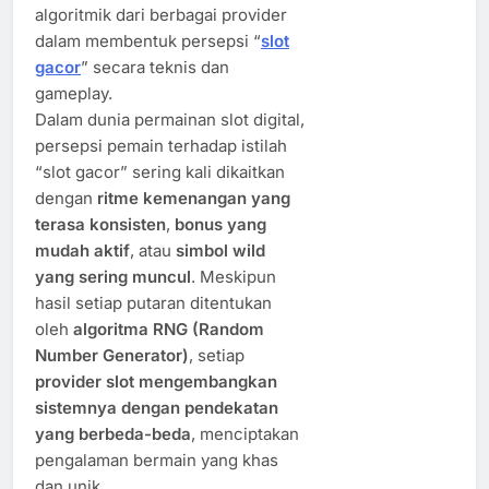
algoritmik dari berbagai provider
dalam membentuk persepsi “
slot
gacor
” secara teknis dan
gameplay.
Dalam dunia permainan slot digital,
persepsi pemain terhadap istilah
“slot gacor” sering kali dikaitkan
dengan
ritme kemenangan yang
terasa konsisten
,
bonus yang
mudah aktif
, atau
simbol wild
yang sering muncul
. Meskipun
hasil setiap putaran ditentukan
oleh
algoritma RNG (Random
Number Generator)
, setiap
provider slot mengembangkan
sistemnya dengan pendekatan
yang berbeda-beda
, menciptakan
pengalaman bermain yang khas
dan unik.