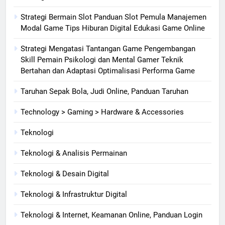
Strategi Bermain Slot Panduan Slot Pemula Manajemen
Modal Game Tips Hiburan Digital Edukasi Game Online
Strategi Mengatasi Tantangan Game Pengembangan
Skill Pemain Psikologi dan Mental Gamer Teknik
Bertahan dan Adaptasi Optimalisasi Performa Game
Taruhan Sepak Bola, Judi Online, Panduan Taruhan
Technology > Gaming > Hardware & Accessories
Teknologi
Teknologi & Analisis Permainan
Teknologi & Desain Digital
Teknologi & Infrastruktur Digital
Teknologi & Internet, Keamanan Online, Panduan Login