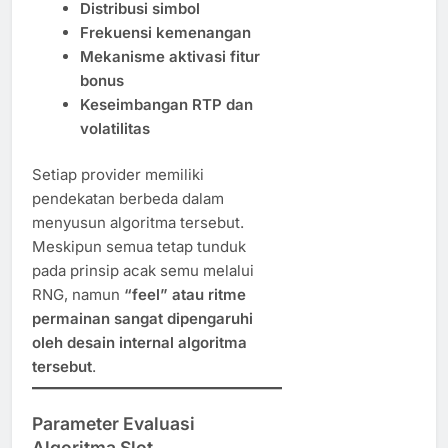
Distribusi simbol
Frekuensi kemenangan
Mekanisme aktivasi fitur
bonus
Keseimbangan RTP dan
volatilitas
Setiap provider memiliki
pendekatan berbeda dalam
menyusun algoritma tersebut.
Meskipun semua tetap tunduk
pada prinsip acak semu melalui
RNG, namun
“feel” atau ritme
permainan sangat dipengaruhi
oleh desain internal algoritma
tersebut
.
Parameter Evaluasi
Algoritma Slot