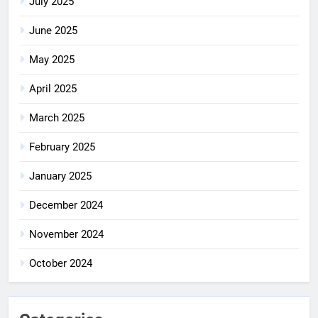
July 2025
June 2025
May 2025
April 2025
March 2025
February 2025
January 2025
December 2024
November 2024
October 2024