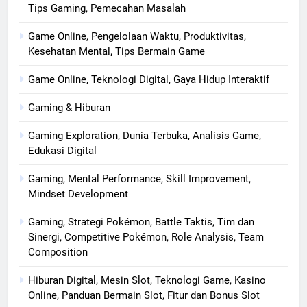
Tips Gaming, Pemecahan Masalah
Game Online, Pengelolaan Waktu, Produktivitas,
Kesehatan Mental, Tips Bermain Game
Game Online, Teknologi Digital, Gaya Hidup Interaktif
Gaming & Hiburan
Gaming Exploration, Dunia Terbuka, Analisis Game,
Edukasi Digital
Gaming, Mental Performance, Skill Improvement,
Mindset Development
Gaming, Strategi Pokémon, Battle Taktis, Tim dan
Sinergi, Competitive Pokémon, Role Analysis, Team
Composition
Hiburan Digital, Mesin Slot, Teknologi Game, Kasino
Online, Panduan Bermain Slot, Fitur dan Bonus Slot