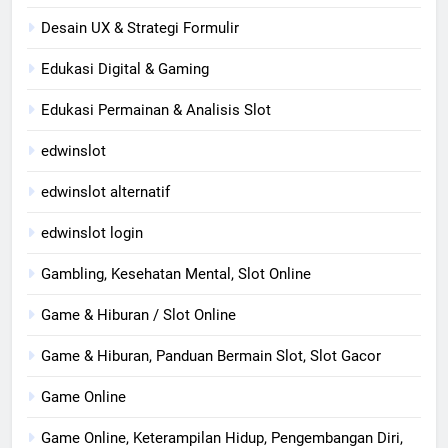
Desain UX & Strategi Formulir
Edukasi Digital & Gaming
Edukasi Permainan & Analisis Slot
edwinslot
edwinslot alternatif
edwinslot login
Gambling, Kesehatan Mental, Slot Online
Game & Hiburan / Slot Online
Game & Hiburan, Panduan Bermain Slot, Slot Gacor
Game Online
Game Online, Keterampilan Hidup, Pengembangan Diri,