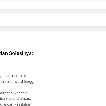
an Solusinya:
yebab dan solusi
 lupa password hingga
erbagai kendala,
tidak bisa diakses
.
ulai dari kesalahan