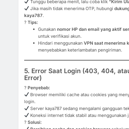
Tunggu beberapa menit, lalu coba klik
“Kirim U
Jika masih tidak menerima OTP, hubungi
dukung
kaya787
.
?
Tips:
Gunakan
nomor HP dan email yang aktif se
untuk verifikasi akun.
Hindari menggunakan
VPN saat menerima 
menyebabkan keterlambatan pengiriman.
5. Error Saat Login (403, 404, at
Error)
?
Penyebab:
Browser memiliki cache atau cookies yang meny
login.
Server kaya787 sedang mengalami gangguan tek
Koneksi internet tidak stabil atau menggunakan j
?
Solusi: