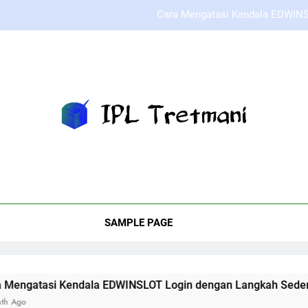
Cara Mengatasi Kendala EDWINS
Panduan Login Edwinslot untuk Peng
Panduan Lengka
TIARA4D Link Alternatif dengan Tam
Cara Mengatasi Kendala EDWINS
Panduan Login Edwinslot untuk Peng
 Tretmani
erawatan IPL Terbaik Untuk Kulit Anda Di IPL Tretmani.
Panduan Lengka
SAMPLE PAGE
Kendala EDWINSLOT Login dengan Langkah Sederhana