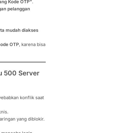
lang Kode OTP”
.
an pelanggan
rta mudah diakses
kode OTP
, karena bisa
au 500 Server
ebabkan konflik saat
nis.
aringan yang diblokir.