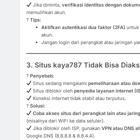
Jika diminta,
verifikasi identitas dengan dokum
memulihkan akun.
?
Tips:
Aktifkan autentikasi dua faktor (2FA)
untuk
akun.
Jangan login dari perangkat atau jaringan ya
3. Situs kaya787 Tidak Bisa Diak
?
Penyebab:
Situs sedang mengalami
pemeliharaan atau do
Situs diblokir oleh
penyedia layanan internet (I
Koneksi internet tidak stabil atau terputus.
?
Solusi:
Coba akses situs dari perangkat lain atau jari
(misalnya dari WiFi ke data seluler).
Jika diblokir oleh ISP, gunakan
VPN atau DNS alt
Google DNS (8.8.8.8 & 8.8.4.4).