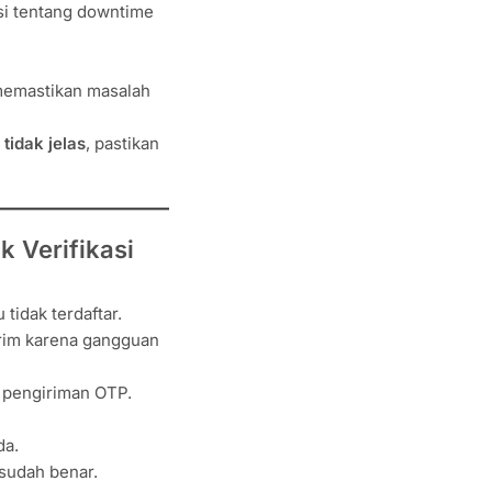
si tentang downtime
memastikan masalah
tidak jelas
, pastikan
 Verifikasi
tidak terdaftar.
irim karena gangguan
 pengiriman OTP.
da.
sudah benar.