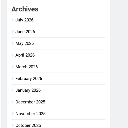
Archives
July 2026
June 2026
May 2026
April 2026
March 2026
February 2026
January 2026
December 2025
November 2025
October 2025