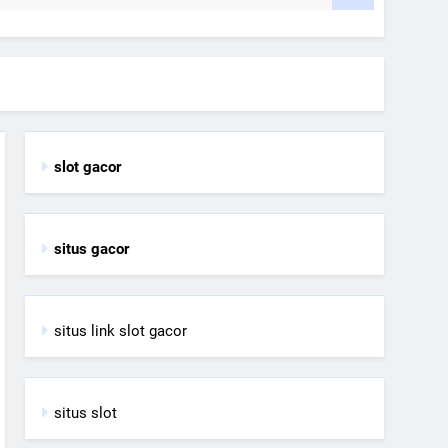
slot gacor
situs gacor
situs link slot gacor
situs slot