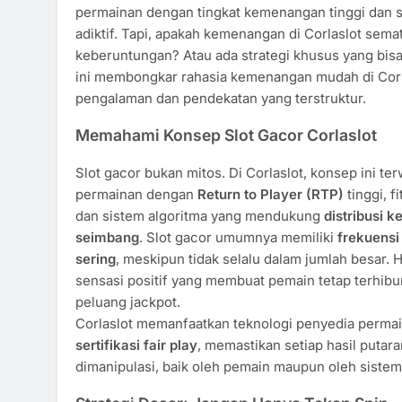
permainan dengan tingkat kemenangan tinggi dan 
adiktif. Tapi, apakah kemenangan di Corlaslot sema
keberuntungan? Atau ada strategi khusus yang bisa
ini membongkar rahasia kemenangan mudah di Corl
pengalaman dan pendekatan yang terstruktur.
Memahami Konsep Slot Gacor Corlaslot
Slot gacor bukan mitos. Di Corlaslot, konsep ini te
permainan dengan
Return to Player (RTP)
tinggi, fi
dan sistem algoritma yang mendukung
distribusi 
seimbang
. Slot gacor umumnya memiliki
frekuensi
sering
, meskipun tidak selalu dalam jumlah besar. 
sensasi positif yang membuat pemain tetap terhibu
peluang jackpot.
Corlaslot memanfaatkan teknologi penyedia perma
sertifikasi fair play
, memastikan setiap hasil putara
dimanipulasi, baik oleh pemain maupun oleh sistem