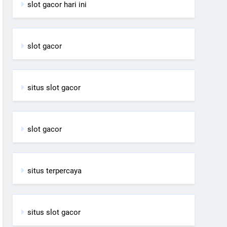
slot gacor hari ini
slot gacor
situs slot gacor
slot gacor
situs terpercaya
situs slot gacor