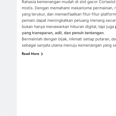
Rahasia kemenangan mudah di slot gacor Corlaslot t
mistis. Dengan memahami mekanisme permainan, m
yang terukur, dan memanfaatkan fitur-fitur platfor
pemain dapat meningkatkan peluang menang secara 
bukan hanya menawarkan hiburan digital, tapi juga
yang transparan, adil, dan penuh tantangan
.
Bermainlah dengan bijak, nikmati setiap putaran, da
sebagai senjata utama menuju kemenangan yang sel
Read More