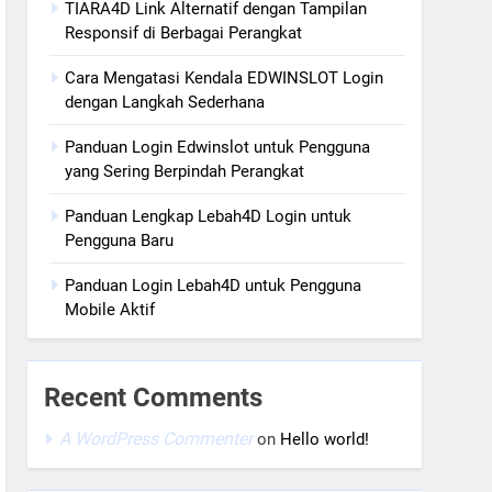
TIARA4D Link Alternatif dengan Tampilan
Responsif di Berbagai Perangkat
Cara Mengatasi Kendala EDWINSLOT Login
dengan Langkah Sederhana
Panduan Login Edwinslot untuk Pengguna
yang Sering Berpindah Perangkat
Panduan Lengkap Lebah4D Login untuk
Pengguna Baru
Panduan Login Lebah4D untuk Pengguna
Mobile Aktif
Recent Comments
A WordPress Commenter
on
Hello world!