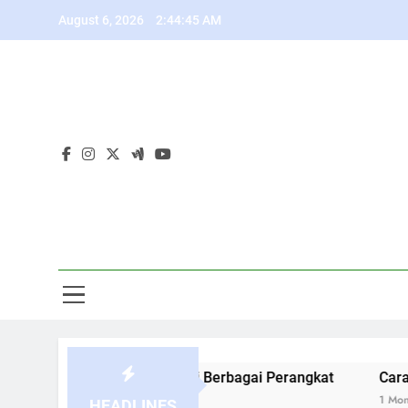
Skip
August 6, 2026
2:44:46 AM
to
content
IPL
Dapatkan P
Tampilan Responsif di Berbagai Perangkat
Cara Mengat
1 Month Ago
HEADLINES