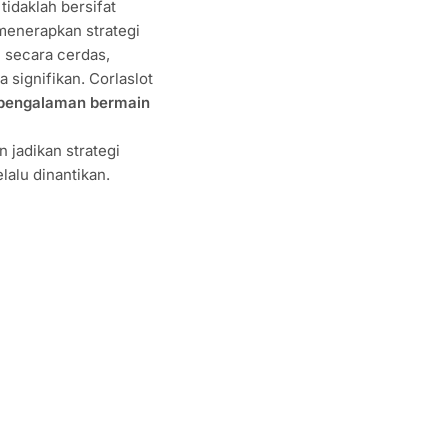
idaklah bersifat
enerapkan strategi
m secara cerdas,
signifikan. Corlaslot
pengalaman bermain
n jadikan strategi
alu dinantikan.