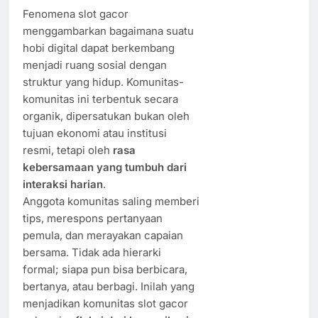
Fenomena slot gacor
menggambarkan bagaimana suatu
hobi digital dapat berkembang
menjadi ruang sosial dengan
struktur yang hidup. Komunitas-
komunitas ini terbentuk secara
organik, dipersatukan bukan oleh
tujuan ekonomi atau institusi
resmi, tetapi oleh
rasa
kebersamaan yang tumbuh dari
interaksi harian
.
Anggota komunitas saling memberi
tips, merespons pertanyaan
pemula, dan merayakan capaian
bersama. Tidak ada hierarki
formal; siapa pun bisa berbicara,
bertanya, atau berbagi. Inilah yang
menjadikan komunitas slot gacor