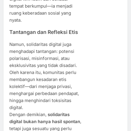
tempat berkumpul—ia menjadi
ruang keberadaan sosial yang
nyata.
Tantangan dan Refleksi Etis
Namun, solidaritas digital juga
menghadapi tantangan: potensi
polarisasi, misinformasi, atau
eksklusivitas yang tidak disadari.
Oleh karena itu, komunitas perlu
membangun kesadaran etis
kolektif—dari menjaga privasi,
menghargai perbedaan pendapat,
hingga menghindari toksisitas
digital.
Dengan demikian,
solidaritas
digital bukan hanya hasil spontan
,
tetapi juga sesuatu yang perlu