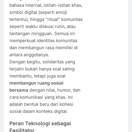
bahasa internal, istilah-istilah khas,
simbol digital (seperti emoji
tertentu), hingga “ritual” komunitas
seperti waktu diskusi rutin, atau
tantangan mingguan. Semua ini
memperkuat identitas komunitas
dan membangun rasa memiliki di
antara anggotanya.
Dengan begitu, solidaritas yang
terjalin bukan hanya soal saling
membantu, tetapi juga soal
membangun ruang sosial
bersama
dengan nilai, humor, dan
cara komunikasi yang khas. Ini
adalah bentuk baru dari kohesi
sosial dalam konteks digital.
Peran Teknologi sebagai
Fasilitator