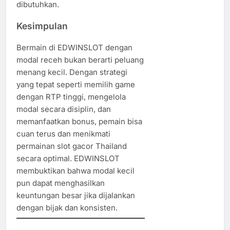
dibutuhkan.
Kesimpulan
Bermain di EDWINSLOT dengan
modal receh bukan berarti peluang
menang kecil. Dengan strategi
yang tepat seperti memilih game
dengan RTP tinggi, mengelola
modal secara disiplin, dan
memanfaatkan bonus, pemain bisa
cuan terus dan menikmati
permainan slot gacor Thailand
secara optimal. EDWINSLOT
membuktikan bahwa modal kecil
pun dapat menghasilkan
keuntungan besar jika dijalankan
dengan bijak dan konsisten.