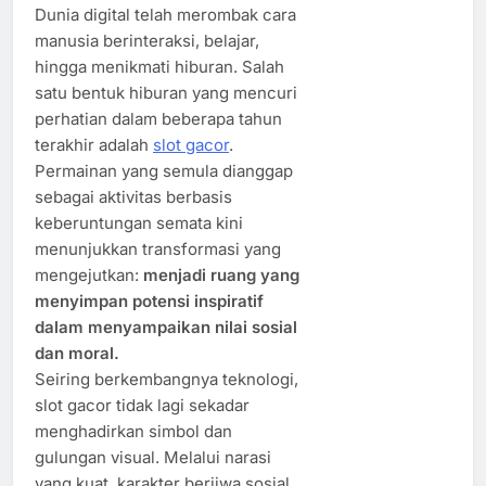
Dunia digital telah merombak cara
manusia berinteraksi, belajar,
hingga menikmati hiburan. Salah
satu bentuk hiburan yang mencuri
perhatian dalam beberapa tahun
terakhir adalah
slot gacor
.
Permainan yang semula dianggap
sebagai aktivitas berbasis
keberuntungan semata kini
menunjukkan transformasi yang
mengejutkan:
menjadi ruang yang
menyimpan potensi inspiratif
dalam menyampaikan nilai sosial
dan moral.
Seiring berkembangnya teknologi,
slot gacor tidak lagi sekadar
menghadirkan simbol dan
gulungan visual. Melalui narasi
yang kuat, karakter berjiwa sosial,