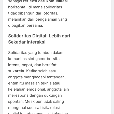
sebagai
refleksi dari komunikasi
horizontal
, di mana solidaritas
tidak dibangun dari otoritas,
melainkan dari pengalaman yang
dibagikan bersama.
Solidaritas Digital: Lebih dari
Sekadar Interaksi
Solidaritas yang tumbuh dalam
komunitas slot gacor bersifat
intens, cepat, dan bersifat
sukarela
. Ketika salah satu
anggota menghadapi tantangan,
entah itu masalah teknis atau
kelelahan emosional, anggota lain
merespons dengan dukungan
spontan. Meskipun tidak saling
mengenal secara fisik, relasi
digital ini tetap memiliki kekuatan