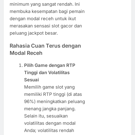
minimum yang sangat rendah. Ini
membuka kesempatan bagi pemain
dengan modal receh untuk ikut
merasakan sensasi slot gacor dan
peluang jackpot besar.
Rahasia Cuan Terus dengan
Modal Receh
Pilih Game dengan RTP
Tinggi dan Volatilitas
Sesuai
Memilih game slot yang
memiliki RTP tinggi (di atas
96%) meningkatkan peluang
menang jangka panjang.
Selain itu, sesuaikan
volatilitas dengan modal
Anda; volatilitas rendah