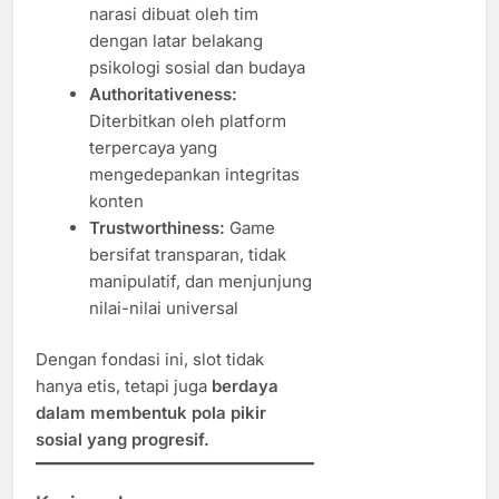
narasi dibuat oleh tim
dengan latar belakang
psikologi sosial dan budaya
Authoritativeness:
Diterbitkan oleh platform
terpercaya yang
mengedepankan integritas
konten
Trustworthiness:
Game
bersifat transparan, tidak
manipulatif, dan menjunjung
nilai-nilai universal
Dengan fondasi ini, slot tidak
hanya etis, tetapi juga
berdaya
dalam membentuk pola pikir
sosial yang progresif.