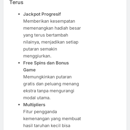
Terus
Jackpot Progresif
Memberikan kesempatan
memenangkan hadiah besar
yang terus bertambah
nilainya, menjadikan setiap
putaran semakin
menggiurkan.
Free Spins dan Bonus
Game
Memungkinkan putaran
gratis dan peluang menang
ekstra tanpa mengurangi
modal utama.
Multipliers
Fitur pengganda
kemenangan yang membuat
hasil taruhan kecil bisa