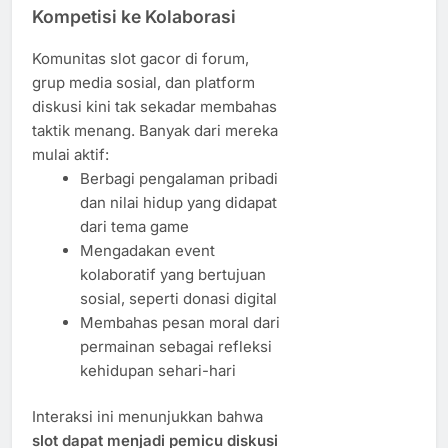
Kompetisi ke Kolaborasi
Komunitas slot gacor di forum,
grup media sosial, dan platform
diskusi kini tak sekadar membahas
taktik menang. Banyak dari mereka
mulai aktif:
Berbagi pengalaman pribadi
dan nilai hidup yang didapat
dari tema game
Mengadakan event
kolaboratif yang bertujuan
sosial, seperti donasi digital
Membahas pesan moral dari
permainan sebagai refleksi
kehidupan sehari-hari
Interaksi ini menunjukkan bahwa
slot dapat menjadi pemicu diskusi