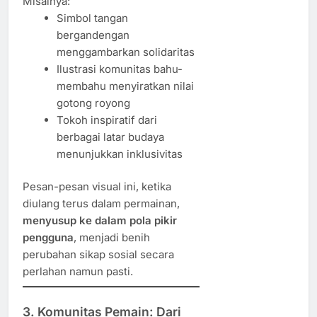
Misalnya:
Simbol tangan
bergandengan
menggambarkan solidaritas
Ilustrasi komunitas bahu-
membahu menyiratkan nilai
gotong royong
Tokoh inspiratif dari
berbagai latar budaya
menunjukkan inklusivitas
Pesan-pesan visual ini, ketika
diulang terus dalam permainan,
menyusup ke dalam pola pikir
pengguna
, menjadi benih
perubahan sikap sosial secara
perlahan namun pasti.
3.
Komunitas Pemain: Dari