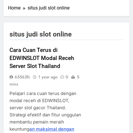
Home
situs judi slot online
situs judi slot online
Cara Cuan Terus di
EDWINSLOT Modal Receh
Server Slot Thailand
65562fc
1 year ago
0
5
mins
Pelajari cara cuan terus dengan
modal receh di EDWINSLOT,
server slot gacor Thailand.
Strategi efektif dan fitur unggulan
membantu pemain meraih
keuntung
an maksimal dengan