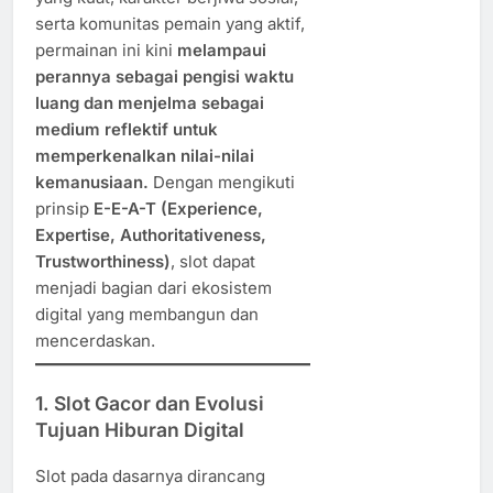
serta komunitas pemain yang aktif,
permainan ini kini
melampaui
perannya sebagai pengisi waktu
luang dan menjelma sebagai
medium reflektif untuk
memperkenalkan nilai-nilai
kemanusiaan.
Dengan mengikuti
prinsip
E-E-A-T (Experience,
Expertise, Authoritativeness,
Trustworthiness)
, slot dapat
menjadi bagian dari ekosistem
digital yang membangun dan
mencerdaskan.
1.
Slot Gacor dan Evolusi
Tujuan Hiburan Digital
Slot pada dasarnya dirancang