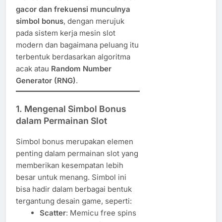
gacor dan frekuensi munculnya
simbol bonus
, dengan merujuk
pada sistem kerja mesin slot
modern dan bagaimana peluang itu
terbentuk berdasarkan algoritma
acak atau
Random Number
Generator (RNG)
.
1. Mengenal Simbol Bonus
dalam Permainan Slot
Simbol bonus merupakan elemen
penting dalam permainan slot yang
memberikan kesempatan lebih
besar untuk menang. Simbol ini
bisa hadir dalam berbagai bentuk
tergantung desain game, seperti:
Scatter
: Memicu free spins