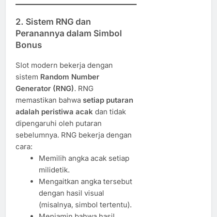
2. Sistem RNG dan
Peranannya dalam Simbol
Bonus
Slot modern bekerja dengan
sistem
Random Number
Generator (RNG)
. RNG
memastikan bahwa
setiap putaran
adalah peristiwa acak
dan tidak
dipengaruhi oleh putaran
sebelumnya. RNG bekerja dengan
cara:
Memilih angka acak setiap
milidetik.
Mengaitkan angka tersebut
dengan hasil visual
(misalnya, simbol tertentu).
Menjamin bahwa hasil