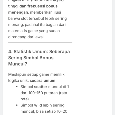
tinggi dan frekuensi bonus
menengah
, memberikan ilusi
bahwa slot tersebut lebih sering
menang, padahal itu bagian dari
matematis game yang sudah
dirancang dari awal.
4. Statistik Umum: Seberapa
Sering Simbol Bonus
Muncul?
Meskipun setiap game memiliki
logika unik,
secara umum
:
Simbol
scatter
muncul di 1
dari 100–150 putaran (rata-
rata).
Simbol
wild
lebih sering
muncul, bisa setiap 10–20