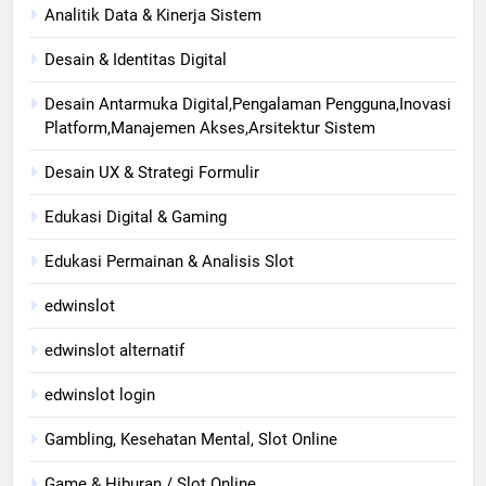
Analitik Data & Kinerja Sistem
Desain & Identitas Digital
Desain Antarmuka Digital,Pengalaman Pengguna,Inovasi
Platform,Manajemen Akses,Arsitektur Sistem
Desain UX & Strategi Formulir
Edukasi Digital & Gaming
Edukasi Permainan & Analisis Slot
edwinslot
edwinslot alternatif
edwinslot login
Gambling, Kesehatan Mental, Slot Online
Game & Hiburan / Slot Online