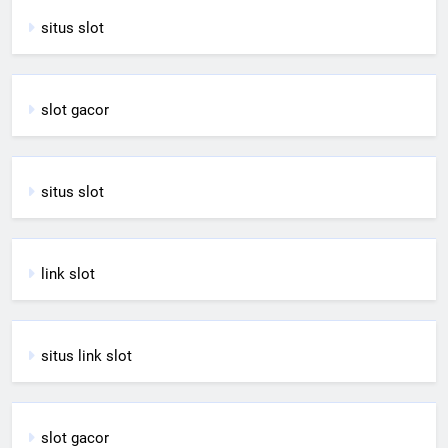
situs slot
slot gacor
situs slot
link slot
situs link slot
slot gacor