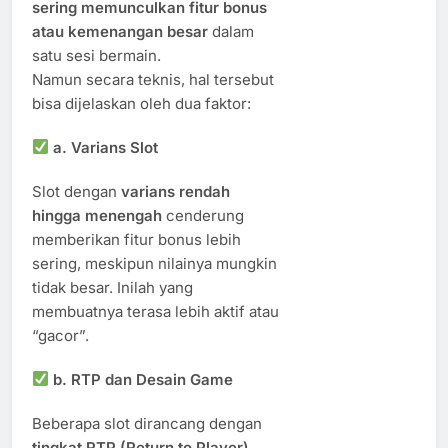
sering memunculkan fitur bonus
atau kemenangan besar
dalam
satu sesi bermain.
Namun secara teknis, hal tersebut
bisa dijelaskan oleh dua faktor:
a. Varians Slot
Slot dengan
varians rendah
hingga menengah
cenderung
memberikan fitur bonus lebih
sering, meskipun nilainya mungkin
tidak besar. Inilah yang
membuatnya terasa lebih aktif atau
“gacor”.
b. RTP dan Desain Game
Beberapa slot dirancang dengan
tingkat RTP (Return to Player)