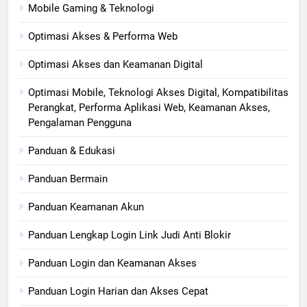
Mobile Gaming & Teknologi
Optimasi Akses & Performa Web
Optimasi Akses dan Keamanan Digital
Optimasi Mobile, Teknologi Akses Digital, Kompatibilitas
Perangkat, Performa Aplikasi Web, Keamanan Akses,
Pengalaman Pengguna
Panduan & Edukasi
Panduan Bermain
Panduan Keamanan Akun
Panduan Lengkap Login Link Judi Anti Blokir
Panduan Login dan Keamanan Akses
Panduan Login Harian dan Akses Cepat