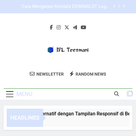
Skip
Panduan Login Edwinslot untuk Pengguna yang
to
Sering Berpindah Perangkat
content
Panduan Lengkap Lebah4D Login untuk Pengguna
Baru
TIARA4D Link Alternatif dengan Tampilan
Responsif di Berbagai Perangkat
Cara Mengatasi Kendala EDWINSLOT Login
dengan Langkah Sederhana
Panduan Login Edwinslot untuk Pengguna yang
Sering Berpindah Perangkat
IPL Tretmani
Dapatkan Perawatan IPL Terbaik Untuk Kulit
Panduan Lengkap Lebah4D Login untuk Pengguna
NEWSLETTER
RANDOM NEWS
Baru
Anda Di IPL Tretmani.
MENU
ARA4D Link Alternatif dengan Tampilan Responsif di Berbaga
HEADLINES
Weeks Ago