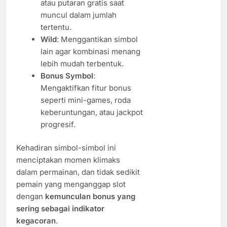
atau putaran gratis saat
muncul dalam jumlah
tertentu.
Wild
: Menggantikan simbol
lain agar kombinasi menang
lebih mudah terbentuk.
Bonus Symbol
:
Mengaktifkan fitur bonus
seperti mini-games, roda
keberuntungan, atau jackpot
progresif.
Kehadiran simbol-simbol ini
menciptakan momen klimaks
dalam permainan, dan tidak sedikit
pemain yang menganggap slot
dengan
kemunculan bonus yang
sering sebagai indikator
kegacoran
.