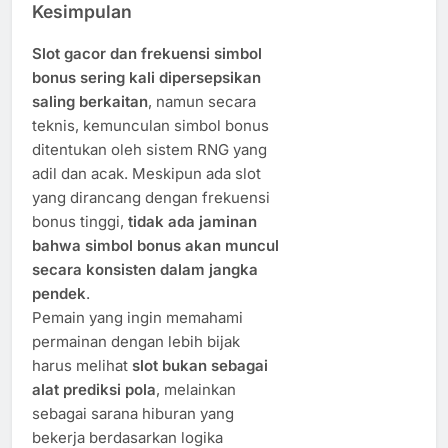
Kesimpulan
Slot gacor dan frekuensi simbol
bonus sering kali dipersepsikan
saling berkaitan
, namun secara
teknis, kemunculan simbol bonus
ditentukan oleh sistem RNG yang
adil dan acak. Meskipun ada slot
yang dirancang dengan frekuensi
bonus tinggi,
tidak ada jaminan
bahwa simbol bonus akan muncul
secara konsisten dalam jangka
pendek
.
Pemain yang ingin memahami
permainan dengan lebih bijak
harus melihat
slot bukan sebagai
alat prediksi pola
, melainkan
sebagai sarana hiburan yang
bekerja berdasarkan logika