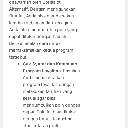
ditawarkan oleh Corlaslot
Alternatif. Dengan menggunakan
fitur ini, Anda bisa mendapatkan
kembali sebagian dari kerugian
Anda atau memperoleh poin yang
dapat ditukar dengan hadiah.
Berikut adalah cara untuk
memaksimalkan kedua program
tersebut:
Cek Syarat dan Ketentuan
Program Loyalitas
: Pastikan
Anda memanfaatkan
program loyalitas dengan
melakukan taruhan yang
sesuai agar bisa
mengumpulkan poin dengan
cepat. Poin ini bisa ditukar
dengan bonus tambahan
atau putaran gratis.