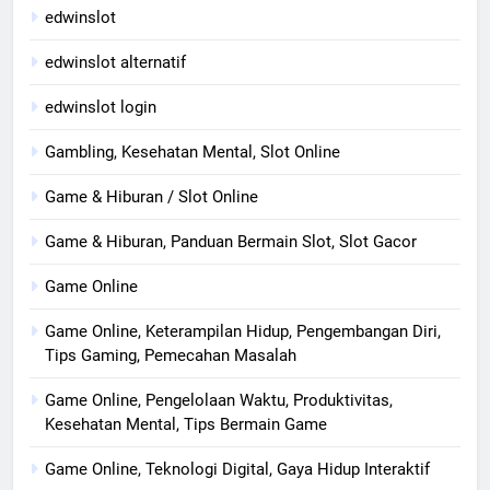
edwinslot
edwinslot alternatif
edwinslot login
Gambling, Kesehatan Mental, Slot Online
Game & Hiburan / Slot Online
Game & Hiburan, Panduan Bermain Slot, Slot Gacor
Game Online
Game Online, Keterampilan Hidup, Pengembangan Diri,
Tips Gaming, Pemecahan Masalah
Game Online, Pengelolaan Waktu, Produktivitas,
Kesehatan Mental, Tips Bermain Game
Game Online, Teknologi Digital, Gaya Hidup Interaktif