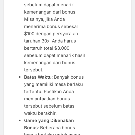
sebelum dapat menarik
kemenangan dari bonus.
Misalnya, jika Anda
menerima bonus sebesar
$100 dengan persyaratan
taruhan 30x, Anda harus
bertaruh total $3.000
sebelum dapat menarik hasil
kemenangan dari bonus
tersebut.
Batas Waktu
: Banyak bonus
yang memiliki masa berlaku
tertentu. Pastikan Anda
memanfaatkan bonus
tersebut sebelum batas
waktu berakhir.
Game yang Dikenakan
Bonus
: Beberapa bonus
hanya berlaku untuk game