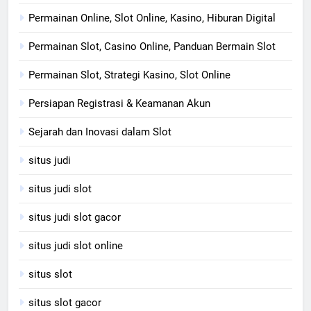
Permainan Online, Slot Online, Kasino, Hiburan Digital
Permainan Slot, Casino Online, Panduan Bermain Slot
Permainan Slot, Strategi Kasino, Slot Online
Persiapan Registrasi & Keamanan Akun
Sejarah dan Inovasi dalam Slot
situs judi
situs judi slot
situs judi slot gacor
situs judi slot online
situs slot
situs slot gacor