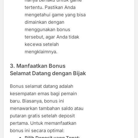
tertentu. Pastikan Anda
mengetahui game yang bisa
dimainkan dengan
menggunakan bonus
tersebut, agar Anda tidak
kecewa setelah
mengklaimnya.
3.
Manfaatkan Bonus
Selamat Datang dengan Bijak
Bonus selamat datang adalah
kesempatan emas bagi pemain
baru. Biasanya, bonus ini
menawarkan tambahan saldo atau
putaran gratis setelah deposit
pertama. Untuk memanfaatkan
bonus ini secara optimal:
Pilih Deposit yang Tepat
: