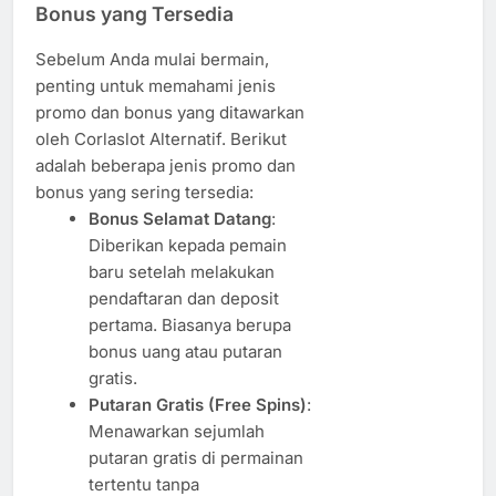
Bonus yang Tersedia
Sebelum Anda mulai bermain,
penting untuk memahami jenis
promo dan bonus yang ditawarkan
oleh Corlaslot Alternatif. Berikut
adalah beberapa jenis promo dan
bonus yang sering tersedia:
Bonus Selamat Datang
:
Diberikan kepada pemain
baru setelah melakukan
pendaftaran dan deposit
pertama. Biasanya berupa
bonus uang atau putaran
gratis.
Putaran Gratis (Free Spins)
:
Menawarkan sejumlah
putaran gratis di permainan
tertentu tanpa