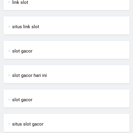
link slot
situs link slot
slot gacor
slot gacor hari ini
slot gacor
situs slot gacor