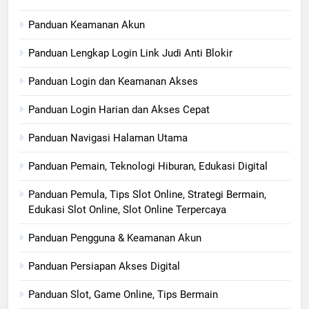
Panduan Keamanan Akun
Panduan Lengkap Login Link Judi Anti Blokir
Panduan Login dan Keamanan Akses
Panduan Login Harian dan Akses Cepat
Panduan Navigasi Halaman Utama
Panduan Pemain, Teknologi Hiburan, Edukasi Digital
Panduan Pemula, Tips Slot Online, Strategi Bermain,
Edukasi Slot Online, Slot Online Terpercaya
Panduan Pengguna & Keamanan Akun
Panduan Persiapan Akses Digital
Panduan Slot, Game Online, Tips Bermain