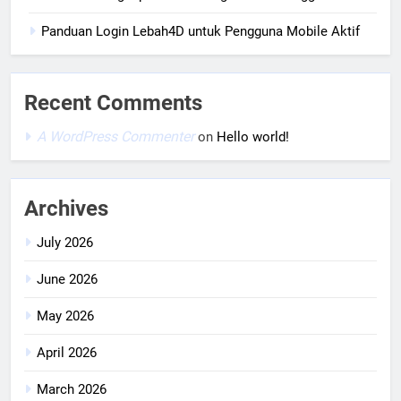
Panduan Login Lebah4D untuk Pengguna Mobile Aktif
Recent Comments
A WordPress Commenter
on
Hello world!
Archives
July 2026
June 2026
May 2026
April 2026
March 2026