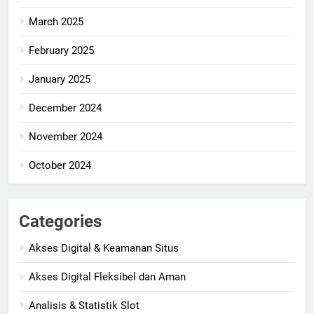
March 2025
February 2025
January 2025
December 2024
November 2024
October 2024
Categories
Akses Digital & Keamanan Situs
Akses Digital Fleksibel dan Aman
Analisis & Statistik Slot