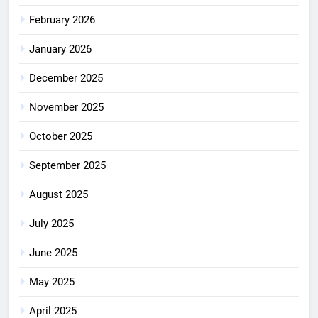
February 2026
January 2026
December 2025
November 2025
October 2025
September 2025
August 2025
July 2025
June 2025
May 2025
April 2025