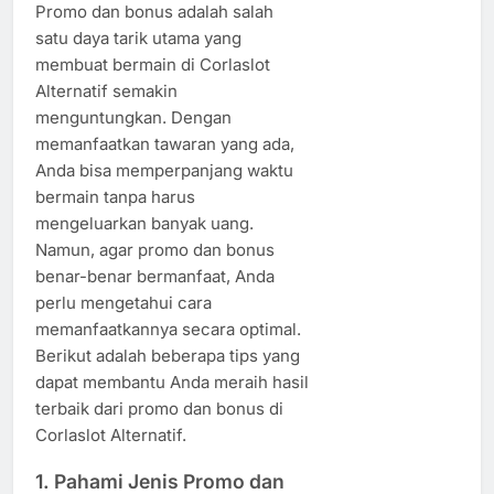
Promo dan bonus adalah salah
satu daya tarik utama yang
membuat bermain di Corlaslot
Alternatif semakin
menguntungkan. Dengan
memanfaatkan tawaran yang ada,
Anda bisa memperpanjang waktu
bermain tanpa harus
mengeluarkan banyak uang.
Namun, agar promo dan bonus
benar-benar bermanfaat, Anda
perlu mengetahui cara
memanfaatkannya secara optimal.
Berikut adalah beberapa tips yang
dapat membantu Anda meraih hasil
terbaik dari promo dan bonus di
Corlaslot Alternatif.
1.
Pahami Jenis Promo dan