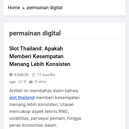
Home
permainan digital
permainan digital
Slot Thailand: Apakah
Memberi Kesempatan
Menang Lebih Konsisten
65562fc
11 months
ago
0
5 mins
Artikel ini membahas klaim bahwa
slot thailand
memberi kesempatan
menang lebih konsisten. Ulasan
mencakup aspek teknis RNG,
volatilitas, persepsi pemain, hingga
peran komunitas dalam