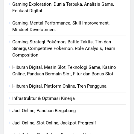
Gaming Exploration, Dunia Terbuka, Analisis Game,
Edukasi Digital
Gaming, Mental Performance, Skill Improvement,
Mindset Development
Gaming, Strategi Pokémon, Battle Taktis, Tim dan
Sinergi, Competitive Pokémon, Role Analysis, Team
Composition
Hiburan Digital, Mesin Slot, Teknologi Game, Kasino
Online, Panduan Bermain Slot, Fitur dan Bonus Slot
Hiburan Digital, Platform Online, Tren Pengguna
Infrastruktur & Optimasi Kinerja
Judi Online, Panduan Bergabung
Judi Online, Slot Online, Jackpot Progresif