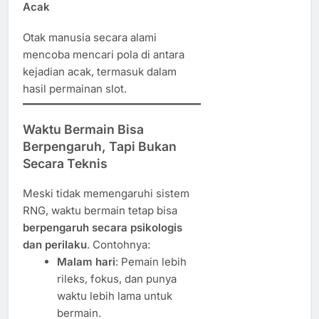
Acak
Otak manusia secara alami
mencoba mencari pola di antara
kejadian acak, termasuk dalam
hasil permainan slot.
Waktu Bermain Bisa
Berpengaruh, Tapi Bukan
Secara Teknis
Meski tidak memengaruhi sistem
RNG, waktu bermain tetap bisa
berpengaruh secara psikologis
dan perilaku
. Contohnya:
Malam hari
: Pemain lebih
rileks, fokus, dan punya
waktu lebih lama untuk
bermain.