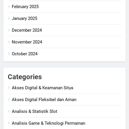
February 2025
January 2025
December 2024
November 2024
October 2024
Categories
Akses Digital & Keamanan Situs
Akses Digital Fleksibel dan Aman
Analisis & Statistik Slot
Analisis Game & Teknologi Permainan