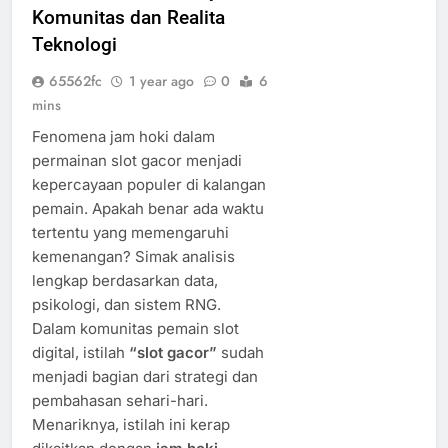
Komunitas dan Realita
Teknologi
65562fc
1 year ago
0
6
mins
Fenomena jam hoki dalam
permainan slot gacor menjadi
kepercayaan populer di kalangan
pemain. Apakah benar ada waktu
tertentu yang memengaruhi
kemenangan? Simak analisis
lengkap berdasarkan data,
psikologi, dan sistem RNG.
Dalam komunitas pemain slot
digital, istilah
“slot gacor”
sudah
menjadi bagian dari strategi dan
pembahasan sehari-hari.
Menariknya, istilah ini kerap