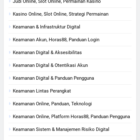
Judi Online, Slot Online, Permainan Kasino
Kasino Online, Slot Online, Strategi Permainan
Keamanan & Infrastruktur Digital
Keamanan Akun, Horas88, Panduan Login
Keamanan Digital & Aksesibilitas
Keamanan Digital & Otentikasi Akun
Keamanan Digital & Panduan Pengguna
Keamanan Lintas Perangkat
Keamanan Online, Panduan, Teknologi
Keamanan Online, Platform Horas88, Panduan Pengguna
Keamanan Sistem & Manajemen Risiko Digital