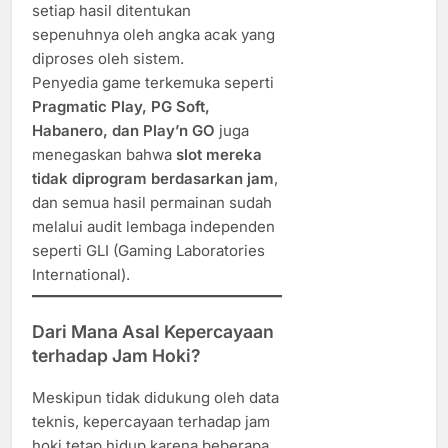
setiap hasil ditentukan
sepenuhnya oleh angka acak yang
diproses oleh sistem.
Penyedia game terkemuka seperti
Pragmatic Play, PG Soft,
Habanero, dan Play’n GO
juga
menegaskan bahwa
slot mereka
tidak diprogram berdasarkan jam
,
dan semua hasil permainan sudah
melalui audit lembaga independen
seperti GLI (Gaming Laboratories
International).
Dari Mana Asal Kepercayaan
terhadap Jam Hoki?
Meskipun tidak didukung oleh data
teknis, kepercayaan terhadap jam
hoki tetap hidup karena beberapa