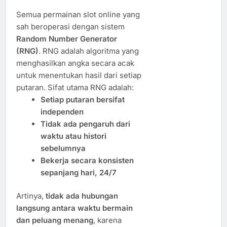
Semua permainan slot online yang
sah beroperasi dengan sistem
Random Number Generator
(RNG)
. RNG adalah algoritma yang
menghasilkan angka secara acak
untuk menentukan hasil dari setiap
putaran. Sifat utama RNG adalah:
Setiap putaran bersifat
independen
Tidak ada pengaruh dari
waktu atau histori
sebelumnya
Bekerja secara konsisten
sepanjang hari, 24/7
Artinya,
tidak ada hubungan
langsung antara waktu bermain
dan peluang menang
, karena