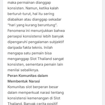
maka permainan dianggap
konsisten. Namun, ketika kalah
berturut-turut, hal itu sering
diabaikan atau dianggap sekadar
“hari yang kurang beruntung”.
Fenomena ini menunjukkan bahwa
persepsi konsistensi lebih banyak
dipengaruhi pengalaman subjektif
daripada fakta teknis. Inilah
mengapa satu pemain bisa
menganggap Slot Thailand sangat
konsisten, sementara pemain lain
menilai sebaliknya.
Peran Komunitas dalam
Membentuk Narasi
Komunitas slot berperan besar
dalam memperkuat narasi tentang
konsistensi kemenangan di Slot
Thailand. Banyak cerita positif