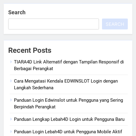
Search
SEARCH
Recent Posts
TIARA4D Link Alternatif dengan Tampilan Responsif di
Berbagai Perangkat
Cara Mengatasi Kendala EDWINSLOT Login dengan
Langkah Sederhana
Panduan Login Edwinslot untuk Pengguna yang Sering
Berpindah Perangkat
Panduan Lengkap Lebah4D Login untuk Pengguna Baru
Panduan Login Lebah4D untuk Pengguna Mobile Aktif