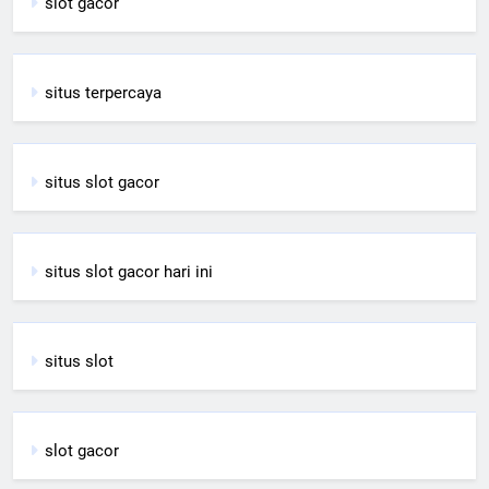
slot gacor
situs terpercaya
situs slot gacor
situs slot gacor hari ini
situs slot
slot gacor