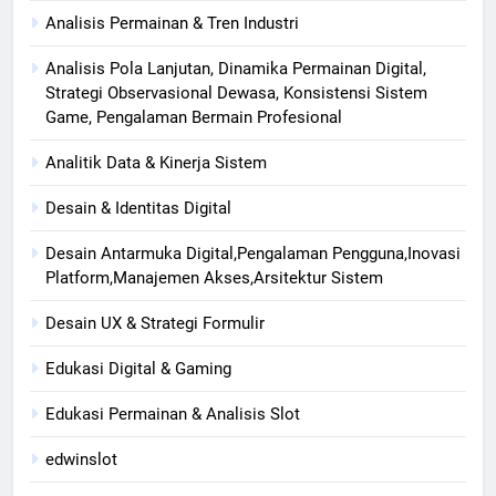
Analisis Permainan & Tren Industri
Analisis Pola Lanjutan, Dinamika Permainan Digital,
Strategi Observasional Dewasa, Konsistensi Sistem
Game, Pengalaman Bermain Profesional
Analitik Data & Kinerja Sistem
Desain & Identitas Digital
Desain Antarmuka Digital,Pengalaman Pengguna,Inovasi
Platform,Manajemen Akses,Arsitektur Sistem
Desain UX & Strategi Formulir
Edukasi Digital & Gaming
Edukasi Permainan & Analisis Slot
edwinslot