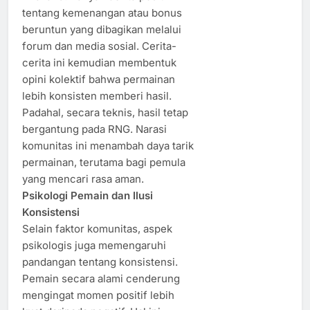
tentang kemenangan atau bonus
beruntun yang dibagikan melalui
forum dan media sosial. Cerita-
cerita ini kemudian membentuk
opini kolektif bahwa permainan
lebih konsisten memberi hasil.
Padahal, secara teknis, hasil tetap
bergantung pada RNG. Narasi
komunitas ini menambah daya tarik
permainan, terutama bagi pemula
yang mencari rasa aman.
Psikologi Pemain dan Ilusi
Konsistensi
Selain faktor komunitas, aspek
psikologis juga memengaruhi
pandangan tentang konsistensi.
Pemain secara alami cenderung
mengingat momen positif lebih