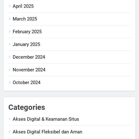
April 2025
March 2025
February 2025
January 2025
December 2024
November 2024
October 2024
Categories
Akses Digital & Keamanan Situs
Akses Digital Fleksibel dan Aman