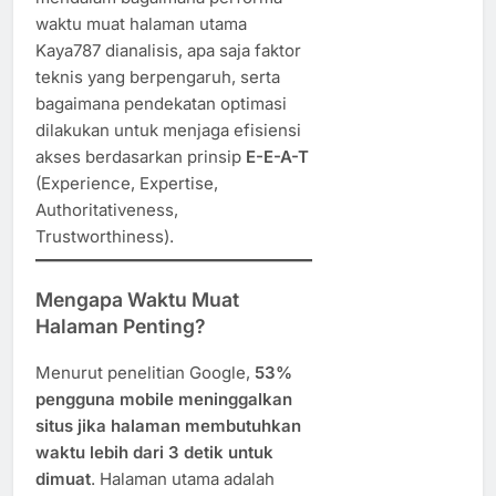
waktu muat halaman utama
Kaya787 dianalisis, apa saja faktor
teknis yang berpengaruh, serta
bagaimana pendekatan optimasi
dilakukan untuk menjaga efisiensi
akses berdasarkan prinsip
E-E-A-T
(Experience, Expertise,
Authoritativeness,
Trustworthiness).
Mengapa Waktu Muat
Halaman Penting?
Menurut penelitian Google,
53%
pengguna mobile meninggalkan
situs jika halaman membutuhkan
waktu lebih dari 3 detik untuk
dimuat
. Halaman utama adalah