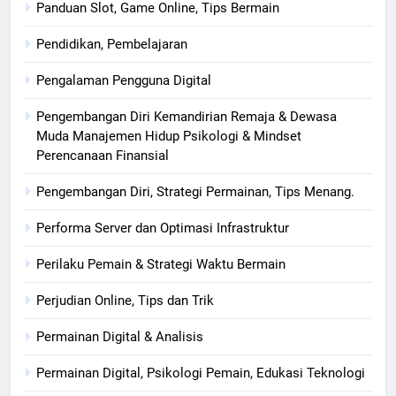
Panduan Slot, Game Online, Tips Bermain
Pendidikan, Pembelajaran
Pengalaman Pengguna Digital
Pengembangan Diri Kemandirian Remaja & Dewasa
Muda Manajemen Hidup Psikologi & Mindset
Perencanaan Finansial
Pengembangan Diri, Strategi Permainan, Tips Menang.
Performa Server dan Optimasi Infrastruktur
Perilaku Pemain & Strategi Waktu Bermain
Perjudian Online, Tips dan Trik
Permainan Digital & Analisis
Permainan Digital, Psikologi Pemain, Edukasi Teknologi