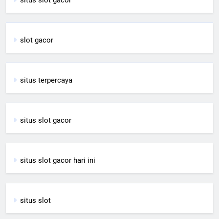
situs slot gacor
slot gacor
situs terpercaya
situs slot gacor
situs slot gacor hari ini
situs slot