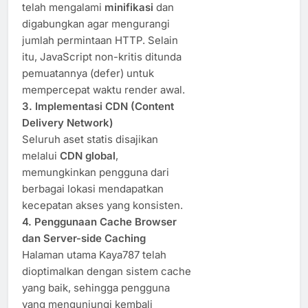
telah mengalami
minifikasi
dan
digabungkan agar mengurangi
jumlah permintaan HTTP. Selain
itu, JavaScript non-kritis ditunda
pemuatannya (defer) untuk
mempercepat waktu render awal.
3. Implementasi CDN (Content
Delivery Network)
Seluruh aset statis disajikan
melalui
CDN global
,
memungkinkan pengguna dari
berbagai lokasi mendapatkan
kecepatan akses yang konsisten.
4. Penggunaan Cache Browser
dan Server-side Caching
Halaman utama Kaya787 telah
dioptimalkan dengan sistem cache
yang baik, sehingga pengguna
yang mengunjungi kembali