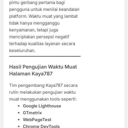
pintu gerbang pertama bagi
pengguna untuk menilai keandalan
platform. Waktu muat yang lambat
tidak hanya mengganggu
kenyamanan, tetapi juga
menciptakan persepsi negatif
terhadap kualitas layanan secara
keseluruhan.
Hasil Pengujian Waktu Muat
Halaman Kaya787
Tim pengembang Kaya787 secara
rutin melakukan pengujian waktu
muat menggunakan tools seperti:
Google Lighthouse
GTmetrix
WebPageTest
Chrome DevTools