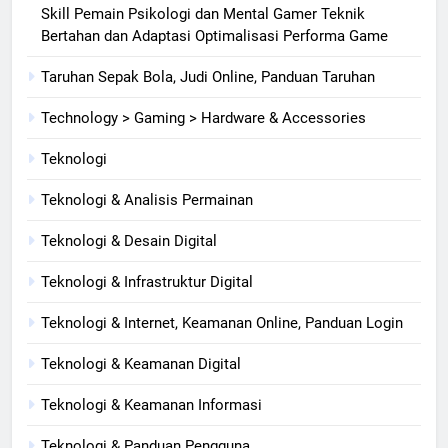
Skill Pemain Psikologi dan Mental Gamer Teknik
Bertahan dan Adaptasi Optimalisasi Performa Game
Taruhan Sepak Bola, Judi Online, Panduan Taruhan
Technology > Gaming > Hardware & Accessories
Teknologi
Teknologi & Analisis Permainan
Teknologi & Desain Digital
Teknologi & Infrastruktur Digital
Teknologi & Internet, Keamanan Online, Panduan Login
Teknologi & Keamanan Digital
Teknologi & Keamanan Informasi
Teknologi & Panduan Pengguna