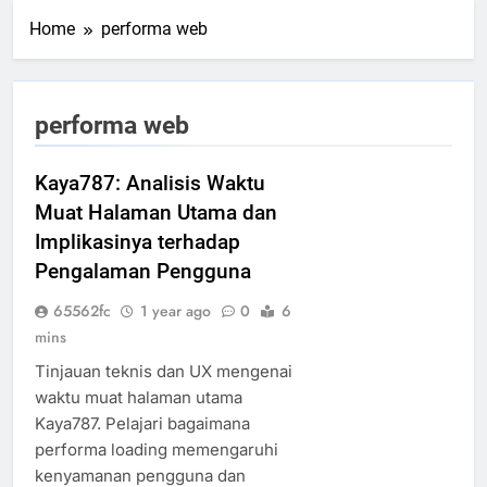
Home
performa web
performa web
Kaya787: Analisis Waktu
Muat Halaman Utama dan
Implikasinya terhadap
Pengalaman Pengguna
65562fc
1 year ago
0
6
mins
Tinjauan teknis dan UX mengenai
waktu muat halaman utama
Kaya787. Pelajari bagaimana
performa loading memengaruhi
kenyamanan pengguna dan