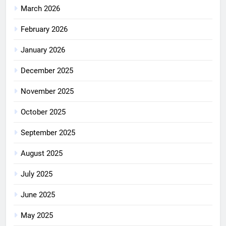
March 2026
February 2026
January 2026
December 2025
November 2025
October 2025
September 2025
August 2025
July 2025
June 2025
May 2025