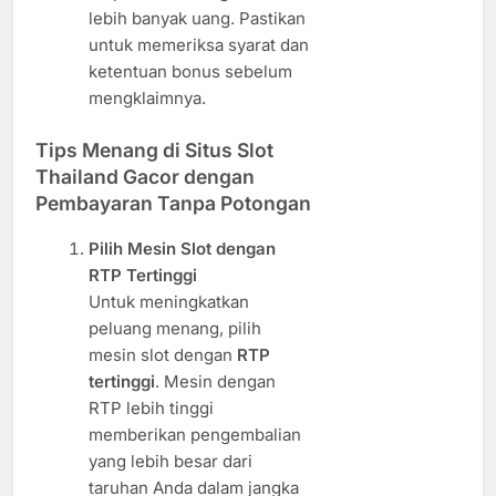
lebih banyak uang. Pastikan
untuk memeriksa syarat dan
ketentuan bonus sebelum
mengklaimnya.
Tips Menang di Situs Slot
Thailand Gacor dengan
Pembayaran Tanpa Potongan
Pilih Mesin Slot dengan
RTP Tertinggi
Untuk meningkatkan
peluang menang, pilih
mesin slot dengan
RTP
tertinggi
. Mesin dengan
RTP lebih tinggi
memberikan pengembalian
yang lebih besar dari
taruhan Anda dalam jangka