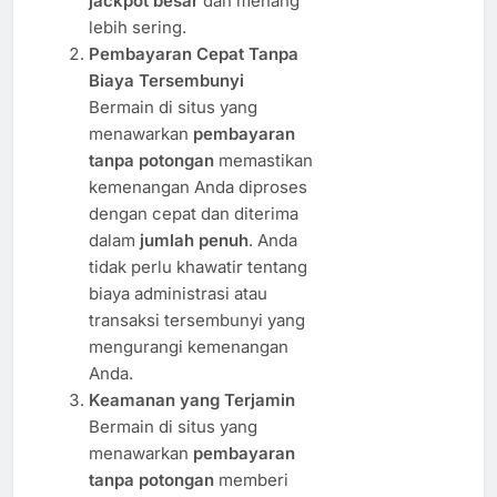
jackpot besar
dan menang
lebih sering.
Pembayaran Cepat Tanpa
Biaya Tersembunyi
Bermain di situs yang
menawarkan
pembayaran
tanpa potongan
memastikan
kemenangan Anda diproses
dengan cepat dan diterima
dalam
jumlah penuh
. Anda
tidak perlu khawatir tentang
biaya administrasi atau
transaksi tersembunyi yang
mengurangi kemenangan
Anda.
Keamanan yang Terjamin
Bermain di situs yang
menawarkan
pembayaran
tanpa potongan
memberi