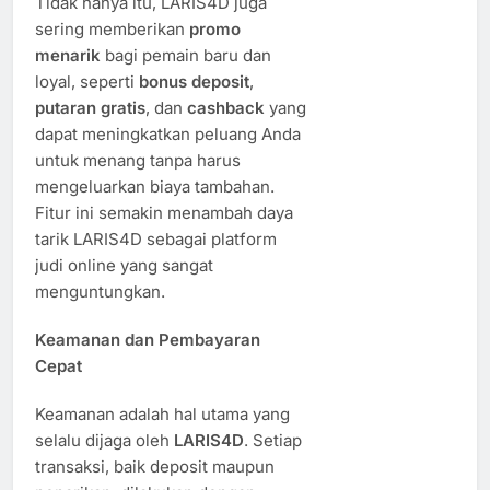
Tidak hanya itu, LARIS4D juga
sering memberikan
promo
menarik
bagi pemain baru dan
loyal, seperti
bonus deposit
,
putaran gratis
, dan
cashback
yang
dapat meningkatkan peluang Anda
untuk menang tanpa harus
mengeluarkan biaya tambahan.
Fitur ini semakin menambah daya
tarik LARIS4D sebagai platform
judi online yang sangat
menguntungkan.
Keamanan dan Pembayaran
Cepat
Keamanan adalah hal utama yang
selalu dijaga oleh
LARIS4D
. Setiap
transaksi, baik deposit maupun