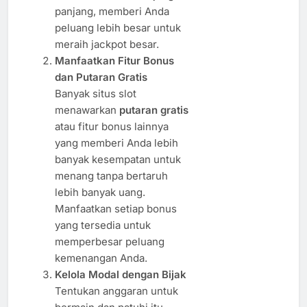
panjang, memberi Anda
peluang lebih besar untuk
meraih jackpot besar.
Manfaatkan Fitur Bonus
dan Putaran Gratis
Banyak situs slot
menawarkan
putaran gratis
atau fitur bonus lainnya
yang memberi Anda lebih
banyak kesempatan untuk
menang tanpa bertaruh
lebih banyak uang.
Manfaatkan setiap bonus
yang tersedia untuk
memperbesar peluang
kemenangan Anda.
Kelola Modal dengan Bijak
Tentukan anggaran untuk