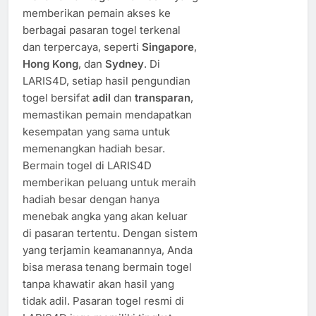
memberikan pemain akses ke
berbagai pasaran togel terkenal
dan terpercaya, seperti
Singapore
,
Hong Kong
, dan
Sydney
. Di
LARIS4D, setiap hasil pengundian
togel bersifat
adil
dan
transparan
,
memastikan pemain mendapatkan
kesempatan yang sama untuk
memenangkan hadiah besar.
Bermain togel di LARIS4D
memberikan peluang untuk meraih
hadiah besar dengan hanya
menebak angka yang akan keluar
di pasaran tertentu. Dengan sistem
yang terjamin keamanannya, Anda
bisa merasa tenang bermain togel
tanpa khawatir akan hasil yang
tidak adil. Pasaran togel resmi di