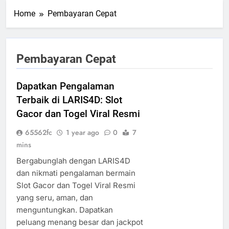
Home
Pembayaran Cepat
Pembayaran Cepat
Dapatkan Pengalaman
Terbaik di LARIS4D: Slot
Gacor dan Togel Viral Resmi
65562fc
1 year ago
0
7
mins
Bergabunglah dengan LARIS4D
dan nikmati pengalaman bermain
Slot Gacor dan Togel Viral Resmi
yang seru, aman, dan
menguntungkan. Dapatkan
peluang menang besar dan jackpot