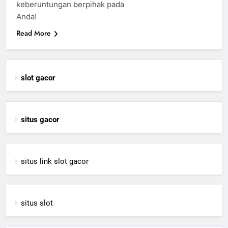
keberuntungan berpihak pada
Anda!
Read More
slot gacor
situs gacor
situs link slot gacor
situs slot