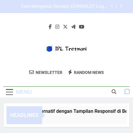
Skip
Panduan Login Edwinslot untuk Pengguna yang
to
Sering Berpindah Perangkat
content
Panduan Lengkap Lebah4D Login untuk Pengguna
Baru
TIARA4D Link Alternatif dengan Tampilan
Responsif di Berbagai Perangkat
Cara Mengatasi Kendala EDWINSLOT Login
dengan Langkah Sederhana
Panduan Login Edwinslot untuk Pengguna yang
Sering Berpindah Perangkat
IPL Tretmani
Dapatkan Perawatan IPL Terbaik Untuk Kulit
Panduan Lengkap Lebah4D Login untuk Pengguna
NEWSLETTER
RANDOM NEWS
Baru
Anda Di IPL Tretmani.
MENU
ARA4D Link Alternatif dengan Tampilan Responsif di Berbaga
HEADLINES
Month Ago