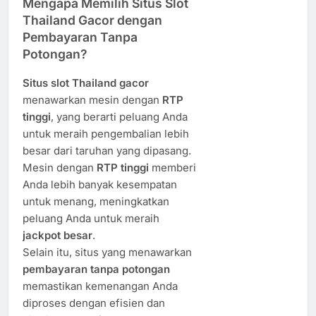
Mengapa Memilih Situs Slot
Thailand Gacor dengan
Pembayaran Tanpa
Potongan?
Situs slot Thailand gacor
menawarkan mesin dengan
RTP
tinggi
, yang berarti peluang Anda
untuk meraih pengembalian lebih
besar dari taruhan yang dipasang.
Mesin dengan
RTP tinggi
memberi
Anda lebih banyak kesempatan
untuk menang, meningkatkan
peluang Anda untuk meraih
jackpot besar
.
Selain itu, situs yang menawarkan
pembayaran tanpa potongan
memastikan kemenangan Anda
diproses dengan efisien dan