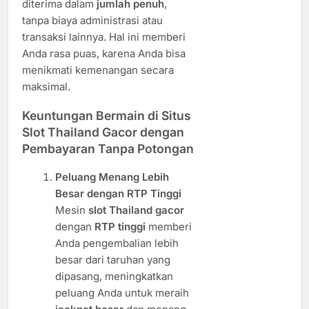
diterima dalam
jumlah penuh
,
tanpa biaya administrasi atau
transaksi lainnya. Hal ini memberi
Anda rasa puas, karena Anda bisa
menikmati kemenangan secara
maksimal.
Keuntungan Bermain di Situs
Slot Thailand Gacor dengan
Pembayaran Tanpa Potongan
Peluang Menang Lebih
Besar dengan RTP Tinggi
Mesin
slot Thailand gacor
dengan
RTP tinggi
memberi
Anda pengembalian lebih
besar dari taruhan yang
dipasang, meningkatkan
peluang Anda untuk meraih