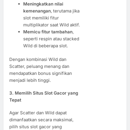
Meningkatkan nilai
kemenangan
, terutama jika
slot memiliki fitur
multiplikator saat Wild aktif.
Memicu fitur tambahan
,
seperti respin atau stacked
Wild di beberapa slot.
Dengan kombinasi Wild dan
Scatter, peluang menang dan
mendapatkan bonus signifikan
menjadi lebih tinggi.
3. Memilih Situs Slot Gacor yang
Tepat
Agar Scatter dan Wild dapat
dimanfaatkan secara maksimal,
pilih situs slot gacor yang