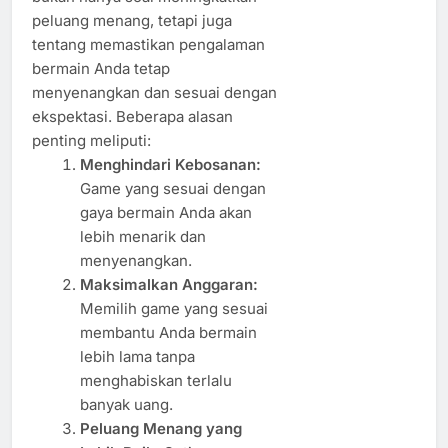
peluang menang, tetapi juga
tentang memastikan pengalaman
bermain Anda tetap
menyenangkan dan sesuai dengan
ekspektasi. Beberapa alasan
penting meliputi:
Menghindari Kebosanan:
Game yang sesuai dengan
gaya bermain Anda akan
lebih menarik dan
menyenangkan.
Maksimalkan Anggaran:
Memilih game yang sesuai
membantu Anda bermain
lebih lama tanpa
menghabiskan terlalu
banyak uang.
Peluang Menang yang