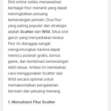
Slot online selalu menawarkan
berbagai fitur menarik yang dapat
meningkatkan peluang
kemenangan pemain. Dua fitur
yang paling populer dan strategis
adalah
Scatter
dan
Wild
. Situs slot
gacor yang menyediakan kedua
fitur ini dianggap sangat
menguntungkan karena dapat
memicu putaran gratis, bonus
game, dan kombinasi kemenangan
lebih besar. Artikel ini membahas
cara menggunakan Scatter dan
Wild secara optimal untuk
memaksimalkan pengalaman
bermain dan peluang menang.
1. Memahami Fitur Scatter