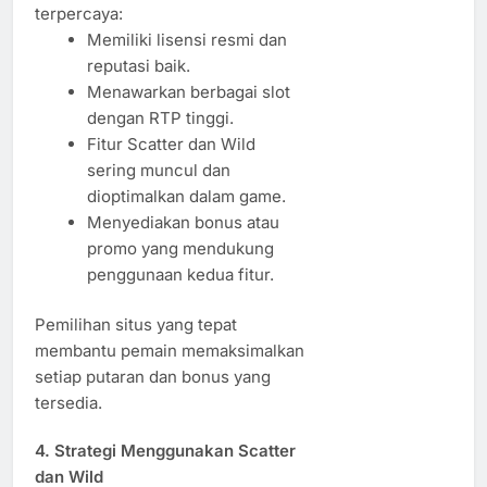
terpercaya:
Memiliki lisensi resmi dan
reputasi baik.
Menawarkan berbagai slot
dengan RTP tinggi.
Fitur Scatter dan Wild
sering muncul dan
dioptimalkan dalam game.
Menyediakan bonus atau
promo yang mendukung
penggunaan kedua fitur.
Pemilihan situs yang tepat
membantu pemain memaksimalkan
setiap putaran dan bonus yang
tersedia.
4. Strategi Menggunakan Scatter
dan Wild