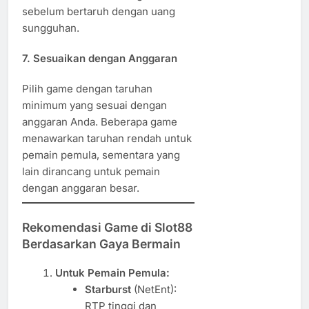
sebelum bertaruh dengan uang
sungguhan.
7. Sesuaikan dengan Anggaran
Pilih game dengan taruhan
minimum yang sesuai dengan
anggaran Anda. Beberapa game
menawarkan taruhan rendah untuk
pemain pemula, sementara yang
lain dirancang untuk pemain
dengan anggaran besar.
Rekomendasi Game di Slot88
Berdasarkan Gaya Bermain
Untuk Pemain Pemula:
Starburst
(NetEnt):
RTP tinggi dan