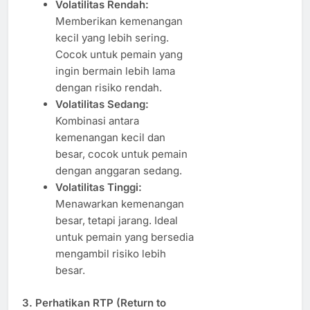
Volatilitas Rendah:
Memberikan kemenangan
kecil yang lebih sering.
Cocok untuk pemain yang
ingin bermain lebih lama
dengan risiko rendah.
Volatilitas Sedang:
Kombinasi antara
kemenangan kecil dan
besar, cocok untuk pemain
dengan anggaran sedang.
Volatilitas Tinggi:
Menawarkan kemenangan
besar, tetapi jarang. Ideal
untuk pemain yang bersedia
mengambil risiko lebih
besar.
3. Perhatikan RTP (Return to