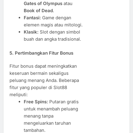
Gates of Olympus
atau
Book of Dead
.
Fantasi:
Game dengan
elemen magis atau mitologi.
Klasik:
Slot dengan simbol
buah dan angka tradisional.
5. Pertimbangkan Fitur Bonus
Fitur bonus dapat meningkatkan
keseruan bermain sekaligus
peluang menang Anda. Beberapa
fitur yang populer di Slot88
meliputi:
Free Spins:
Putaran gratis
untuk menambah peluang
menang tanpa
mengeluarkan taruhan
tambahan.