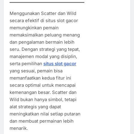
Menggunakan Scatter dan Wild
secara efektif di situs slot gacor
memungkinkan pemain
memaksimalkan peluang menang
dan pengalaman bermain lebih
seru. Dengan strategi yang tepat,
manajemen modal yang disiplin,
serta pemilihan
situs slot gacor
yang sesuai, pemain bisa
memanfaatkan kedua fitur ini
secara optimal untuk mencapai
kemenangan besar. Scatter dan
Wild bukan hanya simbol, tetapi
alat strategis yang dapat
meningkatkan nilai setiap putaran
dan membuat permainan lebih
menarik.