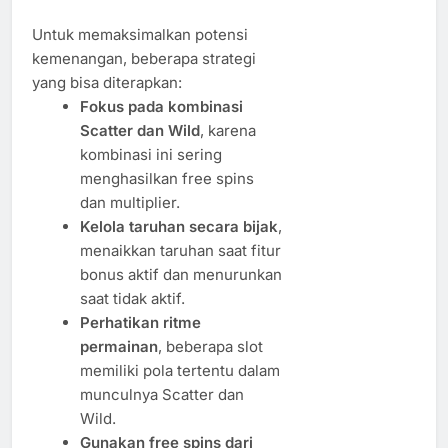
Untuk memaksimalkan potensi
kemenangan, beberapa strategi
yang bisa diterapkan:
Fokus pada kombinasi
Scatter dan Wild
, karena
kombinasi ini sering
menghasilkan free spins
dan multiplier.
Kelola taruhan secara bijak
,
menaikkan taruhan saat fitur
bonus aktif dan menurunkan
saat tidak aktif.
Perhatikan ritme
permainan
, beberapa slot
memiliki pola tertentu dalam
munculnya Scatter dan
Wild.
Gunakan free spins dari