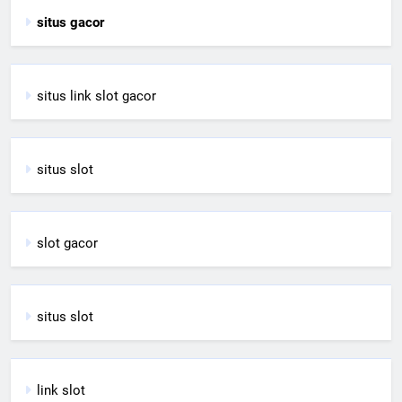
situs gacor
situs link slot gacor
situs slot
slot gacor
situs slot
link slot