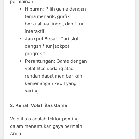
permainan.
Hiburan:
Pilih game dengan
tema menarik, grafik
berkualitas tinggi, dan fitur
interaktif.
Jackpot Besar:
Cari slot
dengan fitur jackpot
progresif.
Peruntungan:
Game dengan
volatilitas sedang atau
rendah dapat memberikan
kemenangan kecil yang
sering.
2. Kenali Volatilitas Game
Volatilitas adalah faktor penting
dalam menentukan gaya bermain
Anda: