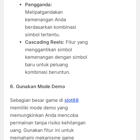
Pengganda:
Melipatgandakan
kemenangan Anda
berdasarkan kombinasi
simbol tertentu.
Cascading Reels:
Fitur yang
menggantikan simbol
kemenangan dengan simbol
baru untuk peluang
kombinasi beruntun.
6. Gunakan Mode Demo
Sebagian besar game di
slot88
memiliki mode demo yang
memungkinkan Anda mencoba
permainan tanpa risiko kehilangan
uang. Gunakan fitur ini untuk
memahami mekanisme game