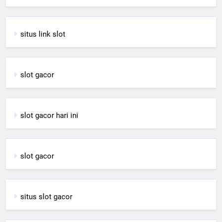
situs link slot
slot gacor
slot gacor hari ini
slot gacor
situs slot gacor