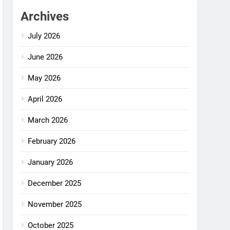
Archives
July 2026
June 2026
May 2026
April 2026
March 2026
February 2026
January 2026
December 2025
November 2025
October 2025