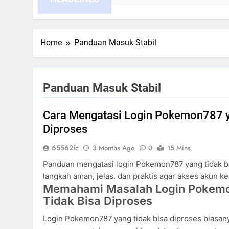
Home
Panduan Masuk Stabil
Panduan Masuk Stabil
Cara Mengatasi Login Pokemon787 y
Diproses
65562fc
3 Months Ago
0
15 Mins
Panduan mengatasi login Pokemon787 yang tidak b
langkah aman, jelas, dan praktis agar akses akun kem
Memahami Masalah Login Pokem
Tidak Bisa Diproses
Login Pokemon787 yang tidak bisa diproses biasanya