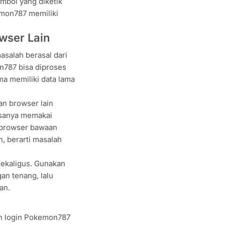
imbol yang diketik
emon787 memiliki
wser Lain
salah berasal dari
n787 bisa diproses
a memiliki data lama
n browser lain
asanya memakai
u browser bawaan
n, berarti masalah
sekaligus. Gunakan
an tenang, lalu
an.
n login Pokemon787