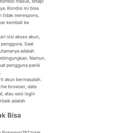
ombol masuk, tetapi
a. Kondisi ini bisa
in tidak merespons,
yar kembali ke
ri sisi akses akun,
n pengguna. Saat
 utamanya adalah
embingungkan. Namun,
buat pengguna panik
.
rti akun bermasalah.
che browser, data
, atau sesi login
rbaik adalah
k Bisa
 Pokemon787 tidak