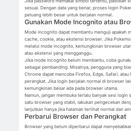
Jika password memakai simbol tertentu, pastikan s
sesuai. Dengan data yang benar, proses login Pok
peluang lebih besar untuk berjalan normal.
Gunakan Mode Incognito atau Bro
Mode incognito dapat membantu menguji apakah ma
cache, cookie, atau ekstensi browser. Jika Pokemo
melalui mode incognito, kemungkinan browser utam
atau ekstensi yang mengganggu.
Jika mode incognito belum membantu, coba gunaka
sebagai pembanding. Misalnya, pengguna yang bi
Chrome dapat mencoba Firefox, Edge, Safari, ata
perangkat. Jika login berjalan normal di browser lai
kemungkinan besar ada pada browser utama.
Namun, jangan membuka terlalu banyak sesi login 
satu browser yang stabil, lakukan pengecekan deng
lanjutkan hanya jika halaman terlihat normal dan am
Perbarui Browser dan Perangkat
Browser yang belum diperbarui dapat menyebabka