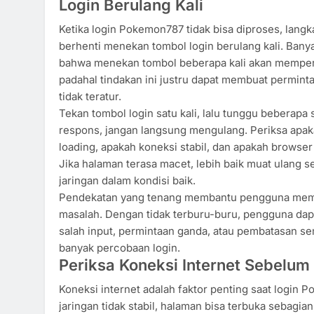
Login Berulang Kali
Ketika login Pokemon787 tidak bisa diproses, lang
berhenti menekan tombol login berulang kali. Bany
bahwa menekan tombol beberapa kali akan memper
padahal tindakan ini justru dapat membuat permint
tidak teratur.
Tekan tombol login satu kali, lalu tunggu beberapa s
respons, jangan langsung mengulang. Periksa apa
loading, apakah koneksi stabil, dan apakah browse
Jika halaman terasa macet, lebih baik muat ulang 
jaringan dalam kondisi baik.
Pendekatan yang tenang membantu pengguna me
masalah. Dengan tidak terburu-buru, pengguna dap
salah input, permintaan ganda, atau pembatasan sem
banyak percobaan login.
Periksa Koneksi Internet Sebelu
Koneksi internet adalah faktor penting saat login 
jaringan tidak stabil, halaman bisa terbuka sebagia