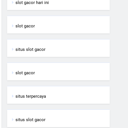
slot gacor hari ini
slot gacor
situs slot gacor
slot gacor
situs terpercaya
situs slot gacor