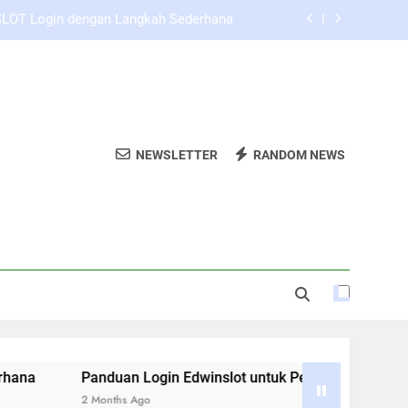
LOT Login dengan Langkah Sederhana
guna yang Sering Berpindah Perangkat
p Lebah4D Login untuk Pengguna Baru
pilan Responsif di Berbagai Perangkat
NEWSLETTER
RANDOM NEWS
LOT Login dengan Langkah Sederhana
guna yang Sering Berpindah Perangkat
p Lebah4D Login untuk Pengguna Baru
Panduan Login Edwinslot untuk Pengguna yang Sering Berpin
2 Months Ago