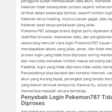
pengguna sudah memasukkan data akun, menekan t
halaman tidak melanjutkan proses seperti seharusny
terlihat dalam beberapa bentuk, seperti tombol log
halaman terus loading, muncul pesan gagal, atau la
halaman awal tanpa penjelasan yang jelas.
Pokemon787 sebagai brand digital perlu dipahami da
stabilitas browser, keamanan data, dan pengalama
seseorang mencari cara login Pokemon787, tujuan
mendapatkan akses yang jelas, aman, dan tidak m
proses login yang tidak bisa diproses sering mem
dan mencoba menekan tombol masuk berulang kali
Padahal, login yang tidak diproses tidak selalu bera
Penyebabnya bisa berasal dari koneksi internet, ca
akun yang kurang tepat, perangkat yang terlalu berat
yang belum termuat sempurna. Karena itu, solusi te
memeriksa masalah secara bertahap.
Penyebab Login Pokemon787 Tida
Diproses
Ada beberapa penyebab umum yang membuat login