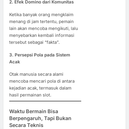
2.
Efek Domino dari Komunitas
Ketika banyak orang mengklaim
menang di jam tertentu, pemain
lain akan mencoba mengikuti, lalu
menyebarkan kembali informasi
tersebut sebagai “fakta”.
3.
Persepsi Pola pada Sistem
Acak
Otak manusia secara alami
mencoba mencari pola di antara
kejadian acak, termasuk dalam
hasil permainan slot.
Waktu Bermain Bisa
Berpengaruh, Tapi Bukan
Secara Teknis