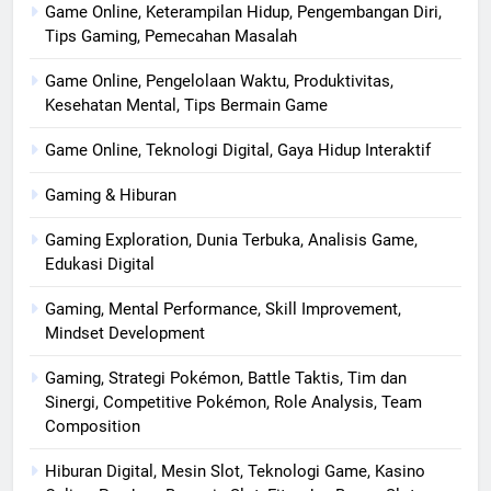
Game Online, Keterampilan Hidup, Pengembangan Diri,
Tips Gaming, Pemecahan Masalah
Game Online, Pengelolaan Waktu, Produktivitas,
Kesehatan Mental, Tips Bermain Game
Game Online, Teknologi Digital, Gaya Hidup Interaktif
Gaming & Hiburan
Gaming Exploration, Dunia Terbuka, Analisis Game,
Edukasi Digital
Gaming, Mental Performance, Skill Improvement,
Mindset Development
Gaming, Strategi Pokémon, Battle Taktis, Tim dan
Sinergi, Competitive Pokémon, Role Analysis, Team
Composition
Hiburan Digital, Mesin Slot, Teknologi Game, Kasino