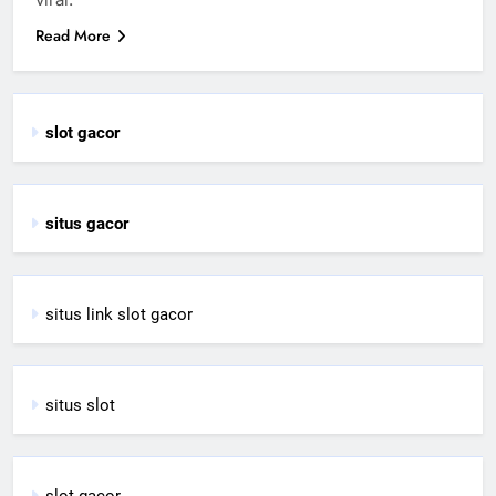
Read More
slot gacor
situs gacor
situs link slot gacor
situs slot
slot gacor