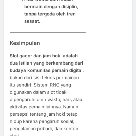
bermain dengan disiplin,
tanpa tergoda oleh tren
sesaat.
Kesimpulan
Slot gacor dan jam hoki adalah
dua istilah yang berkembang dari
budaya komunitas pemain digital
,
bukan dari sisi teknis permainan
itu sendiri. Sistem RNG yang
digunakan dalam slot tidak
dipengaruhi oleh waktu, hari, atau
aktivitas pemain lainnya. Namun,
persepsi tentang jam hoki tetap
hidup karena pengaruh sosial,
pengalaman pribadi, dan konten
viral.