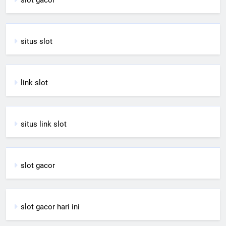
situs slot
link slot
situs link slot
slot gacor
slot gacor hari ini