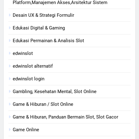
Platform,Manajemen Akses,Arsitektur Sistem
Desain UX & Strategi Formulir
Edukasi Digital & Gaming
Edukasi Permainan & Analisis Slot
edwinslot
edwinslot alternatif
edwinslot login
Gambling, Kesehatan Mental, Slot Online
Game & Hiburan / Slot Online
Game & Hiburan, Panduan Bermain Slot, Slot Gacor
Game Online