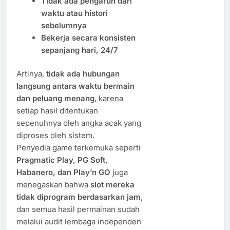
Tidak ada pengaruh dari
waktu atau histori
sebelumnya
Bekerja secara konsisten
sepanjang hari, 24/7
Artinya,
tidak ada hubungan
langsung antara waktu bermain
dan peluang menang
, karena
setiap hasil ditentukan
sepenuhnya oleh angka acak yang
diproses oleh sistem.
Penyedia game terkemuka seperti
Pragmatic Play, PG Soft,
Habanero, dan Play’n GO
juga
menegaskan bahwa
slot mereka
tidak diprogram berdasarkan jam
,
dan semua hasil permainan sudah
melalui audit lembaga independen