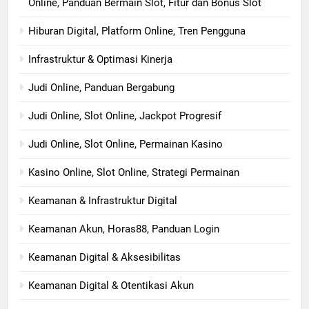
Online, Panduan Bermain Slot, Fitur dan Bonus Slot
Hiburan Digital, Platform Online, Tren Pengguna
Infrastruktur & Optimasi Kinerja
Judi Online, Panduan Bergabung
Judi Online, Slot Online, Jackpot Progresif
Judi Online, Slot Online, Permainan Kasino
Kasino Online, Slot Online, Strategi Permainan
Keamanan & Infrastruktur Digital
Keamanan Akun, Horas88, Panduan Login
Keamanan Digital & Aksesibilitas
Keamanan Digital & Otentikasi Akun