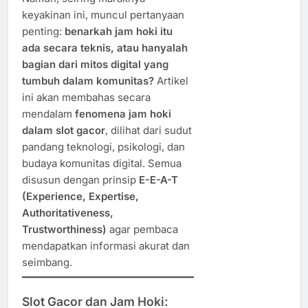
keyakinan ini, muncul pertanyaan
penting:
benarkah jam hoki itu
ada secara teknis, atau hanyalah
bagian dari mitos digital yang
tumbuh dalam komunitas?
Artikel
ini akan membahas secara
mendalam
fenomena jam hoki
dalam slot gacor
, dilihat dari sudut
pandang teknologi, psikologi, dan
budaya komunitas digital. Semua
disusun dengan prinsip
E-E-A-T
(Experience, Expertise,
Authoritativeness,
Trustworthiness)
agar pembaca
mendapatkan informasi akurat dan
seimbang.
Slot Gacor dan Jam Hoki: