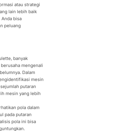
ormasi atau strategi
ng lain lebih baik
, Anda bisa
an peluang
ulette, banyak
 berusaha mengenali
sebelumnya. Dalam
ngidentifikasi mesin
 sejumlah putaran
ih mesin yang lebih
hatikan pola dalam
ul pada putaran
isis pola ini bisa
guntungkan.