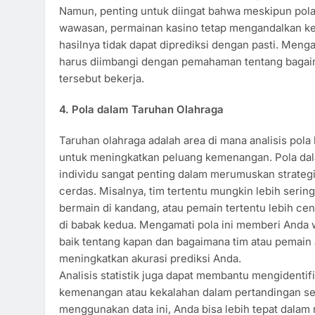
Namun, penting untuk diingat bahwa meskipun pol
wawasan, permainan kasino tetap mengandalkan k
hasilnya tidak dapat diprediksi dengan pasti. Menga
harus diimbangi dengan pemahaman tentang baga
tersebut bekerja.
4.
Pola dalam Taruhan Olahraga
Taruhan olahraga adalah area di mana analisis pola
untuk meningkatkan peluang kemenangan. Pola dal
individu sangat penting dalam merumuskan strategi
cerdas. Misalnya, tim tertentu mungkin lebih serin
bermain di kandang, atau pemain tertentu lebih c
di babak kedua. Mengamati pola ini memberi Anda
baik tentang kapan dan bagaimana tim atau pemain 
meningkatkan akurasi prediksi Anda.
Analisis statistik juga dapat membantu mengidentifi
kemenangan atau kekalahan dalam pertandingan s
menggunakan data ini, Anda bisa lebih tepat dalam