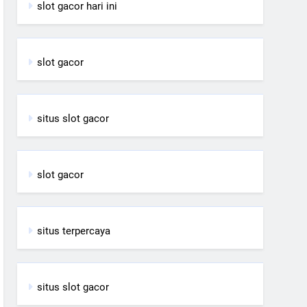
slot gacor hari ini
slot gacor
situs slot gacor
slot gacor
situs terpercaya
situs slot gacor