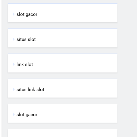
slot gacor
situs slot
link slot
situs link slot
slot gacor