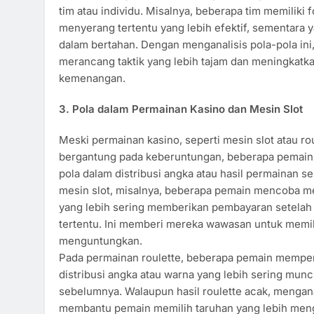
tim atau individu. Misalnya, beberapa tim memiliki f
menyerang tertentu yang lebih efektif, sementara ya
dalam bertahan. Dengan menganalisis pola-pola ini
merancang taktik yang lebih tajam dan meningkatk
kemenangan.
3.
Pola dalam Permainan Kasino dan Mesin Slot
Meski permainan kasino, seperti mesin slot atau ro
bergantung pada keberuntungan, beberapa pemain
pola dalam distribusi angka atau hasil permainan 
mesin slot, misalnya, beberapa pemain mencoba me
yang lebih sering memberikan pembayaran setelah
tertentu. Ini memberi mereka wawasan untuk memil
menguntungkan.
Pada permainan roulette, beberapa pemain memper
distribusi angka atau warna yang lebih sering munc
sebelumnya. Walaupun hasil roulette acak, menganal
membantu pemain memilih taruhan yang lebih men