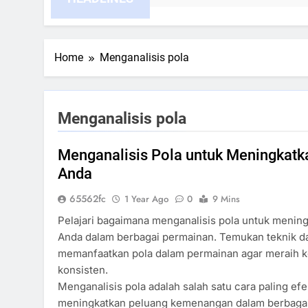
Home
Menganalisis pola
Menganalisis pola
Menganalisis Pola untuk Meningkat
Anda
65562fc
1 Year Ago
0
9 Mins
Pelajari bagaimana menganalisis pola untuk meni
Anda dalam berbagai permainan. Temukan teknik da
memanfaatkan pola dalam permainan agar meraih 
konsisten.
Menganalisis pola adalah salah satu cara paling efe
meningkatkan peluang kemenangan dalam berbagai