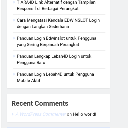
TIARA4D Link Alternatif dengan Tampilan
Responsif di Berbagai Perangkat
Cara Mengatasi Kendala EDWINSLOT Login
dengan Langkah Sederhana
Panduan Login Edwinslot untuk Pengguna
yang Sering Berpindah Perangkat
Panduan Lengkap Lebah4D Login untuk
Pengguna Baru
Panduan Login Lebah4D untuk Pengguna
Mobile Aktif
Recent Comments
A WordPress Commenter
on
Hello world!