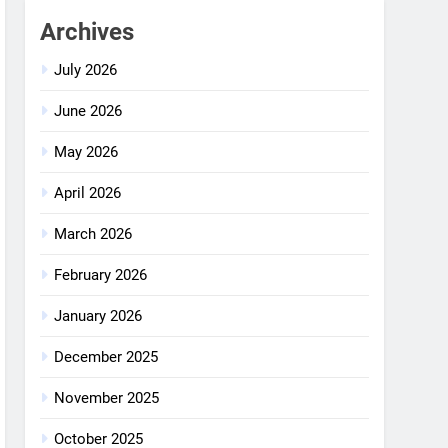
Archives
July 2026
June 2026
May 2026
April 2026
March 2026
February 2026
January 2026
December 2025
November 2025
October 2025