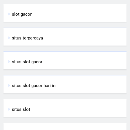
slot gacor
situs terpercaya
situs slot gacor
situs slot gacor hari ini
situs slot