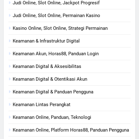
Judi Online, Slot Online, Jackpot Progresif
Judi Online, Slot Online, Permainan Kasino
Kasino Online, Slot Online, Strategi Permainan
Keamanan & Infrastruktur Digital
Keamanan Akun, Horas88, Panduan Login
Keamanan Digital & Aksesibilitas
Keamanan Digital & Otentikasi Akun
Keamanan Digital & Panduan Pengguna
Keamanan Lintas Perangkat
Keamanan Online, Panduan, Teknologi
Keamanan Online, Platform Horas88, Panduan Pengguna