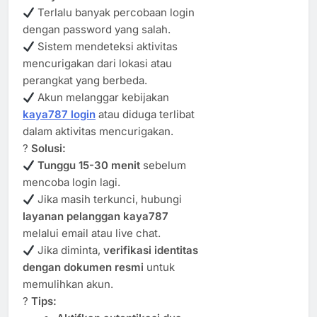
Terlalu banyak percobaan login
dengan password yang salah.
Sistem mendeteksi aktivitas
mencurigakan dari lokasi atau
perangkat yang berbeda.
Akun melanggar kebijakan
kaya787 login
atau diduga terlibat
dalam aktivitas mencurigakan.
?
Solusi:
Tunggu 15-30 menit
sebelum
mencoba login lagi.
Jika masih terkunci, hubungi
layanan pelanggan kaya787
melalui email atau live chat.
Jika diminta,
verifikasi identitas
dengan dokumen resmi
untuk
memulihkan akun.
?
Tips: