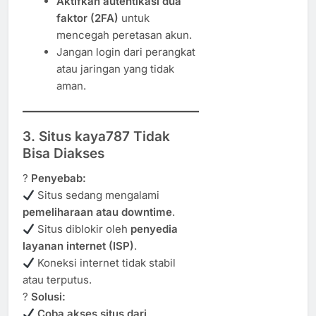
Aktifkan autentikasi dua
faktor (2FA)
untuk
mencegah peretasan akun.
Jangan login dari perangkat
atau jaringan yang tidak
aman.
3. Situs kaya787 Tidak
Bisa Diakses
?
Penyebab:
Situs sedang mengalami
pemeliharaan atau downtime
.
Situs diblokir oleh
penyedia
layanan internet (ISP)
.
Koneksi internet tidak stabil
atau terputus.
?
Solusi:
Coba akses situs dari