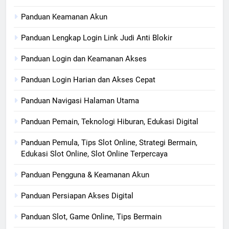
Panduan Keamanan Akun
Panduan Lengkap Login Link Judi Anti Blokir
Panduan Login dan Keamanan Akses
Panduan Login Harian dan Akses Cepat
Panduan Navigasi Halaman Utama
Panduan Pemain, Teknologi Hiburan, Edukasi Digital
Panduan Pemula, Tips Slot Online, Strategi Bermain,
Edukasi Slot Online, Slot Online Terpercaya
Panduan Pengguna & Keamanan Akun
Panduan Persiapan Akses Digital
Panduan Slot, Game Online, Tips Bermain