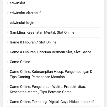
edwinslot
edwinslot alternatif
edwinslot login
Gambling, Kesehatan Mental, Slot Online
Game & Hiburan / Slot Online
Game & Hiburan, Panduan Bermain Slot, Slot Gacor
Game Online
Game Online, Keterampilan Hidup, Pengembangan Diri,
Tips Gaming, Pemecahan Masalah
Game Online, Pengelolaan Waktu, Produktivitas,
Kesehatan Mental, Tips Bermain Game
Game Online, Teknologi Digital, Gaya Hidup Interaktif