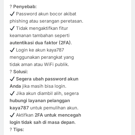
?
Penyebab:
Password akun bocor akibat
phishing atau serangan peretasan.
Tidak mengaktifkan fitur
keamanan tambahan seperti
autentikasi dua faktor (2FA)
.
Login ke akun kaya787
menggunakan perangkat yang
tidak aman atau WiFi publik.
?
Solusi:
Segera ubah password akun
Anda
jika masih bisa login.
Jika akun diambil alih, segera
hubungi layanan pelanggan
kaya787
untuk pemulihan akun.
Aktifkan
2FA untuk mencegah
login tidak sah di masa depan
.
?
Tips: