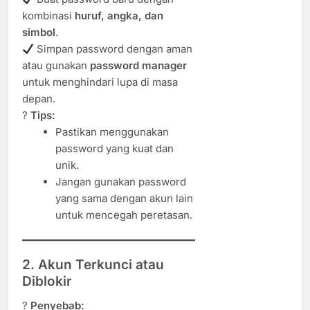
kombinasi
huruf, angka, dan
simbol
.
Simpan password dengan aman
atau gunakan
password manager
untuk menghindari lupa di masa
depan.
?
Tips:
Pastikan menggunakan
password yang kuat dan
unik.
Jangan gunakan password
yang sama dengan akun lain
untuk mencegah peretasan.
2. Akun Terkunci atau
Diblokir
?
Penyebab: