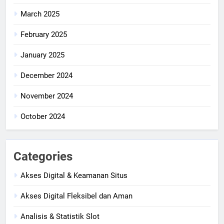
March 2025
February 2025
January 2025
December 2024
November 2024
October 2024
Categories
Akses Digital & Keamanan Situs
Akses Digital Fleksibel dan Aman
Analisis & Statistik Slot