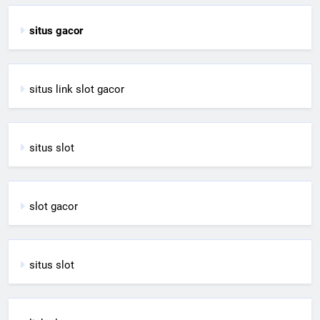
situs gacor
situs link slot gacor
situs slot
slot gacor
situs slot