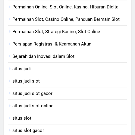
Permainan Online, Slot Online, Kasino, Hiburan Digital
Permainan Slot, Casino Online, Panduan Bermain Slot
Permainan Slot, Strategi Kasino, Slot Online
Persiapan Registrasi & Keamanan Akun
Sejarah dan Inovasi dalam Slot
situs judi
situs judi slot
situs judi slot gacor
situs judi slot online
situs slot
situs slot gacor