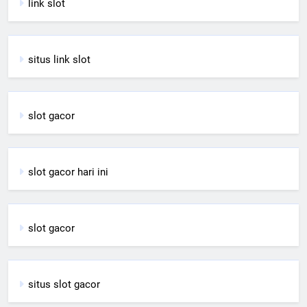
link slot
situs link slot
slot gacor
slot gacor hari ini
slot gacor
situs slot gacor