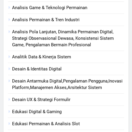
Analisis Game & Teknologi Permainan
Analisis Permainan & Tren Industri
Analisis Pola Lanjutan, Dinamika Permainan Digital,
Strategi Observasional Dewasa, Konsistensi Sistem
Game, Pengalaman Bermain Profesional
Analitik Data & Kinerja Sistem
Desain & Identitas Digital
Desain Antarmuka Digital,Pengalaman Pengguna,Inovasi
Platform,Manajemen Akses,Arsitektur Sistem
Desain UX & Strategi Formulir
Edukasi Digital & Gaming
Edukasi Permainan & Analisis Slot