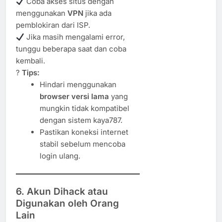
Coba akses situs dengan
menggunakan
VPN
jika ada
pemblokiran dari ISP.
Jika masih mengalami error,
tunggu beberapa saat dan coba
kembali.
?
Tips:
Hindari menggunakan
browser versi lama
yang
mungkin tidak kompatibel
dengan sistem kaya787.
Pastikan koneksi internet
stabil sebelum mencoba
login ulang.
6. Akun Dihack atau
Digunakan oleh Orang
Lain