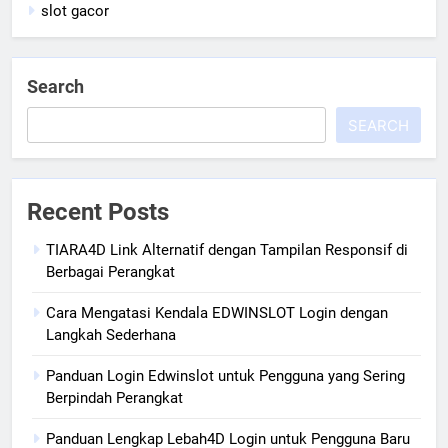
slot gacor
Search
SEARCH
Recent Posts
TIARA4D Link Alternatif dengan Tampilan Responsif di
Berbagai Perangkat
Cara Mengatasi Kendala EDWINSLOT Login dengan
Langkah Sederhana
Panduan Login Edwinslot untuk Pengguna yang Sering
Berpindah Perangkat
Panduan Lengkap Lebah4D Login untuk Pengguna Baru