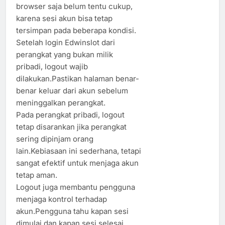
browser saja belum tentu cukup,
karena sesi akun bisa tetap
tersimpan pada beberapa kondisi.
Setelah login Edwinslot dari
perangkat yang bukan milik
pribadi, logout wajib
dilakukan.Pastikan halaman benar-
benar keluar dari akun sebelum
meninggalkan perangkat.
Pada perangkat pribadi, logout
tetap disarankan jika perangkat
sering dipinjam orang
lain.Kebiasaan ini sederhana, tetapi
sangat efektif untuk menjaga akun
tetap aman.
Logout juga membantu pengguna
menjaga kontrol terhadap
akun.Pengguna tahu kapan sesi
dimulai dan kapan sesi selesai,