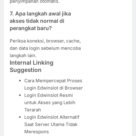
penyimpanan otomatis.
7. Apa langkah awal jika
akses tidak normal di
perangkat baru?
Periksa koneksi, browser, cache,
dan data login sebelum mencoba
langkah lain.
Internal Linking
Suggestion
Cara Mempercepat Proses
Login Edwinslot di Browser
Login Edwinslot Resmi
untuk Akses yang Lebih
Terarah
Login Edwinslot Alternatif
Saat Server Utama Tidak
Merespons