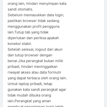
orang lain, hindari menyimpan kata
sandi otomatis.
Sebelum memasukkan data login,
pastikan browser tidak sedang
menggunakan profil pengguna
lain.Tutup tab yang tidak
diperlukan dan periksa apakah
koneksi stabil.
Setelah selesai, logout dari akun
dan tutup browser dengan
benar.Jika perangkat bukan milik
pribadi, hindari meninggalkan
riwayat akses atau data formulir
yang dapat terbaca oleh orang lain.
Untuk laptop pribadi, tetap
gunakan kata sandi perangkat agar
tidak mudah dibuka orang
lain.Perangkat yang aman
membuat pengalaman login lebih