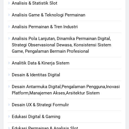
Analisis & Statistik Slot
Analisis Game & Teknologi Permainan
Analisis Permainan & Tren Industri
Analisis Pola Lanjutan, Dinamika Permainan Digital,
Strategi Observasional Dewasa, Konsistensi Sistem
Game, Pengalaman Bermain Profesional
Analitik Data & Kinerja Sistem
Desain & Identitas Digital
Desain Antarmuka Digital,Pengalaman Pengguna,Inovasi
Platform,Manajemen Akses,Arsitektur Sistem
Desain UX & Strategi Formulir
Edukasi Digital & Gaming
Edukasi Permainan & Analisis Slot