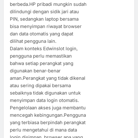
berbeda.HP pribadi mungkin sudah
dilindungi dengan sidik jari atau
PIN, sedangkan laptop bersama
bisa menyimpan riwayat browser
dan data otomatis yang dapat
dilihat pengguna lain.
Dalam konteks Edwinslot login,
pengguna perlu memastikan
bahwa setiap perangkat yang
digunakan benar-benar
aman.Perangkat yang tidak dikenal
atau sering dipakai bersama
sebaiknya tidak digunakan untuk
menyimpan data login otomatis.
Pengelolaan akses juga membantu
mencegah kebingungan.Pengguna
yang terbiasa berpindah perangkat
perlu mengetahui di mana data
login disimpan, browser apa yang