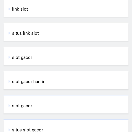
link slot
situs link slot
slot gacor
slot gacor hari ini
slot gacor
situs slot gacor