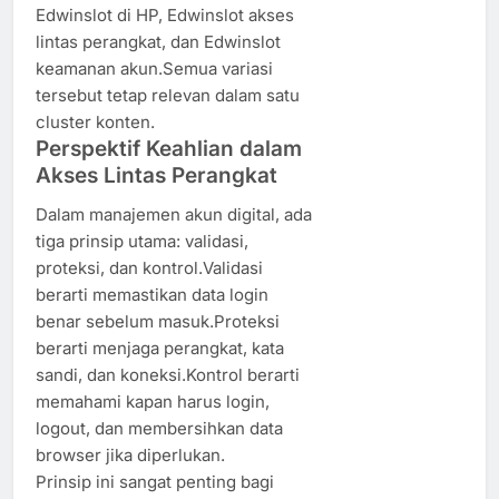
Edwinslot di HP, Edwinslot akses
lintas perangkat, dan Edwinslot
keamanan akun.Semua variasi
tersebut tetap relevan dalam satu
cluster konten.
Perspektif Keahlian dalam
Akses Lintas Perangkat
Dalam manajemen akun digital, ada
tiga prinsip utama: validasi,
proteksi, dan kontrol.Validasi
berarti memastikan data login
benar sebelum masuk.Proteksi
berarti menjaga perangkat, kata
sandi, dan koneksi.Kontrol berarti
memahami kapan harus login,
logout, dan membersihkan data
browser jika diperlukan.
Prinsip ini sangat penting bagi