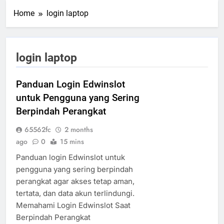
Home
login laptop
login laptop
Panduan Login Edwinslot
untuk Pengguna yang Sering
Berpindah Perangkat
65562fc
2 months
ago
0
15 mins
Panduan login Edwinslot untuk
pengguna yang sering berpindah
perangkat agar akses tetap aman,
tertata, dan data akun terlindungi.
Memahami Login Edwinslot Saat
Berpindah Perangkat