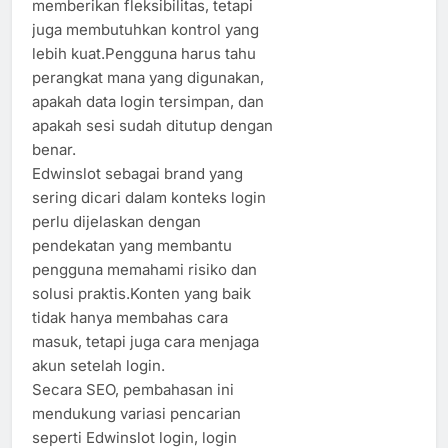
memberikan fleksibilitas, tetapi
juga membutuhkan kontrol yang
lebih kuat.Pengguna harus tahu
perangkat mana yang digunakan,
apakah data login tersimpan, dan
apakah sesi sudah ditutup dengan
benar.
Edwinslot sebagai brand yang
sering dicari dalam konteks login
perlu dijelaskan dengan
pendekatan yang membantu
pengguna memahami risiko dan
solusi praktis.Konten yang baik
tidak hanya membahas cara
masuk, tetapi juga cara menjaga
akun setelah login.
Secara SEO, pembahasan ini
mendukung variasi pencarian
seperti Edwinslot login, login