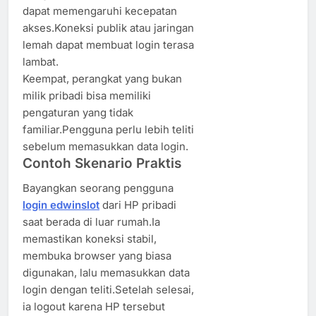
dapat memengaruhi kecepatan
akses.Koneksi publik atau jaringan
lemah dapat membuat login terasa
lambat.
Keempat, perangkat yang bukan
milik pribadi bisa memiliki
pengaturan yang tidak
familiar.Pengguna perlu lebih teliti
sebelum memasukkan data login.
Contoh Skenario Praktis
Bayangkan seorang pengguna
login edwinslot
dari HP pribadi
saat berada di luar rumah.Ia
memastikan koneksi stabil,
membuka browser yang biasa
digunakan, lalu memasukkan data
login dengan teliti.Setelah selesai,
ia logout karena HP tersebut