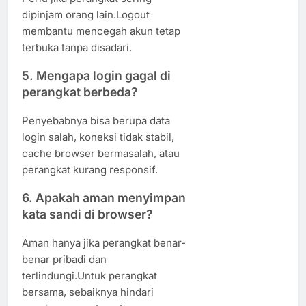
dipinjam orang lain.Logout
membantu mencegah akun tetap
terbuka tanpa disadari.
5. Mengapa login gagal di
perangkat berbeda?
Penyebabnya bisa berupa data
login salah, koneksi tidak stabil,
cache browser bermasalah, atau
perangkat kurang responsif.
6. Apakah aman menyimpan
kata sandi di browser?
Aman hanya jika perangkat benar-
benar pribadi dan
terlindungi.Untuk perangkat
bersama, sebaiknya hindari