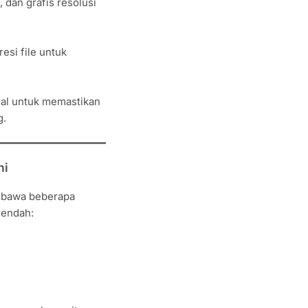
 dan grafis resolusi
si file untuk
ial untuk memastikan
g.
ni
mbawa beberapa
rendah: