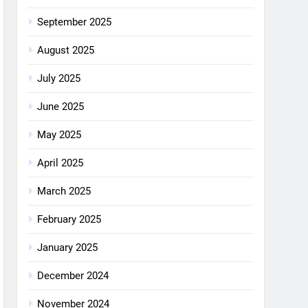
September 2025
August 2025
July 2025
June 2025
May 2025
April 2025
March 2025
February 2025
January 2025
December 2024
November 2024