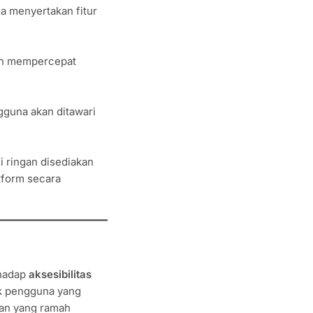
a menyertakan fitur
an mempercepat
gguna akan ditawari
i ringan disediakan
tform secara
hadap
aksesibilitas
k pengguna yang
tan yang ramah