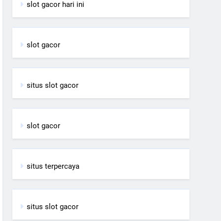
slot gacor hari ini
slot gacor
situs slot gacor
slot gacor
situs terpercaya
situs slot gacor