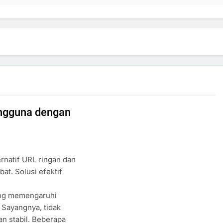
engguna dengan
natif URL ringan dan
at. Solusi efektif
yang memengaruhi
 Sayangnya, tidak
n stabil. Beberapa