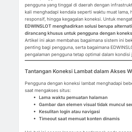
pengguna yang tinggal di daerah dengan infrastrukt
kali menghadapi kendala seperti waktu muat lama, 
responsif, hingga kegagalan koneksi. Untuk mengata
EDWINSLOT menghadirkan solusi berupa alternati
dirancang khusus untuk pengguna dengan konek
Artikel ini akan membahas bagaimana sistem ini bek
penting bagi pengguna, serta bagaimana EDWINS
pengalaman pengguna tetap optimal dalam kondisi j
Tantangan Koneksi Lambat dalam Akses 
Pengguna dengan koneksi lambat menghadapi bebe
saat mengakses situs:
Lama waktu pemuatan halaman
Gambar dan elemen visual tidak muncul s
Kesulitan login atau navigasi
Timeout saat memuat konten dinamis