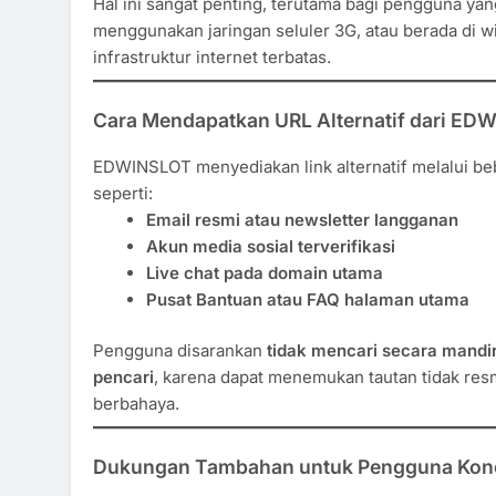
Hal ini sangat penting, terutama bagi pengguna ya
menggunakan jaringan seluler 3G, atau berada di w
infrastruktur internet terbatas.
Cara Mendapatkan URL Alternatif dari ED
EDWINSLOT menyediakan link alternatif melalui be
seperti:
Email resmi atau newsletter langganan
Akun media sosial terverifikasi
Live chat pada domain utama
Pusat Bantuan atau FAQ halaman utama
Pengguna disarankan
tidak mencari secara mandir
pencari
, karena dapat menemukan tautan tidak res
berbahaya.
Dukungan Tambahan untuk Pengguna Kon