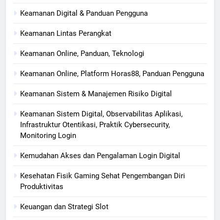
Keamanan Digital & Panduan Pengguna
Keamanan Lintas Perangkat
Keamanan Online, Panduan, Teknologi
Keamanan Online, Platform Horas88, Panduan Pengguna
Keamanan Sistem & Manajemen Risiko Digital
Keamanan Sistem Digital, Observabilitas Aplikasi,
Infrastruktur Otentikasi, Praktik Cybersecurity,
Monitoring Login
Kemudahan Akses dan Pengalaman Login Digital
Kesehatan Fisik Gaming Sehat Pengembangan Diri
Produktivitas
Keuangan dan Strategi Slot