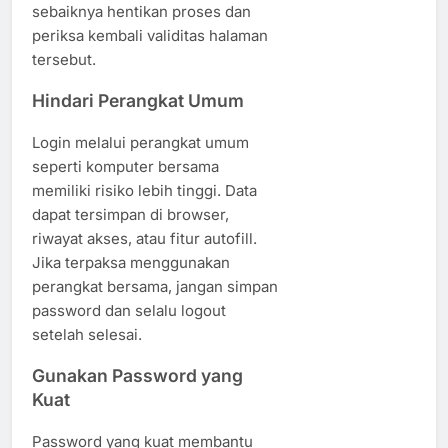
sebaiknya hentikan proses dan
periksa kembali validitas halaman
tersebut.
Hindari Perangkat Umum
Login melalui perangkat umum
seperti komputer bersama
memiliki risiko lebih tinggi. Data
dapat tersimpan di browser,
riwayat akses, atau fitur autofill.
Jika terpaksa menggunakan
perangkat bersama, jangan simpan
password dan selalu logout
setelah selesai.
Gunakan Password yang
Kuat
Password yang kuat membantu