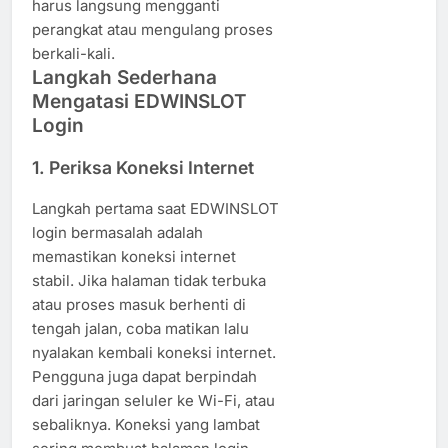
harus langsung mengganti
perangkat atau mengulang proses
berkali-kali.
Langkah Sederhana
Mengatasi EDWINSLOT
Login
1. Periksa Koneksi Internet
Langkah pertama saat EDWINSLOT
login bermasalah adalah
memastikan koneksi internet
stabil. Jika halaman tidak terbuka
atau proses masuk berhenti di
tengah jalan, coba matikan lalu
nyalakan kembali koneksi internet.
Pengguna juga dapat berpindah
dari jaringan seluler ke Wi-Fi, atau
sebaliknya. Koneksi yang lambat