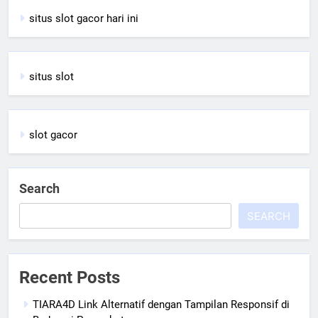
situs slot gacor hari ini
situs slot
slot gacor
Search
SEARCH
Recent Posts
TIARA4D Link Alternatif dengan Tampilan Responsif di