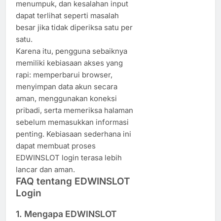
menumpuk, dan kesalahan input
dapat terlihat seperti masalah
besar jika tidak diperiksa satu per
satu.
Karena itu, pengguna sebaiknya
memiliki kebiasaan akses yang
rapi: memperbarui browser,
menyimpan data akun secara
aman, menggunakan koneksi
pribadi, serta memeriksa halaman
sebelum memasukkan informasi
penting. Kebiasaan sederhana ini
dapat membuat proses
EDWINSLOT login terasa lebih
lancar dan aman.
FAQ tentang EDWINSLOT
Login
1. Mengapa EDWINSLOT