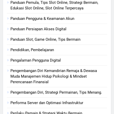
Panduan Pemula, Tips Slot Online, Strategi Bermain,
Edukasi Slot Online, Slot Online Terpercaya
Panduan Pengguna & Keamanan Akun
Panduan Persiapan Akses Digital
Panduan Slot, Game Online, Tips Bermain
Pendidikan, Pembelajaran
Pengalaman Pengguna Digital
Pengembangan Diri Kemandirian Remaja & Dewasa
Muda Manajemen Hidup Psikologi & Mindset
Perencanaan Finansial
Pengembangan Diri, Strategi Permainan, Tips Menang.
Performa Server dan Optimasi Infrastruktur
Perilaku Pemain & Strategi Waktu Bermain