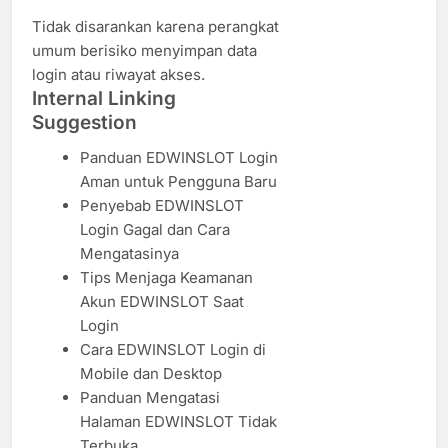
Tidak disarankan karena perangkat
umum berisiko menyimpan data
login atau riwayat akses.
Internal Linking
Suggestion
Panduan EDWINSLOT Login
Aman untuk Pengguna Baru
Penyebab EDWINSLOT
Login Gagal dan Cara
Mengatasinya
Tips Menjaga Keamanan
Akun EDWINSLOT Saat
Login
Cara EDWINSLOT Login di
Mobile dan Desktop
Panduan Mengatasi
Halaman EDWINSLOT Tidak
Terbuka