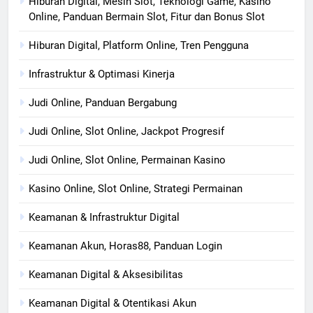
Hiburan Digital, Mesin Slot, Teknologi Game, Kasino
Online, Panduan Bermain Slot, Fitur dan Bonus Slot
Hiburan Digital, Platform Online, Tren Pengguna
Infrastruktur & Optimasi Kinerja
Judi Online, Panduan Bergabung
Judi Online, Slot Online, Jackpot Progresif
Judi Online, Slot Online, Permainan Kasino
Kasino Online, Slot Online, Strategi Permainan
Keamanan & Infrastruktur Digital
Keamanan Akun, Horas88, Panduan Login
Keamanan Digital & Aksesibilitas
Keamanan Digital & Otentikasi Akun