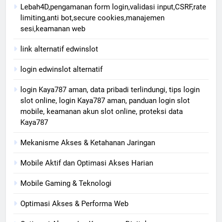
Lebah4D,pengamanan form login,validasi input,CSRF,rate
limiting,anti bot,secure cookies,manajemen
sesi,keamanan web
link alternatif edwinslot
login edwinslot alternatif
login Kaya787 aman, data pribadi terlindungi, tips login
slot online, login Kaya787 aman, panduan login slot
mobile, keamanan akun slot online, proteksi data
Kaya787
Mekanisme Akses & Ketahanan Jaringan
Mobile Aktif dan Optimasi Akses Harian
Mobile Gaming & Teknologi
Optimasi Akses & Performa Web